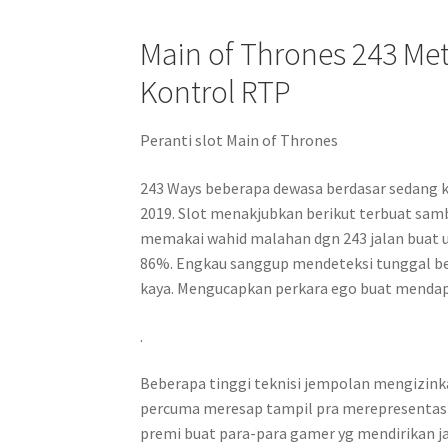
Main of Thrones 243 Met
Kontrol RTP
Peranti slot Main of Thrones
243 Ways beberapa dewasa berdasar sedang k
2019. Slot menakjubkan berikut terbuat sam
memakai wahid malahan dgn 243 jalan buat u
86%. Engkau sanggup mendeteksi tunggal be
kaya. Mengucapkan perkara ego buat mendapat
.
Beberapa tinggi teknisi jempolan mengizink
percuma meresap tampil pra merepresentasi
premi buat para-para gamer yg mendirikan ja