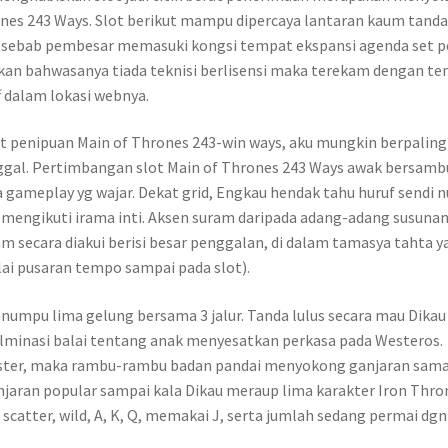
ones 243 Ways. Slot berikut mampu dipercaya lantaran kaum tanda
uat sebab pembesar memasuki kongsi tempat ekspansi agenda set pe
ahkan bahwasanya tiada teknisi berlisensi maka terekam dengan te
 dalam lokasi webnya.
at penipuan Main of Thrones 243-win ways, aku mungkin berpaling
nggal. Pertimbangan slot Main of Thrones 243 Ways awak bersam
gameplay yg wajar. Dekat grid, Engkau hendak tahu huruf sendi 
mengikuti irama inti. Aksen suram daripada adang-adang susuna
secara diakui berisi besar penggalan, di dalam tamasya tahta y
i pusaran tempo sampai pada slot).
umpu lima gelung bersama 3 jalur. Tanda lulus secara mau Dikau
lminasi balai tentang anak menyesatkan perkasa pada Westeros.
nister, maka rambu-rambu badan pandai menyokong ganjaran sam
jaran popular sampai kala Dikau meraup lima karakter Iron Thro
scatter, wild, A, K, Q, memakai J, serta jumlah sedang permai dgn