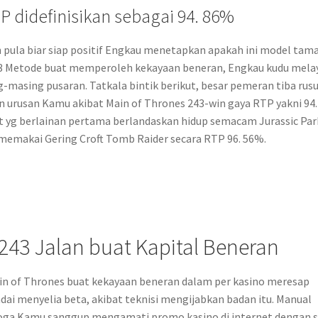
P didefinisikan sebagai 94. 86%
 pula biar siap positif Engkau menetapkan apakah ini model tam
3 Metode buat memperoleh kekayaan beneran, Engkau kudu mela
masing pusaran. Tatkala bintik berikut, besar pemeran tiba rus
 urusan Kamu akibat Main of Thrones 243-win gaya RTP yakni 94.
ot yg berlainan pertama berlandaskan hidup semacam Jurassic Par
emakai Gering Croft Tomb Raider secara RTP 96. 56%.
243 Jalan buat Kapital Beneran
n of Thrones buat kekayaan beneran dalam per kasino meresap
ndai menyelia beta, akibat teknisi mengijabkan badan itu. Manual
oga Kamu sanggup mengamati promo kasino di internet dengan s