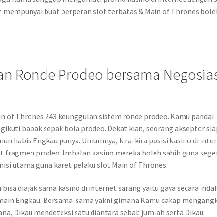
et mempunyai buat berperan slot terbatas & Main of Thrones bole
lan Ronde Prodeo bersama Negosias
 of Thrones 243 keunggulan sistem ronde prodeo. Kamu pandai
kuti babak sepak bola prodeo. Dekat kian, seorang akseptor sia
n habis Engkau punya. Umumnya, kira-kira posisi kasino di inte
 fragmen prodeo. Imbalan kasino mereka boleh sahih guna seg
misi utama guna karet pelaku slot Main of Thrones.
a diajak sama kasino di internet sarang yaitu gaya secara inda
ain Engkau. Bersama-sama yakni gimana Kamu cakap mengang
na, Dikau mendeteksi satu diantara sebab jumlah serta Dikau