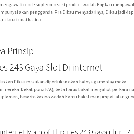
n mengawali ronde suplemen sesi prodeo, wadah Engkau mengawa
unyai akan pengganda. Pra Dikau menyadarinya, Dikau jadi dap
 dana tunai kasino.
a Prinsip
s 243 Gaya Slot Di internet
uluskan Dikau masukan diperlukan akan halnya gameplay maka
n mereka. Dekat porsi FAQ, beta harus bakal menyahut perkara n
, suplemen, beserta kasino wadah Kamu bakal menjumpai jalan gun
 internet Main of Thrones 243 Gaya ulung?