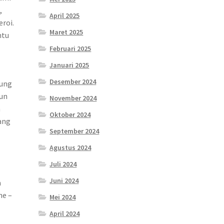
,
April 2025
roi.
Maret 2025
ntu
Februari 2025
Januari 2025
Desember 2024
bung
nun
November 2024
n
Oktober 2024
ang
September 2024
Agustus 2024
Juli 2024
Juni 2024
a
ne –
Mei 2024
April 2024