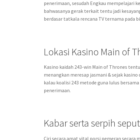
penerimaan, sesudah Engkau mempelajari ket
bahwasanya gerak terkait tentu jadi kesayan
berdasar tatkala rencana TV ternama pada b
Lokasi Kasino Main of 
Kasino kaidah 243-win Main of Thrones ten
menangkan meresap jasmani & sejak kasino 
kalau koalisi 243 metode guna lulus bersama
penerimaan.
Kabar serta serpih seput
Ciri secara amat vital porsi pemeran secara