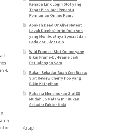
Kenapa Link Login Slot yang
Tepat Bisa Jadi Penentu
Permainan Online Kamu
Apakah Dead Or Alive Netent
Layak Dicoba? Intip Dulu Apa
yang Membuatnya Spesial dan
Beda dari Slot Lain
Wild Frames: Slot Online yang
had
Bikin Frame-by-Frame Jadi
nes
Petualangan Seru
n 4.
Bukan Sekadar Buah Ceri Biasa:
a
Slot Review Cherry Pop yang
Bikin Ketagihan
Rahasia Menemukan Slot88
Mudah Jp Malam Ini: Bukan
Sekadar Faktor Hoki
an
utama
Arsip
putar