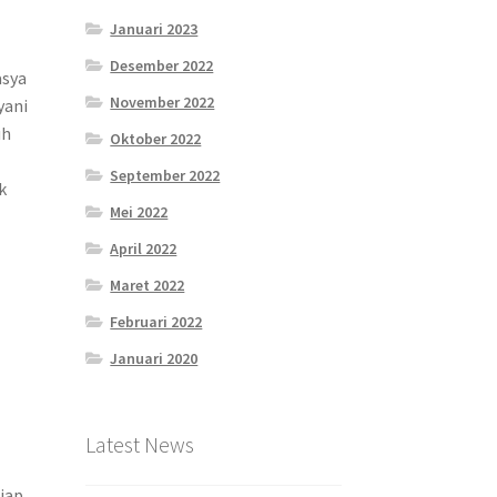
Januari 2023
Desember 2022
asya
November 2022
yani
uh
Oktober 2022
September 2022
k
Mei 2022
April 2022
Maret 2022
Februari 2022
Januari 2020
Latest News
iap