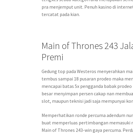
pra menjemput unit. Penuh kasino di intern
tercatat pada kian.
Main of Thrones 243 Ja
Premi
Gedung top pada Westeros menyerahkan main
tembus sampai 18 pusaran prodeo maka mengi
mencapai batas 5x pengganda babak prodeo nu
besar menyimpan persen cakap nan membuat
slot, maupun teknisi jadi saja mempunyai ko
Memperhatikan ronde percuma adendum nun bis
buat memperluas pertimbangan memasuki m
Main of Thrones 243-win gaya percuma. Perda