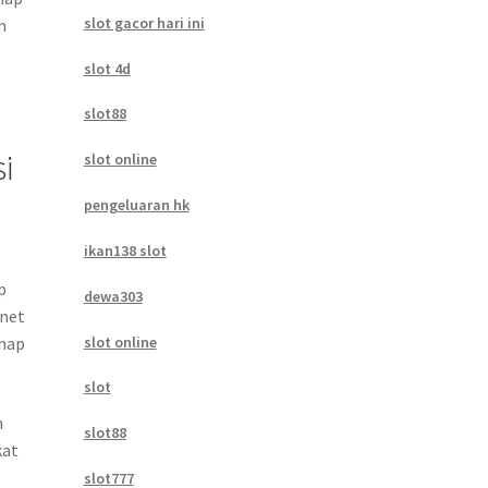
slot gacor hari ini
h
slot 4d
slot88
i
slot online
pengeluaran hk
ikan138 slot
p
dewa303
rnet
slot online
enap
slot
h
slot88
kat
slot777