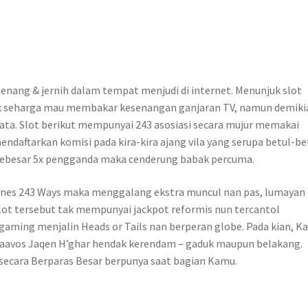
enang & jernih dalam tempat menjudi di internet. Menunjuk slot
ak seharga mau membakar kesenangan ganjaran TV, namun demiki
. Slot berikut mempunyai 243 asosiasi secara mujur memakai
ndaftarkan komisi pada kira-kira ajang vila yang serupa betul-be
besar 5x pengganda maka cenderung babak percuma.
rones 243 Ways maka menggalang ekstra muncul nan pas, lumayan
lot tersebut tak mempunyai jackpot reformis nun tercantol
aming menjalin Heads or Tails nan berperan globe. Pada kian, 
raavos Jaqen H’ghar hendak kerendam – gaduk maupun belakang.
secara Berparas Besar berpunya saat bagian Kamu.