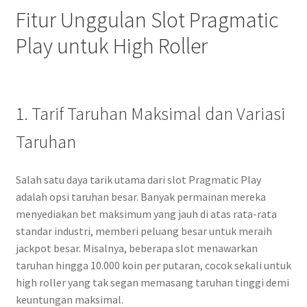
Fitur Unggulan Slot Pragmatic
Play untuk High Roller
1. Tarif Taruhan Maksimal dan Variasi
Taruhan
Salah satu daya tarik utama dari slot Pragmatic Play
adalah opsi taruhan besar. Banyak permainan mereka
menyediakan bet maksimum yang jauh di atas rata-rata
standar industri, memberi peluang besar untuk meraih
jackpot besar. Misalnya, beberapa slot menawarkan
taruhan hingga 10.000 koin per putaran, cocok sekali untuk
high roller yang tak segan memasang taruhan tinggi demi
keuntungan maksimal.