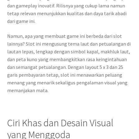
dan gameplay inovatif. Rilisnya yang cukup lama namun
tetap relevan menunjukkan kualitas dan daya tarik abadi
dari game ini.
Namun, apa yang membuat game ini berbeda dari slot
lainnya? Slot ini mengusung tema laut dan petualangan di
lautan lepas, lengkap dengan simbol kapal, makhluk laut,
dan peta kuno yang membangkitkan rasa keingintahuan
dan semangat petualangan. Dengan layout 5 x 3 dan 25
garis pembayaran tetap, slot ini menawarkan peluang
menang yang menarik sekaligus pengalaman visual yang
memanjakan mata.
Ciri Khas dan Desain Visual
yang Menggoda