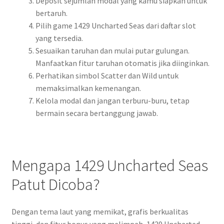
Deposit sejumlah modal yang kamu siapkan untuk
bertaruh.
Pilih game 1429 Uncharted Seas dari daftar slot
yang tersedia.
Sesuaikan taruhan dan mulai putar gulungan.
Manfaatkan fitur taruhan otomatis jika diinginkan.
Perhatikan simbol Scatter dan Wild untuk
memaksimalkan kemenangan.
Kelola modal dan jangan terburu-buru, tetap
bermain secara bertanggung jawab.
Mengapa 1429 Uncharted Seas
Patut Dicoba?
Dengan tema laut yang memikat, grafis berkualitas