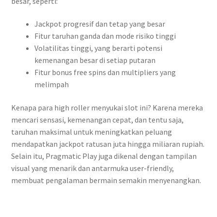
besar, seperti:
Jackpot progresif dan tetap yang besar
Fitur taruhan ganda dan mode risiko tinggi
Volatilitas tinggi, yang berarti potensi
kemenangan besar di setiap putaran
Fitur bonus free spins dan multipliers yang
melimpah
Kenapa para high roller menyukai slot ini? Karena mereka
mencari sensasi, kemenangan cepat, dan tentu saja,
taruhan maksimal untuk meningkatkan peluang
mendapatkan jackpot ratusan juta hingga miliaran rupiah.
Selain itu, Pragmatic Play juga dikenal dengan tampilan
visual yang menarik dan antarmuka user-friendly,
membuat pengalaman bermain semakin menyenangkan.