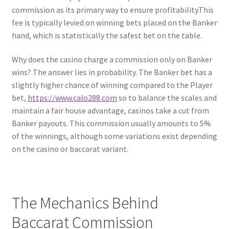
commission as its primary way to ensure profitability.This
fee is typically levied on winning bets placed on the Banker
hand, which is statistically the safest bet on the table.
Why does the casino charge a commission only on Banker
wins? The answer lies in probability. The Banker bet has a
slightly higher chance of winning compared to the Player
bet,
https://www.calo288.com
so to balance the scales and
maintain a fair house advantage, casinos take a cut from
Banker payouts. This commission usually amounts to 5%
of the winnings, although some variations exist depending
on the casino or baccarat variant.
The Mechanics Behind
Baccarat Commission