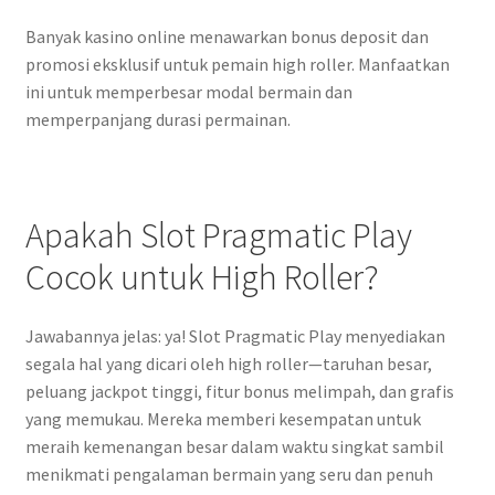
Banyak kasino online menawarkan bonus deposit dan
promosi eksklusif untuk pemain high roller. Manfaatkan
ini untuk memperbesar modal bermain dan
memperpanjang durasi permainan.
Apakah Slot Pragmatic Play
Cocok untuk High Roller?
Jawabannya jelas: ya! Slot Pragmatic Play menyediakan
segala hal yang dicari oleh high roller—taruhan besar,
peluang jackpot tinggi, fitur bonus melimpah, dan grafis
yang memukau. Mereka memberi kesempatan untuk
meraih kemenangan besar dalam waktu singkat sambil
menikmati pengalaman bermain yang seru dan penuh