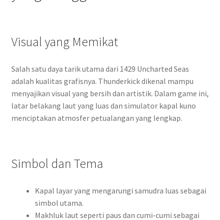
Visual yang Memikat
Salah satu daya tarik utama dari 1429 Uncharted Seas
adalah kualitas grafisnya. Thunderkick dikenal mampu
menyajikan visual yang bersih dan artistik. Dalam game ini,
latar belakang laut yang luas dan simulator kapal kuno
menciptakan atmosfer petualangan yang lengkap.
Simbol dan Tema
Kapal layar yang mengarungi samudra luas sebagai
simbol utama.
Makhluk laut seperti paus dan cumi-cumi sebagai