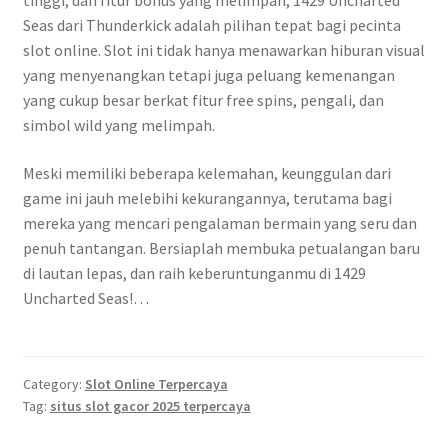
tinggi, dan fitur bonus yang melimpah, 1429 Uncharted
Seas dari Thunderkick adalah pilihan tepat bagi pecinta
slot online. Slot ini tidak hanya menawarkan hiburan visual
yang menyenangkan tetapi juga peluang kemenangan
yang cukup besar berkat fitur free spins, pengali, dan
simbol wild yang melimpah.
Meski memiliki beberapa kelemahan, keunggulan dari
game ini jauh melebihi kekurangannya, terutama bagi
mereka yang mencari pengalaman bermain yang seru dan
penuh tantangan. Bersiaplah membuka petualangan baru
di lautan lepas, dan raih keberuntunganmu di 1429
Uncharted Seas!…
Category:
Slot Online Terpercaya
Tag:
situs slot gacor 2025 terpercaya