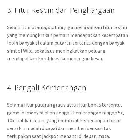
3. Fitur Respin dan Penghargaan
Selain fitur utama, slot ini juga menawarkan fitur respin
yang memungkinkan pemain mendapatkan kesempatan
lebih banyak di dalam putaran tertentu dengan banyak
simbol Wild, sekaligus meningkatkan peluang
mendapatkan kombinasi kemenangan besar.
4. Pengali Kemenangan
Selama fitur putaran gratis atau fitur bonus tertentu,
game ini menyediakan pengali kemenangan hingga 5x,
10x, bahkan lebih, yang membuat kemenangan besar
semakin mudah dicapai dan memberi sensasi tak
terlupakan saat jackpot menanti di depan mata.