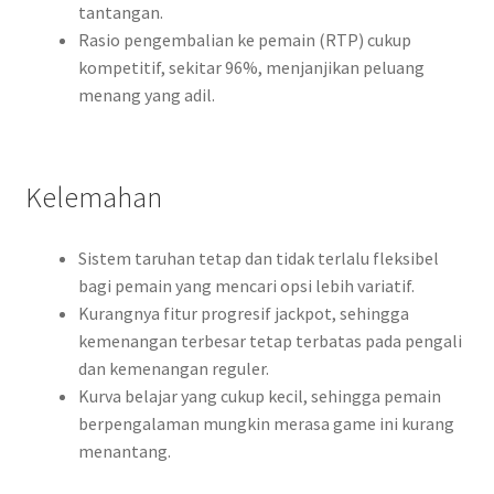
tantangan.
Rasio pengembalian ke pemain (RTP) cukup
kompetitif, sekitar 96%, menjanjikan peluang
menang yang adil.
Kelemahan
Sistem taruhan tetap dan tidak terlalu fleksibel
bagi pemain yang mencari opsi lebih variatif.
Kurangnya fitur progresif jackpot, sehingga
kemenangan terbesar tetap terbatas pada pengali
dan kemenangan reguler.
Kurva belajar yang cukup kecil, sehingga pemain
berpengalaman mungkin merasa game ini kurang
menantang.