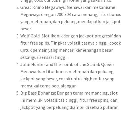
Great Rhino Megaways: Menawarkan mekanisme
Megaways dengan 200.704 cara menang, fitur bonus
yang melimpah, dan peluang mendapatkan jackpot
besar.
Wolf Gold: Slot ikonik dengan jackpot progresif dan
fitur free spins. Tingkat volatilitasnya tinggi, cocok
untuk pemain yang mencari kemenangan besar
sekaligus sensasi tinggi.
John Hunter and the Tomb of the Scarab Queen:
Menawarkan fitur bonus melimpah dan peluang
jackpot yang besar, cocok untuk high roller yang
menyukai tema petualangan.
Big Bass Bonanza: Dengan tema memancing, slot
ini memiliki volatilitas tinggi, fitur free spins, dan
jackpot yang berpeluang diambil di setiap putaran.