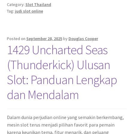
Category:
Slot Thailand
Tag:
judi slot online
Posted on
September 28, 2025
by
Douglas Cooper
1429 Uncharted Seas
(Thunderkick) Ulusan
Slot: Panduan Lengkap
dan Mendalam
Dalam dunia perjudian online yang semakin berkembang,
mesin slot terus menjadi pilihan favorit para pemain
karena keunikan tema, fitur menarik, dan peluang