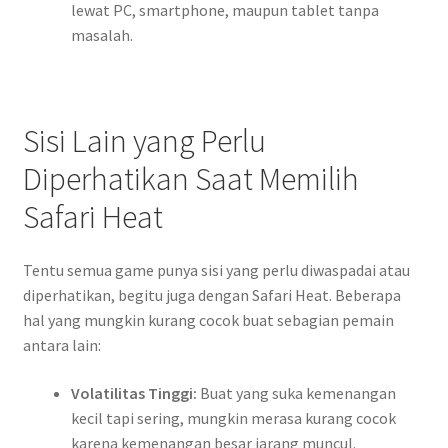
lewat PC, smartphone, maupun tablet tanpa
masalah.
Sisi Lain yang Perlu
Diperhatikan Saat Memilih
Safari Heat
Tentu semua game punya sisi yang perlu diwaspadai atau
diperhatikan, begitu juga dengan Safari Heat. Beberapa
hal yang mungkin kurang cocok buat sebagian pemain
antara lain:
Volatilitas Tinggi:
Buat yang suka kemenangan
kecil tapi sering, mungkin merasa kurang cocok
karena kemenangan besar jarang muncul.