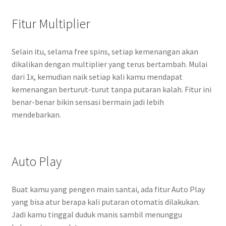
Fitur Multiplier
Selain itu, selama free spins, setiap kemenangan akan
dikalikan dengan multiplier yang terus bertambah. Mulai
dari 1x, kemudian naik setiap kali kamu mendapat
kemenangan berturut-turut tanpa putaran kalah. Fitur ini
benar-benar bikin sensasi bermain jadi lebih
mendebarkan.
Auto Play
Buat kamu yang pengen main santai, ada fitur Auto Play
yang bisa atur berapa kali putaran otomatis dilakukan.
Jadi kamu tinggal duduk manis sambil menunggu