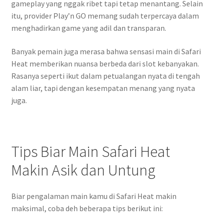
gameplay yang nggak ribet tapi tetap menantang. Selain
itu, provider Play’n GO memang sudah terpercaya dalam
menghadirkan game yang adil dan transparan.
Banyak pemain juga merasa bahwa sensasi main di Safari
Heat memberikan nuansa berbeda dari slot kebanyakan.
Rasanya seperti ikut dalam petualangan nyata di tengah
alam liar, tapi dengan kesempatan menang yang nyata
juga.
Tips Biar Main Safari Heat
Makin Asik dan Untung
Biar pengalaman main kamu di Safari Heat makin
maksimal, coba deh beberapa tips berikut ini: