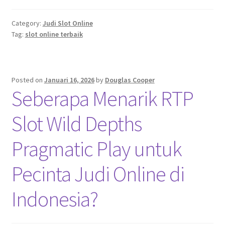
Category:
Judi Slot Online
Tag:
slot online terbaik
Posted on
Januari 16, 2026
by
Douglas Cooper
Seberapa Menarik RTP
Slot Wild Depths
Pragmatic Play untuk
Pecinta Judi Online di
Indonesia?