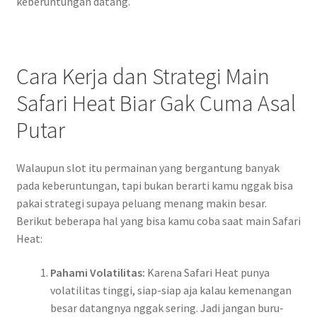
keberuntungan datang.
Cara Kerja dan Strategi Main
Safari Heat Biar Gak Cuma Asal
Putar
Walaupun slot itu permainan yang bergantung banyak
pada keberuntungan, tapi bukan berarti kamu nggak bisa
pakai strategi supaya peluang menang makin besar.
Berikut beberapa hal yang bisa kamu coba saat main Safari
Heat:
Pahami Volatilitas:
Karena Safari Heat punya
volatilitas tinggi, siap-siap aja kalau kemenangan
besar datangnya nggak sering. Jadi jangan buru-