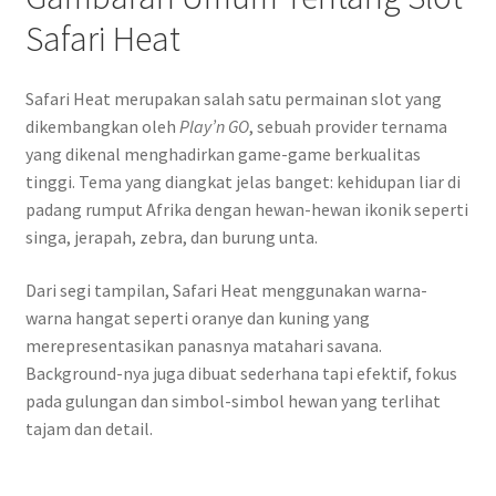
Safari Heat
Safari Heat merupakan salah satu permainan slot yang
dikembangkan oleh
Play’n GO
, sebuah provider ternama
yang dikenal menghadirkan game-game berkualitas
tinggi. Tema yang diangkat jelas banget: kehidupan liar di
padang rumput Afrika dengan hewan-hewan ikonik seperti
singa, jerapah, zebra, dan burung unta.
Dari segi tampilan, Safari Heat menggunakan warna-
warna hangat seperti oranye dan kuning yang
merepresentasikan panasnya matahari savana.
Background-nya juga dibuat sederhana tapi efektif, fokus
pada gulungan dan simbol-simbol hewan yang terlihat
tajam dan detail.