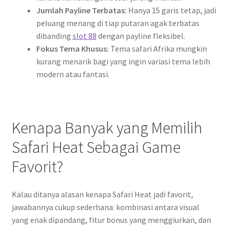
Jumlah Payline Terbatas:
Hanya 15 garis tetap, jadi
peluang menang di tiap putaran agak terbatas
dibanding
slot 88
dengan payline fleksibel.
Fokus Tema Khusus:
Tema safari Afrika mungkin
kurang menarik bagi yang ingin variasi tema lebih
modern atau fantasi.
Kenapa Banyak yang Memilih
Safari Heat Sebagai Game
Favorit?
Kalau ditanya alasan kenapa Safari Heat jadi favorit,
jawabannya cukup sederhana: kombinasi antara visual
yang enak dipandang, fitur bonus yang menggiurkan, dan