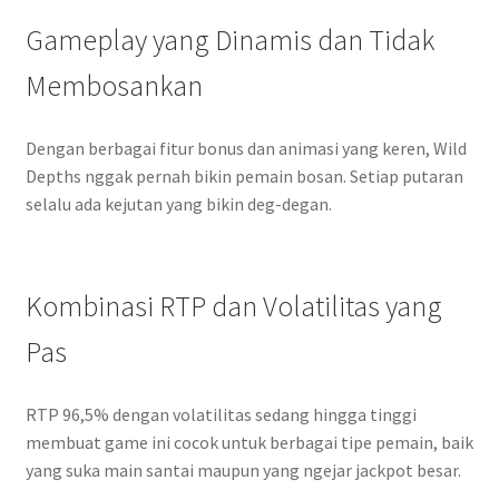
Gameplay yang Dinamis dan Tidak
Membosankan
Dengan berbagai fitur bonus dan animasi yang keren, Wild
Depths nggak pernah bikin pemain bosan. Setiap putaran
selalu ada kejutan yang bikin deg-degan.
Kombinasi RTP dan Volatilitas yang
Pas
RTP 96,5% dengan volatilitas sedang hingga tinggi
membuat game ini cocok untuk berbagai tipe pemain, baik
yang suka main santai maupun yang ngejar jackpot besar.