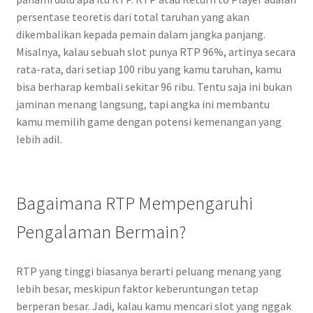
persentase teoretis dari total taruhan yang akan
dikembalikan kepada pemain dalam jangka panjang.
Misalnya, kalau sebuah slot punya RTP 96%, artinya secara
rata-rata, dari setiap 100 ribu yang kamu taruhan, kamu
bisa berharap kembali sekitar 96 ribu. Tentu saja ini bukan
jaminan menang langsung, tapi angka ini membantu
kamu memilih game dengan potensi kemenangan yang
lebih adil.
Bagaimana RTP Mempengaruhi
Pengalaman Bermain?
RTP yang tinggi biasanya berarti peluang menang yang
lebih besar, meskipun faktor keberuntungan tetap
berperan besar. Jadi, kalau kamu mencari slot yang nggak