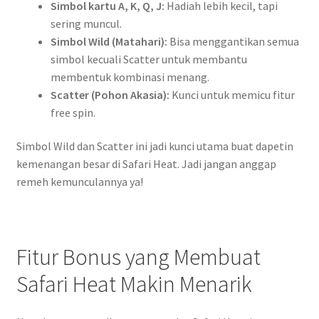
Simbol kartu A, K, Q, J:
Hadiah lebih kecil, tapi
sering muncul.
Simbol Wild (Matahari):
Bisa menggantikan semua
simbol kecuali Scatter untuk membantu
membentuk kombinasi menang.
Scatter (Pohon Akasia):
Kunci untuk memicu fitur
free spin.
Simbol Wild dan Scatter ini jadi kunci utama buat dapetin
kemenangan besar di Safari Heat. Jadi jangan anggap
remeh kemunculannya ya!
Fitur Bonus yang Membuat
Safari Heat Makin Menarik