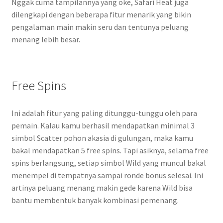
Nggak cuma tampilannya yang oke, Safari Heat juga
dilengkapi dengan beberapa fitur menarik yang bikin
pengalaman main makin seru dan tentunya peluang
menang lebih besar.
Free Spins
Ini adalah fitur yang paling ditunggu-tunggu oleh para
pemain. Kalau kamu berhasil mendapatkan minimal 3
simbol Scatter pohon akasia di gulungan, maka kamu
bakal mendapatkan 5 free spins. Tapi asiknya, selama free
spins berlangsung, setiap simbol Wild yang muncul bakal
menempel di tempatnya sampai ronde bonus selesai. Ini
artinya peluang menang makin gede karena Wild bisa
bantu membentuk banyak kombinasi pemenang.