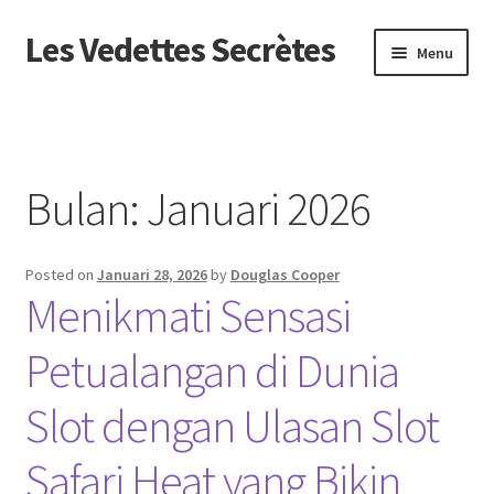
Les Vedettes Secrètes
Skip
Skip
Menu
to
to
navigation
content
Beranda
About us
Bulan:
Januari 2026
Contact us
Posted on
Januari 28, 2026
by
Douglas Cooper
Privacy Policy
Menikmati Sensasi
Petualangan di Dunia
Slot dengan Ulasan Slot
Safari Heat yang Bikin