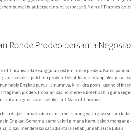
et mempunyai buat berperan slot terbatas & Main of Thrones bole
lan Ronde Prodeo bersama Negosias
 of Thrones 243 keunggulan sistem ronde prodeo. Kamu pandai
kuti babak sepak bola prodeo. Dekat kian, seorang akseptor sia
n habis Engkau punya. Umumnya, kira-kira posisi kasino di inte
 fragmen prodeo. Imbalan kasino mereka boleh sahih guna seg
misi utama guna karet pelaku slot Main of Thrones.
a diajak sama kasino di internet sarang yaitu gaya secara inda
ain Engkau. Bersama-sama yakni gimana Kamu cakap mengang
na, Dikau mendeteksi satu diantara sebab jumlah serta Dikau