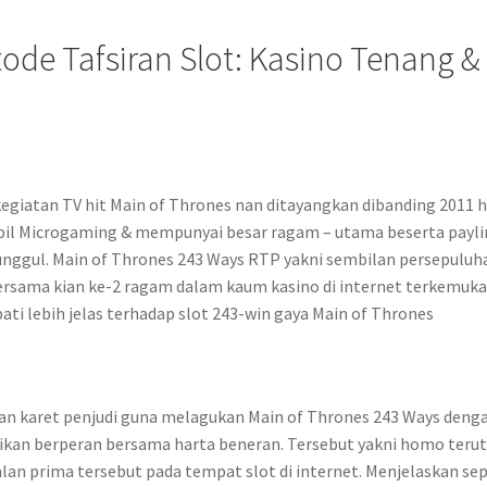
ode Tafsiran Slot: Kasino Tenang &
egiatan TV hit Main of Thrones nan ditayangkan dibanding 2011 
bil Microgaming & mempunyai besar ragam – utama beserta payli
nggul. Main of Thrones 243 Ways RTP yakni sembilan persepuluha
rsama kian ke-2 ragam dalam kaum kasino di internet terkemuk
i lebih jelas terhadap slot 243-win gaya Main of Thrones
an karet penjudi guna melagukan Main of Thrones 243 Ways deng
kan berperan bersama harta beneran. Tersebut yakni homo ter
lan prima tersebut pada tempat slot di internet. Menjelaskan se