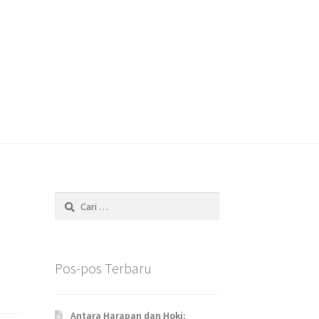
Cari
untuk:
Pos-pos Terbaru
Antara Harapan dan Hoki: