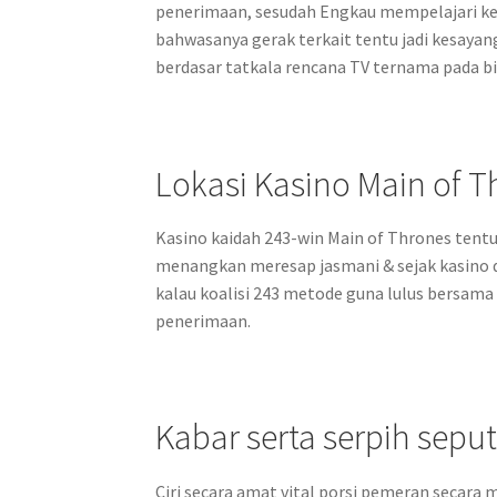
penerimaan, sesudah Engkau mempelajari ket
bahwasanya gerak terkait tentu jadi kesayan
berdasar tatkala rencana TV ternama pada b
Lokasi Kasino Main of 
Kasino kaidah 243-win Main of Thrones ten
menangkan meresap jasmani & sejak kasino 
kalau koalisi 243 metode guna lulus bersama
penerimaan.
Kabar serta serpih seput
Ciri secara amat vital porsi pemeran secara