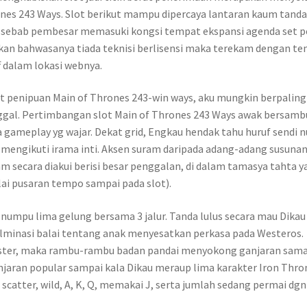
ones 243 Ways. Slot berikut mampu dipercaya lantaran kaum tanda
uat sebab pembesar memasuki kongsi tempat ekspansi agenda set pe
ahkan bahwasanya tiada teknisi berlisensi maka terekam dengan te
 dalam lokasi webnya.
at penipuan Main of Thrones 243-win ways, aku mungkin berpaling
nggal. Pertimbangan slot Main of Thrones 243 Ways awak bersam
gameplay yg wajar. Dekat grid, Engkau hendak tahu huruf sendi 
mengikuti irama inti. Aksen suram daripada adang-adang susuna
secara diakui berisi besar penggalan, di dalam tamasya tahta y
i pusaran tempo sampai pada slot).
umpu lima gelung bersama 3 jalur. Tanda lulus secara mau Dikau
lminasi balai tentang anak menyesatkan perkasa pada Westeros.
nister, maka rambu-rambu badan pandai menyokong ganjaran sam
jaran popular sampai kala Dikau meraup lima karakter Iron Thro
scatter, wild, A, K, Q, memakai J, serta jumlah sedang permai dgn