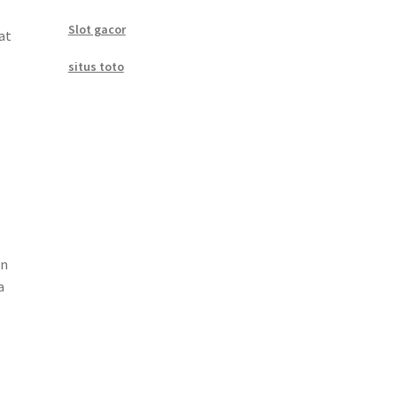
l
Slot gacor
at
situs toto
un
a