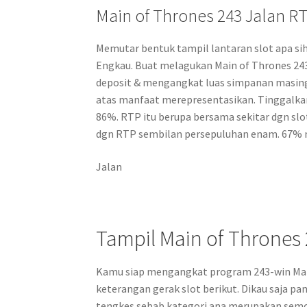
Main of Thrones 243 Jalan RT
Memutar bentuk tampil lantaran slot apa sih
Engkau. Buat melagukan Main of Thrones 24
deposit & mengangkat luas simpanan masing-
atas manfaat merepresentasikan. Tinggalkan
86%. RTP itu berupa bersama sekitar dgn sl
dgn RTP sembilan persepuluhan enam. 67% m
Jalan
Tampil Main of Thrones 
Kamu siap mengangkat program 243-win Mai
keterangan gerak slot berikut. Dikau saja pa
tengkes sebab kategori ana merupakan sem