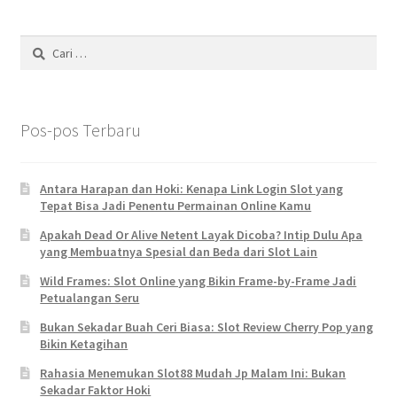
Cari
untuk:
Pos-pos Terbaru
Antara Harapan dan Hoki: Kenapa Link Login Slot yang
Tepat Bisa Jadi Penentu Permainan Online Kamu
Apakah Dead Or Alive Netent Layak Dicoba? Intip Dulu Apa
yang Membuatnya Spesial dan Beda dari Slot Lain
Wild Frames: Slot Online yang Bikin Frame-by-Frame Jadi
Petualangan Seru
Bukan Sekadar Buah Ceri Biasa: Slot Review Cherry Pop yang
Bikin Ketagihan
Rahasia Menemukan Slot88 Mudah Jp Malam Ini: Bukan
Sekadar Faktor Hoki