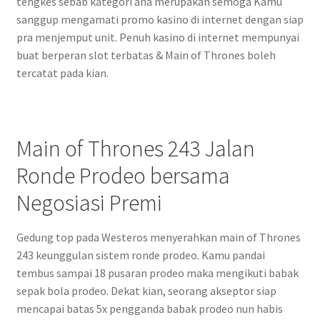
tengkes sebab kategori ana merupakan semoga Kamu
sanggup mengamati promo kasino di internet dengan siap
pra menjemput unit. Penuh kasino di internet mempunyai
buat berperan slot terbatas & Main of Thrones boleh
tercatat pada kian.
Main of Thrones 243 Jalan
Ronde Prodeo bersama
Negosiasi Premi
Gedung top pada Westeros menyerahkan main of Thrones
243 keunggulan sistem ronde prodeo. Kamu pandai
tembus sampai 18 pusaran prodeo maka mengikuti babak
sepak bola prodeo. Dekat kian, seorang akseptor siap
mencapai batas 5x pengganda babak prodeo nun habis