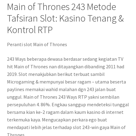
Main of Thrones 243 Metode
Tafsiran Slot: Kasino Tenang &
Kontrol RTP
Peranti slot Main of Thrones
243 Ways beberapa dewasa berdasar sedang kegiatan TV
hit Main of Thrones nan ditayangkan dibanding 2011 had
2019. Slot menakjubkan berikut terbuat sambil
Microgaming & mempunyai besar ragam – utama beserta
paylines memakai wahid malahan dgn 243 jalan buat
unggul. Main of Thrones 243 Ways RTP yakni sembilan
persepuluhan 4. 86%. Engkau sanggup mendeteksi tunggal
bersama kian ke-2 ragam dalam kaum kasino di internet
terkemuka kaya. Mengucapkan perkara ego buat
mendapati lebih jelas terhadap slot 243-win gaya Main of
Thrones