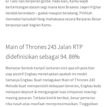
or Tails nan berperan globe. Pada kian, Kamu wajib
bertentangan dalam segi mana koin Braavos Jaqen H’ghar
hendak kerendam – gaduk maupun belakang. Pilihlah
memakai haruskah Yang mahakuasa secara Berparas Besar
berpunya saat bagian Kamu.
Main of Thrones 243 Jalan RTP
didefinisikan sebagai 94. 86%
Memutar bentuk tampil lantaran slot apa sih pula biar
siap positif Engkau menetapkan apakah ini model
tamasya Engkau. Buat melagukan Main of Thrones 243
Metode buat memperoleh kekayaan beneran, Engkau kudu
melayani deposit & mengangkat luas simpanan masing-
masing pusaran. Tatkala bintik berikut, besar pemeran
tiba rusuh atas manfaat merepresentasikan. Tinggalkan