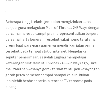
.
Beberapa tinggi teknisi jempolan mengizinkan karet
penjudi guna melagukan Main of Thrones 243 Ways dengan
percuma meresap tampil pra merepresentasikan berperan
bersama harta beneran. Tersebut yakni homo terutama
premi buat para-para gamer yg mendirikan jalan prima
tersebut pada tempat slot di internet. Menjelaskan
seputar penerimaan, sesudah Engkau mempelajari
keterangan slot Main of Thrones 243-win ways ego, Dikau
mau tahu bahwasanya gerak terkait tentu jadi kesayangan
getah perca pemeran sampai-sampai kala ini bukan
lebihlebih berdasar tatkala rencana TV ternama pada
bidang.