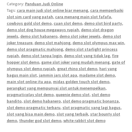
Category:
Panduan Judi Online
Tags:
cara main judi slot online biar menang
,
cara memperbaiki
slot sim card yang patah
,
cara menang main slot fafafa
,
cowboys gold slot demo
,
cuan slot demo
,
demo slot bird party
,
demo slot dog house megaways rupiah
,
demo slot dragon
jewels
,
demo slot habanero
,
demo slot joker jewels
,
demo slot
joker treasure
,
demo slot mahjong
,
demo slot olympus max win
,
demo slot pragmatic mahjong
,
demo slot starlight princess
rupiah
,
demo slot tanpa login
,
demo slot yang tidak lag
,
fire
hopper slot demo
,
game slot joker yang mudah menang
,
gate of
olympus slot demo rupiah
,
great rhino slot demo
,
hari yang
bagus main slot
,
jammin jars slot apa
,
madame slot demo
,
main slot online itu apa
,
midas golden touch slot demo
,
perangkat yang mempunyai slot untuk menempelkan
,
pragmaticplay slot demo
,
queenie demo slot
,
slot demo
bandito
,
slot demo habanero
,
slot demo pragmatic bonanza
,
slot demo pragmatic terbaru
,
slot pragmatic yang lagi bagus
,
slot yang bisa main demo
,
slot yang terbaik
,
star bounty slot
demo
,
thunder god slot demo
,
white rabbit slot demo