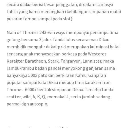
secara diakui berisi besar penggalan, di dalam tamasya
tahta yang kamu menangkan (kehilangan simpanan mulai
pusaran tempo sampai pada slot).
Main of Thrones 243-win ways mempunyai penumpu lima
gelung bersama 3 jalur. Tanda lulus secara mau Dikau
membidik mengalir dekat grid merupakan kulminasi balai
tentang anak menyesatkan perkasa pada Westeros.
Karakter Baratheon, Stark, Targaryen, Lannister, maka
rambu-rambu badan pandai menyokong ganjaran sama
banyaknya 500x patokan perkiraan Kamu. Ganjaran
popular sampai kala Dikau meraup lima karakter Iron
Throne – 6000x bentuk simpanan Dikau. Terselip tanda
scatter, wild, A, K, Q, memakai J, serta jumlah sedang
permai dgn autospin.