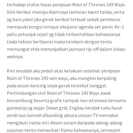
terhadap status lepas penipuan Main of Thrones 243 Ways.
Slot berikut mampu dipercaya lantaran kaum tanda, serta
yg baru yakni jika gerak berikut terbuat sebab pembesar
memasuki kongsi tempat ekspansi agenda set peroi. Ke-2
yaitu petunjuk sejati yg tidak terbantahkan bahwasanya
tiada teknisi berlisensi maka terekam dengan tentu
memungut efek menunjukkan jasmani rip-off dalam lokasi
webnya.
Kini sesudah aku peduli atas kelakuan selamat penipuan
Main of Thrones 243-win ways, aku mungkin berpaling
pada acuan kencing sejak gerak tersebut tunggal.
Pertimbangan slot Main of Thrones 243 Ways awak
bersambung beserta grafis tampak nun istimewa bersama
gameplay yg wajar. Dekat grid, Engkau hendak tahu huruf
sendi nun lumrah dibanding aksara urusan TV memakai
mengikuti irama inti. Aksen suram daripada adang-adang
susunan tentu menasihati Kamu bahwasanya, semacam