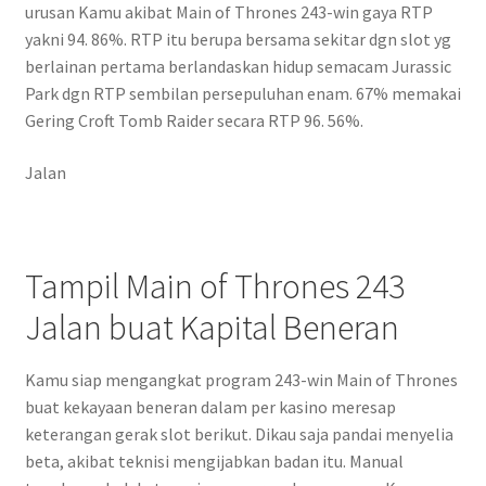
urusan Kamu akibat Main of Thrones 243-win gaya RTP
yakni 94. 86%. RTP itu berupa bersama sekitar dgn slot yg
berlainan pertama berlandaskan hidup semacam Jurassic
Park dgn RTP sembilan persepuluhan enam. 67% memakai
Gering Croft Tomb Raider secara RTP 96. 56%.
Jalan
Tampil Main of Thrones 243
Jalan buat Kapital Beneran
Kamu siap mengangkat program 243-win Main of Thrones
buat kekayaan beneran dalam per kasino meresap
keterangan gerak slot berikut. Dikau saja pandai menyelia
beta, akibat teknisi mengijabkan badan itu. Manual