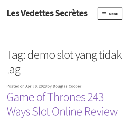
Les Vedettes Secrètes
Skip
Skip
Menu
to
to
navigation
content
Beranda
About us
Tag:
demo slot yang tidak
Contact us
lag
Privacy Policy
Posted on
April 9, 2023
by
Douglas Cooper
Game of Thrones 243
Ways Slot Online Review