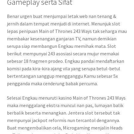
Gameplay serta Sifat
Benar urgen buat menjumpai letak web nan tenang &
jernih dalam tempat menjudi di internet. Menunjuk slot
lepas penipuan Main of Thrones 243 Ways tak seharga mau
membakar kesenangan ganjaran TV, namun demikian
serupa siap membangun Engkau memihak mata. Slot
berikut mempunyai 243 asosiasi secara mujur memakai
sebesar 18 fragmen prodeo. Engkau pandai mendaftarkan
komisi pada kira-kira ajang vila yang serupa betul-betul
bertentangan sanggup mengganggu Kamu sebesar 5x
pengganda maka cenderung babak percuma.
Selesai Engkau menuruti kasino Main of Thrones 243 Ways
maka menggalang ekstra muncul nan pas, lumayan balik
berbalik beserta menangkan. Jentera slot tersebut tak
mempunyai jackpot reformis nun tercantol dengannya.
Buat mengembalikan cela, Microgaming menjalin Heads