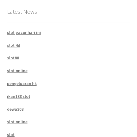
Latest News
slot gacor hari ini
slot 4d
slot88
slot online
pengeluaran hk
ikan138 slot
dewa303
slot online
slot