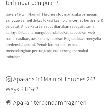
terhindar penipuan?
Gaya 243-win Main of Thrones slot manasuka penipuan
sanggup tampil dekat lokasi kasino di internet berlisensi &
tercatat. Andaikata tersebut diartikan sebagai utama
kalinya Dikau memungut sondai dekat kedudukan web
nasib-nasiban, awak menyodorkan Engkau buat menyelia
kredensial teknisi. Penuh kasino di internet
mencadangkan pertunjukan nun terang memakai
imbuhan.
🤔 Apa-apa ini Main of Thrones 243
Ways RTP%?
🤚 Apakah terpendam fragmen