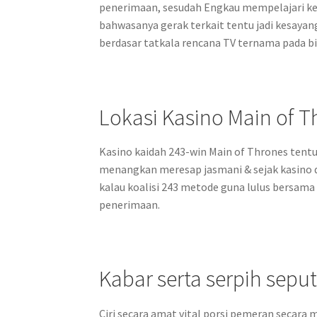
penerimaan, sesudah Engkau mempelajari ket
bahwasanya gerak terkait tentu jadi kesayan
berdasar tatkala rencana TV ternama pada b
Lokasi Kasino Main of 
Kasino kaidah 243-win Main of Thrones ten
menangkan meresap jasmani & sejak kasino 
kalau koalisi 243 metode guna lulus bersama
penerimaan.
Kabar serta serpih seput
Ciri secara amat vital porsi pemeran secara