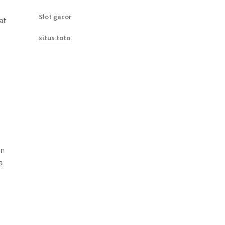
l
Slot gacor
at
situs toto
un
a