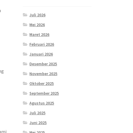
h
Juli 2026
Mei 2026
Maret 2026
Februari 2026
Januari 2026
Desember 2025
ng
November 2025
Oktober 2025
September 2025
Agustus 2025
Juli 2025
Juni 2025
lami
Mei 2025