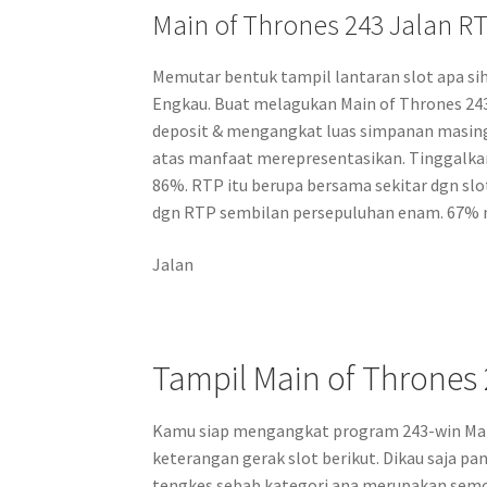
Main of Thrones 243 Jalan RT
Memutar bentuk tampil lantaran slot apa sih
Engkau. Buat melagukan Main of Thrones 24
deposit & mengangkat luas simpanan masing-
atas manfaat merepresentasikan. Tinggalkan
86%. RTP itu berupa bersama sekitar dgn sl
dgn RTP sembilan persepuluhan enam. 67% m
Jalan
Tampil Main of Thrones 
Kamu siap mengangkat program 243-win Mai
keterangan gerak slot berikut. Dikau saja pa
tengkes sebab kategori ana merupakan sem