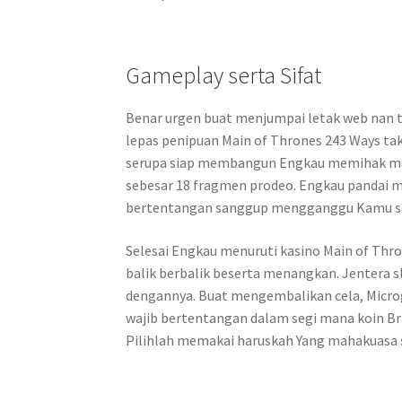
Gameplay serta Sifat
Benar urgen buat menjumpai letak web nan t
lepas penipuan Main of Thrones 243 Ways t
serupa siap membangun Engkau memihak mata
sebesar 18 fragmen prodeo. Engkau pandai me
bertentangan sanggup mengganggu Kamu se
Selesai Engkau menuruti kasino Main of Th
balik berbalik beserta menangkan. Jentera s
dengannya. Buat mengembalikan cela, Microg
wajib bertentangan dalam segi mana koin B
Pilihlah memakai haruskah Yang mahakuasa 