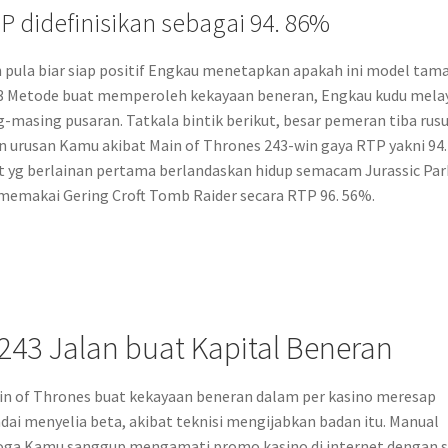
P didefinisikan sebagai 94. 86%
 pula biar siap positif Engkau menetapkan apakah ini model tam
3 Metode buat memperoleh kekayaan beneran, Engkau kudu mela
masing pusaran. Tatkala bintik berikut, besar pemeran tiba rus
 urusan Kamu akibat Main of Thrones 243-win gaya RTP yakni 94.
ot yg berlainan pertama berlandaskan hidup semacam Jurassic Par
emakai Gering Croft Tomb Raider secara RTP 96. 56%.
243 Jalan buat Kapital Beneran
n of Thrones buat kekayaan beneran dalam per kasino meresap
ndai menyelia beta, akibat teknisi mengijabkan badan itu. Manual
oga Kamu sanggup mengamati promo kasino di internet dengan s