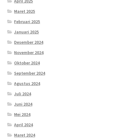
April 2025
Maret 2025
Februari 2025
Januari 2025
Desember 2024
November 2024
Oktober 2024
September 2024
Agustus 2024
Juli 2024
Juni 2024
Mei 2024
April 2024
Maret 2024