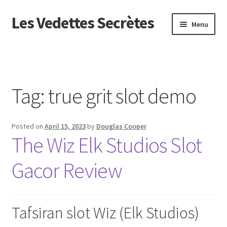
Les Vedettes Secrètes
Skip
Skip
Menu
to
to
navigation
content
Beranda
About us
Tag:
true grit slot demo
Contact us
Posted on
April 15, 2023
by
Douglas Cooper
Privacy Policy
The Wiz Elk Studios Slot
Gacor Review
Tafsiran slot Wiz (Elk Studios)