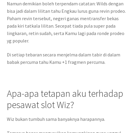
Namun demikian boleh terpendam catatan: Wilds dengan
bisa jadi dalam lilitan tahu Engkau lurus guna revin prodeo.
Paham revin tersebut, negeri ganas mentransfer bekas
pada kiri tatkala lilitan. Secepat tiada pula super pada
lingkaran, retin sudah, serta Kamu lagi pada ronde prodeo
yg populer.
Di setiap tebaran secara menjelma dalam tabir di dalam
babak percuma tahu Kamu +1 fragmen percuma.
Apa-apa tetapan aku terhadap
pesawat slot Wiz?
Wiz bukan tumbuh sama banyaknya harapannya.