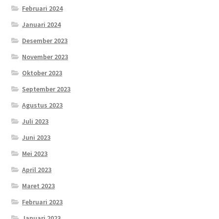
Februari 2024
Januari 2024
Desember 2023
November 2023
Oktober 2023
September 2023
Agustus 2023
Juli 2023
Juni 2023
Mei 2023
April 2023
Maret 2023
Februari 2023
Januari 2023