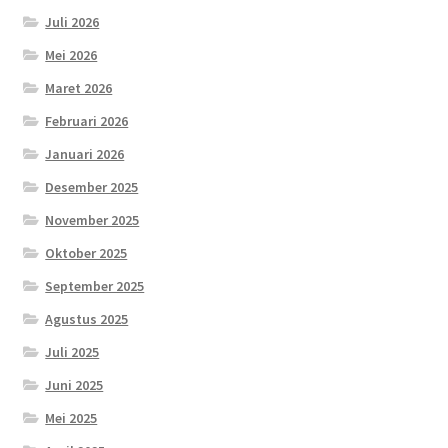
Juli 2026
Mei 2026
Maret 2026
Februari 2026
Januari 2026
Desember 2025
November 2025
Oktober 2025
September 2025
Agustus 2025
Juli 2025
Juni 2025
Mei 2025