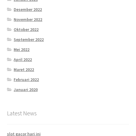
Desember 2022
November 2022
Oktober 2022
September 2022
Mei 2022
April 2022
Maret 2022
Februari 2022
Januari 2020
Latest News
slot gacor hari ini