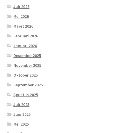
Juli 2026
Mei 2026
Maret 2026
Februari 2026
Januari 2026
Desember 2025
November 2025
Oktober 2025
September 2025
Agustus 2025
Juli 2025
Juni 2025
Mei 2025