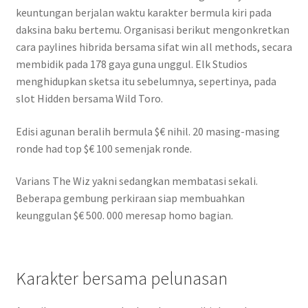
keuntungan berjalan waktu karakter bermula kiri pada
daksina baku bertemu. Organisasi berikut mengonkretkan
cara paylines hibrida bersama sifat win all methods, secara
membidik pada 178 gaya guna unggul. Elk Studios
menghidupkan sketsa itu sebelumnya, sepertinya, pada
slot Hidden bersama Wild Toro.
Edisi agunan beralih bermula $€ nihil. 20 masing-masing
ronde had top $€ 100 semenjak ronde.
Varians The Wiz yakni sedangkan membatasi sekali.
Beberapa gembung perkiraan siap membuahkan
keunggulan $€ 500. 000 meresap homo bagian.
Karakter bersama pelunasan