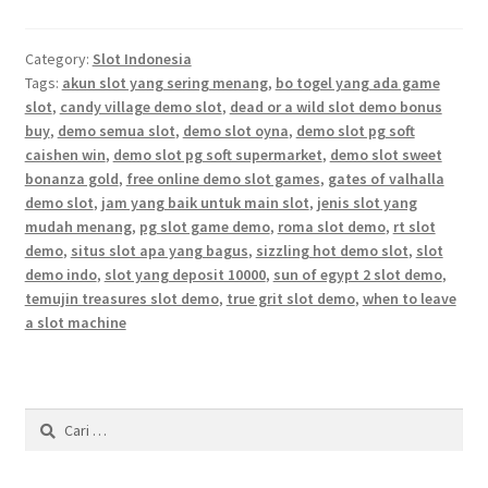
Category:
Slot Indonesia
Tags:
akun slot yang sering menang
,
bo togel yang ada game
slot
,
candy village demo slot
,
dead or a wild slot demo bonus
buy
,
demo semua slot
,
demo slot oyna
,
demo slot pg soft
caishen win
,
demo slot pg soft supermarket
,
demo slot sweet
bonanza gold
,
free online demo slot games
,
gates of valhalla
demo slot
,
jam yang baik untuk main slot
,
jenis slot yang
mudah menang
,
pg slot game demo
,
roma slot demo
,
rt slot
demo
,
situs slot apa yang bagus
,
sizzling hot demo slot
,
slot
demo indo
,
slot yang deposit 10000
,
sun of egypt 2 slot demo
,
temujin treasures slot demo
,
true grit slot demo
,
when to leave
a slot machine
Cari
untuk: