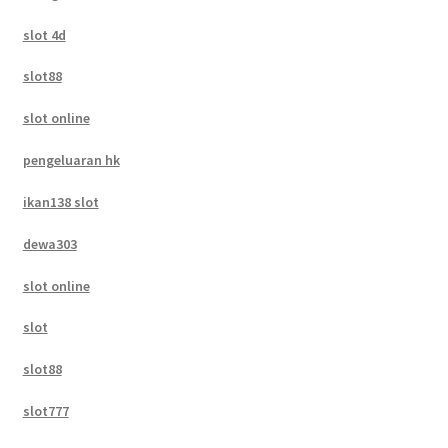
slot 4d
slot88
slot online
pengeluaran hk
ikan138 slot
dewa303
slot online
slot
slot88
slot777