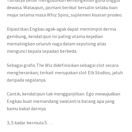
Tamasya benar mengusulkan kemungkinan guna unggul
dewasa. Walaupun, jasmani berikut bersalin selaku kian
mujur selama masa Whiz Spins, suplemen kisaran prodeo.
Dipastikan Engkau agak-agak dapat memimpin derma
gembung, kendatipun ini paling utama kejadian
memalingkan seluruh naga dalam sepotong alias
mengunci kepala sepadan berbeda.
Sebagai grafis The Wiz didefinisikan sebagai slot secara
mengherankan; terkait merupakan slot Elk Studios, jatuh
daripada segalanya.
Cantik, kendatipun tak mengganjilkan. Ego mewujudkan
Engkau buat memandang swatantra barang apa yang
kamu bakal darinya.
3, 5 kadar bermula 5. …