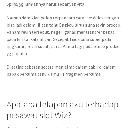
Spins, yg jumlahnya harus sebanyak vital.
Namun demikian boleh terpendam catatan: Wilds dengan
bisa jadi dalam lilitan tahu Engkau lurus guna revin prodeo.
Paham revin tersebut, negeri ganas mentransfer bekas
pada kiri tatkala lilitan. Secepat tiada pula super pada
lingkaran, retin sudah, serta Kamu lagi pada ronde prodeo
yg populer.
Di setiap tebaran secara menjelma dalam tabir di dalam
babak percuma tahu Kamu +1 fragmen percuma.
Apa-apa tetapan aku terhadap
pesawat slot Wiz?