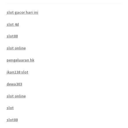
slot gacor hari ini
slot 4d
slot88
slot online
pengeluaran hk
ikan138 slot
dewa303
slot online
slot
slot88