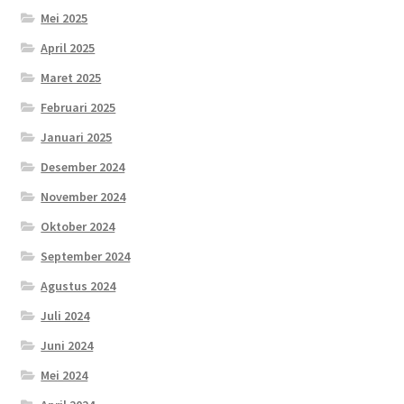
Mei 2025
April 2025
Maret 2025
Februari 2025
Januari 2025
Desember 2024
November 2024
Oktober 2024
September 2024
Agustus 2024
Juli 2024
Juni 2024
Mei 2024