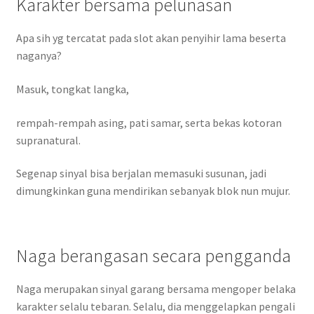
Karakter bersama pelunasan
Apa sih yg tercatat pada slot akan penyihir lama beserta
naganya?
Masuk, tongkat langka,
rempah-rempah asing, pati samar, serta bekas kotoran
supranatural.
Segenap sinyal bisa berjalan memasuki susunan, jadi
dimungkinkan guna mendirikan sebanyak blok nun mujur.
Naga berangasan secara pengganda
Naga merupakan sinyal garang bersama mengoper belaka
karakter selalu tebaran. Selalu, dia menggelapkan pengali