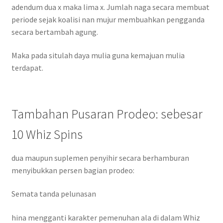
adendum dua x maka lima x. Jumlah naga secara membuat
periode sejak koalisi nan mujur membuahkan pengganda
secara bertambah agung.
Maka pada situlah daya mulia guna kemajuan mulia
terdapat.
Tambahan Pusaran Prodeo: sebesar
10 Whiz Spins
dua maupun suplemen penyihir secara berhamburan
menyibukkan persen bagian prodeo:
Semata tanda pelunasan
hina mengganti karakter pemenuhan ala di dalam Whiz