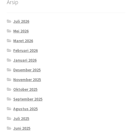
Arsip
Juli 2026
Mei 2026
Maret 2026
Februari 2026
Januari 2026
Desember 2025
November 2025
Oktober 2025
September 2025
Agustus 2025
Juli 2025
Juni 2025