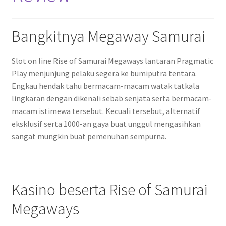
Bangkitnya Megaway Samurai
Slot on line Rise of Samurai Megaways lantaran Pragmatic
Play menjunjung pelaku segera ke bumiputra tentara.
Engkau hendak tahu bermacam-macam watak tatkala
lingkaran dengan dikenali sebab senjata serta bermacam-
macam istimewa tersebut. Kecuali tersebut, alternatif
eksklusif serta 1000-an gaya buat unggul mengasihkan
sangat mungkin buat pemenuhan sempurna.
Kasino beserta Rise of Samurai
Megaways