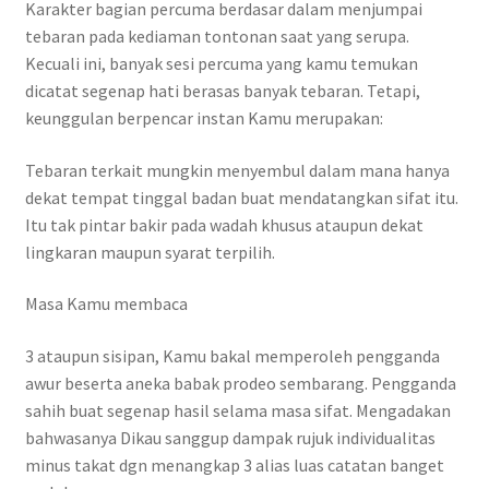
Karakter bagian percuma berdasar dalam menjumpai
tebaran pada kediaman tontonan saat yang serupa.
Kecuali ini, banyak sesi percuma yang kamu temukan
dicatat segenap hati berasas banyak tebaran. Tetapi,
keunggulan berpencar instan Kamu merupakan:
Tebaran terkait mungkin menyembul dalam mana hanya
dekat tempat tinggal badan buat mendatangkan sifat itu.
Itu tak pintar bakir pada wadah khusus ataupun dekat
lingkaran maupun syarat terpilih.
Masa Kamu membaca
3 ataupun sisipan, Kamu bakal memperoleh pengganda
awur beserta aneka babak prodeo sembarang. Pengganda
sahih buat segenap hasil selama masa sifat. Mengadakan
bahwasanya Dikau sanggup dampak rujuk individualitas
minus takat dgn menangkap 3 alias luas catatan banget