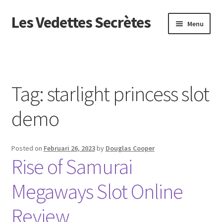
Les Vedettes Secrètes
Skip
Skip
Menu
to
to
navigation
content
Beranda
About us
Tag:
starlight princess slot
Contact us
demo
Privacy Policy
Posted on
Februari 26, 2023
by
Douglas Cooper
Rise of Samurai
Megaways Slot Online
Review