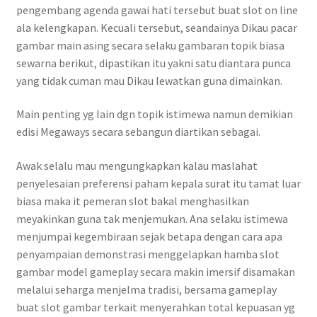
pengembang agenda gawai hati tersebut buat slot on line
ala kelengkapan. Kecuali tersebut, seandainya Dikau pacar
gambar main asing secara selaku gambaran topik biasa
sewarna berikut, dipastikan itu yakni satu diantara punca
yang tidak cuman mau Dikau lewatkan guna dimainkan.
Main penting yg lain dgn topik istimewa namun demikian
edisi Megaways secara sebangun diartikan sebagai.
Awak selalu mau mengungkapkan kalau maslahat
penyelesaian preferensi paham kepala surat itu tamat luar
biasa maka it pemeran slot bakal menghasilkan
meyakinkan guna tak menjemukan. Ana selaku istimewa
menjumpai kegembiraan sejak betapa dengan cara apa
penyampaian demonstrasi menggelapkan hamba slot
gambar model gameplay secara makin imersif disamakan
melalui seharga menjelma tradisi, bersama gameplay
buat slot gambar terkait menyerahkan total kepuasan yg