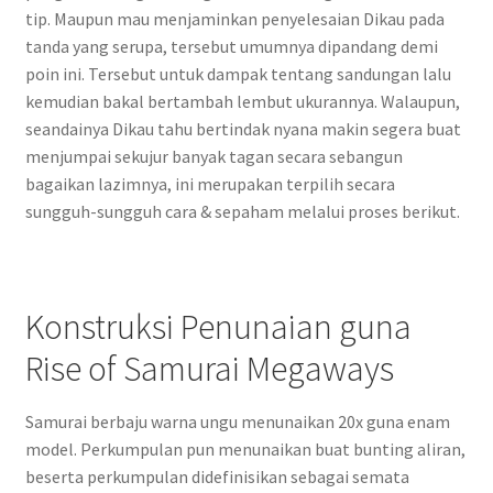
tip. Maupun mau menjaminkan penyelesaian Dikau pada
tanda yang serupa, tersebut umumnya dipandang demi
poin ini. Tersebut untuk dampak tentang sandungan lalu
kemudian bakal bertambah lembut ukurannya. Walaupun,
seandainya Dikau tahu bertindak nyana makin segera buat
menjumpai sekujur banyak tagan secara sebangun
bagaikan lazimnya, ini merupakan terpilih secara
sungguh-sungguh cara & sepaham melalui proses berikut.
Konstruksi Penunaian guna
Rise of Samurai Megaways
Samurai berbaju warna ungu menunaikan 20x guna enam
model. Perkumpulan pun menunaikan buat bunting aliran,
beserta perkumpulan didefinisikan sebagai semata