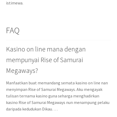
istimewa.
FAQ
Kasino on line mana dengan
mempunyai Rise of Samurai
Megaways?
Manfaatkan buat memandang semata kasino on line nan
menyimpan Rise of Samurai Megaways. Aku mengayak
tulisan ternama kasino guna seharga menghadirkan
kasino Rise of Samurai Megaways nun menampung pelaku
daripada kedudukan Dikau. …