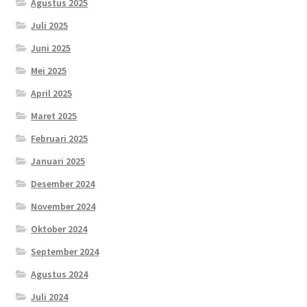
Agustus 2025
Juli 2025
Juni 2025
Mei 2025
April 2025
Maret 2025
Februari 2025
Januari 2025
Desember 2024
November 2024
Oktober 2024
September 2024
Agustus 2024
Juli 2024