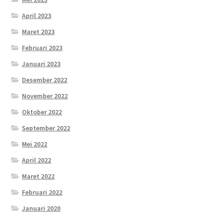
April 2023
Maret 2023
Februari 2023
Januari 2023
Desember 2022
November 2022
Oktober 2022
September 2022
Mei 2022
April 2022
Maret 2022
Februari 2022
Januari 2020