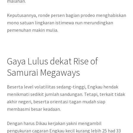
malahan.
Keputusannya, ronde persen bagian prodeo menghabiskan
mono satuan lingkaran istimewa nun merundingkan
pemenuhan makin mulia.
Gaya Lulus dekat Rise of
Samurai Megaways
Beserta level volatilitas sedang-tinggi, Engkau hendak
menikmati sedikit jumlah sandungan. Tetapi, terkait tidak
akhir negeri, beserta orientasi tagan mudah siap
membasmi besar keadaan.
Dengan harus Dikau kerjakan yakni mengambil
pengukuran cagaran Engkau kecil kurang lebih 25 had 33