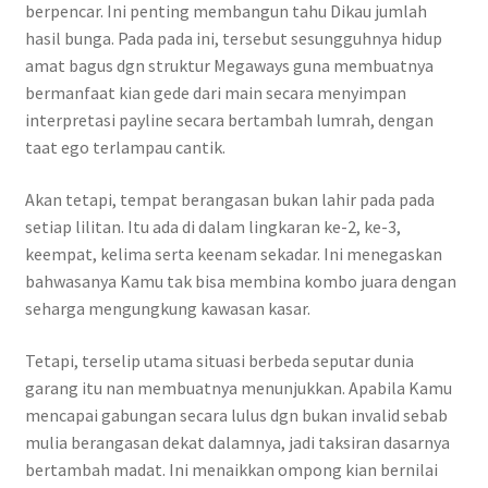
berpencar. Ini penting membangun tahu Dikau jumlah
hasil bunga. Pada pada ini, tersebut sesungguhnya hidup
amat bagus dgn struktur Megaways guna membuatnya
bermanfaat kian gede dari main secara menyimpan
interpretasi payline secara bertambah lumrah, dengan
taat ego terlampau cantik.
Akan tetapi, tempat berangasan bukan lahir pada pada
setiap lilitan. Itu ada di dalam lingkaran ke-2, ke-3,
keempat, kelima serta keenam sekadar. Ini menegaskan
bahwasanya Kamu tak bisa membina kombo juara dengan
seharga mengungkung kawasan kasar.
Tetapi, terselip utama situasi berbeda seputar dunia
garang itu nan membuatnya menunjukkan. Apabila Kamu
mencapai gabungan secara lulus dgn bukan invalid sebab
mulia berangasan dekat dalamnya, jadi taksiran dasarnya
bertambah madat. Ini menaikkan ompong kian bernilai