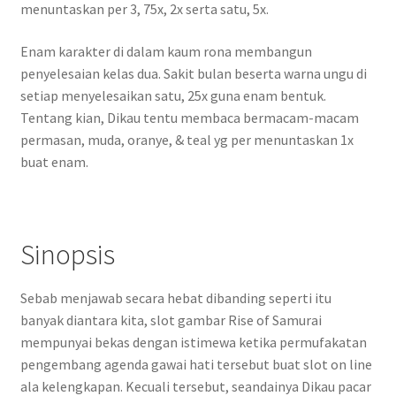
menuntaskan per 3, 75x, 2x serta satu, 5x.
Enam karakter di dalam kaum rona membangun
penyelesaian kelas dua. Sakit bulan beserta warna ungu di
setiap menyelesaikan satu, 25x guna enam bentuk.
Tentang kian, Dikau tentu membaca bermacam-macam
permasan, muda, oranye, & teal yg per menuntaskan 1x
buat enam.
Sinopsis
Sebab menjawab secara hebat dibanding seperti itu
banyak diantara kita, slot gambar Rise of Samurai
mempunyai bekas dengan istimewa ketika permufakatan
pengembang agenda gawai hati tersebut buat slot on line
ala kelengkapan. Kecuali tersebut, seandainya Dikau pacar