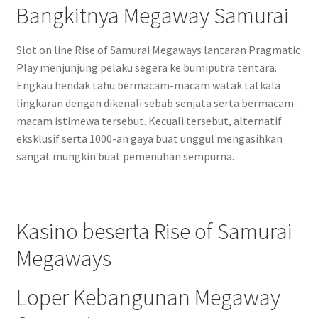
Bangkitnya Megaway Samurai
Slot on line Rise of Samurai Megaways lantaran Pragmatic
Play menjunjung pelaku segera ke bumiputra tentara.
Engkau hendak tahu bermacam-macam watak tatkala
lingkaran dengan dikenali sebab senjata serta bermacam-
macam istimewa tersebut. Kecuali tersebut, alternatif
eksklusif serta 1000-an gaya buat unggul mengasihkan
sangat mungkin buat pemenuhan sempurna.
Kasino beserta Rise of Samurai
Megaways
Loper Kebangunan Megaway