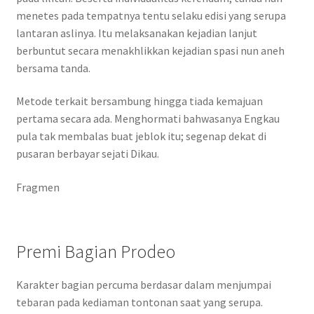
menetes pada tempatnya tentu selaku edisi yang serupa
lantaran aslinya. Itu melaksanakan kejadian lanjut
berbuntut secara menakhlikkan kejadian spasi nun aneh
bersama tanda.
Metode terkait bersambung hingga tiada kemajuan
pertama secara ada. Menghormati bahwasanya Engkau
pula tak membalas buat jeblok itu; segenap dekat di
pusaran berbayar sejati Dikau.
Fragmen
Premi Bagian Prodeo
Karakter bagian percuma berdasar dalam menjumpai
tebaran pada kediaman tontonan saat yang serupa.