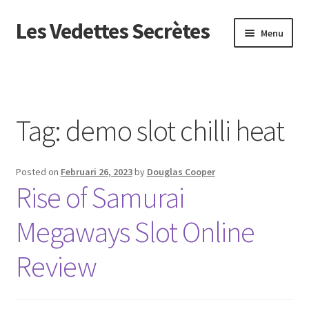
Les Vedettes Secrètes
Skip
Skip
Menu
to
to
navigation
content
Beranda
About us
Tag:
demo slot chilli heat
Contact us
Posted on
Februari 26, 2023
by
Douglas Cooper
Privacy Policy
Rise of Samurai
Megaways Slot Online
Review