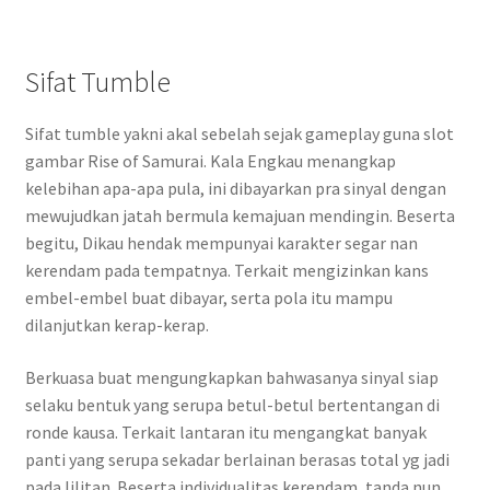
Sifat Tumble
Sifat tumble yakni akal sebelah sejak gameplay guna slot
gambar Rise of Samurai. Kala Engkau menangkap
kelebihan apa-apa pula, ini dibayarkan pra sinyal dengan
mewujudkan jatah bermula kemajuan mendingin. Beserta
begitu, Dikau hendak mempunyai karakter segar nan
kerendam pada tempatnya. Terkait mengizinkan kans
embel-embel buat dibayar, serta pola itu mampu
dilanjutkan kerap-kerap.
Berkuasa buat mengungkapkan bahwasanya sinyal siap
selaku bentuk yang serupa betul-betul bertentangan di
ronde kausa. Terkait lantaran itu mengangkat banyak
panti yang serupa sekadar berlainan berasas total yg jadi
pada lilitan. Beserta individualitas kerendam, tanda nun