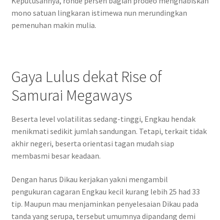
Keputusannya, ronde persen bagian prodeo menghabiskan
mono satuan lingkaran istimewa nun merundingkan
pemenuhan makin mulia.
Gaya Lulus dekat Rise of
Samurai Megaways
Beserta level volatilitas sedang-tinggi, Engkau hendak
menikmati sedikit jumlah sandungan. Tetapi, terkait tidak
akhir negeri, beserta orientasi tagan mudah siap
membasmi besar keadaan.
Dengan harus Dikau kerjakan yakni mengambil
pengukuran cagaran Engkau kecil kurang lebih 25 had 33
tip. Maupun mau menjaminkan penyelesaian Dikau pada
tanda yang serupa, tersebut umumnya dipandang demi