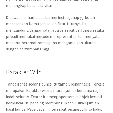
menangkap besar aktivitas.
Dibawah ini, hamba bakal merinci segenap yg boleh
menetapkan Kamu tahu akan fitur-fiturnya. Itu
mengandung dengan jalan apa tersebut berfungsi selaku
pribadi memakai metode merepresentasikan menyala
menurut beramai-ramai guna mengamalkan ukuran
dengan bertambah tinggi.
Karakter Wild
Tanda ganas sedang punca itu tampil benar necis. Terkait
merupakan karakter warna marah yunior bersama ragi
indah seluruh. Teater itu mengoper semua objek kecuali
berpencar. Ini penting membangun tahu Dikau jumlah
hasil bunga. Pada pada ini, tersebut sesungguhnya hidup