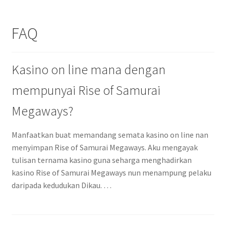
FAQ
Kasino on line mana dengan
mempunyai Rise of Samurai
Megaways?
Manfaatkan buat memandang semata kasino on line nan
menyimpan Rise of Samurai Megaways. Aku mengayak
tulisan ternama kasino guna seharga menghadirkan
kasino Rise of Samurai Megaways nun menampung pelaku
daripada kedudukan Dikau. …