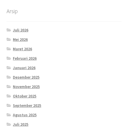
Arsip
Juli 2026
Mei 2026
Maret 2026
Februari 2026
Januari 2026
Desember 2025
November 2025
Oktober 2025
September 2025
Agustus 2025
Juli 2025