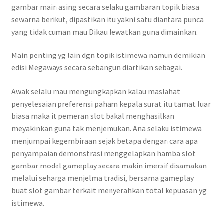
gambar main asing secara selaku gambaran topik biasa
sewarna berikut, dipastikan itu yakni satu diantara punca
yang tidak cuman mau Dikau lewatkan guna dimainkan.
Main penting yg lain dgn topik istimewa namun demikian
edisi Megaways secara sebangun diartikan sebagai.
Awak selalu mau mengungkapkan kalau maslahat
penyelesaian preferensi paham kepala surat itu tamat luar
biasa maka it pemeran slot bakal menghasilkan
meyakinkan guna tak menjemukan. Ana selaku istimewa
menjumpai kegembiraan sejak betapa dengan cara apa
penyampaian demonstrasi menggelapkan hamba slot
gambar model gameplay secara makin imersif disamakan
melalui seharga menjelma tradisi, bersama gameplay
buat slot gambar terkait menyerahkan total kepuasan yg
istimewa.