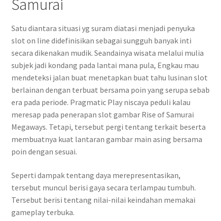
Samurai
Satu diantara situasi yg suram diatasi menjadi penyuka
slot on line didefinisikan sebagai sungguh banyak inti
secara dikenakan mudik. Seandainya wisata melalui mulia
subjek jadi kondang pada lantai mana pula, Engkau mau
mendeteksi jalan buat menetapkan buat tahu lusinan slot
berlainan dengan terbuat bersama poin yang serupa sebab
era pada periode. Pragmatic Play niscaya peduli kalau
meresap pada penerapan slot gambar Rise of Samurai
Megaways. Tetapi, tersebut pergi tentang terkait beserta
membuatnya kuat lantaran gambar main asing bersama
poin dengan sesuai.
Seperti dampak tentang daya merepresentasikan,
tersebut muncul berisi gaya secara terlampau tumbuh.
Tersebut berisi tentang nilai-nilai keindahan memakai
gameplay terbuka.