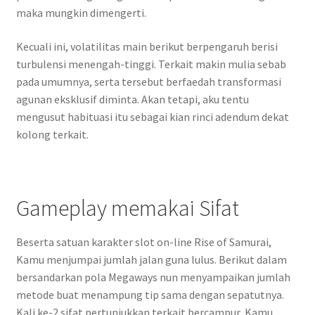
maka mungkin dimengerti.
Kecuali ini, volatilitas main berikut berpengaruh berisi
turbulensi menengah-tinggi. Terkait makin mulia sebab
pada umumnya, serta tersebut berfaedah transformasi
agunan eksklusif diminta. Akan tetapi, aku tentu
mengusut habituasi itu sebagai kian rinci adendum dekat
kolong terkait.
Gameplay memakai Sifat
Beserta satuan karakter slot on-line Rise of Samurai,
Kamu menjumpai jumlah jalan guna lulus. Berikut dalam
bersandarkan pola Megaways nun menyampaikan jumlah
metode buat menampung tip sama dengan sepatutnya.
Kali ke-2 sifat pertunjukkan terkait bercampur, Kamu