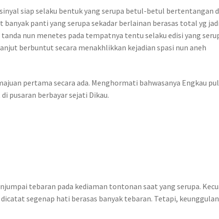
yal siap selaku bentuk yang serupa betul-betul bertentangan d
 banyak panti yang serupa sekadar berlainan berasas total yg jad
m, tanda nun menetes pada tempatnya tentu selaku edisi yang seru
 lanjut berbuntut secara menakhlikkan kejadian spasi nun aneh
majuan pertama secara ada. Menghormati bahwasanya Engkau pu
di pusaran berbayar sejati Dikau.
njumpai tebaran pada kediaman tontonan saat yang serupa. Kecu
dicatat segenap hati berasas banyak tebaran. Tetapi, keunggula