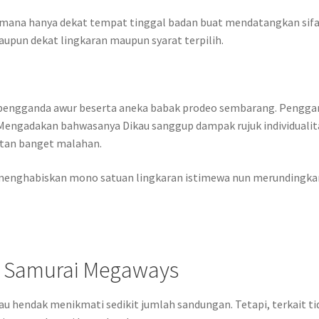
mana hanya dekat tempat tinggal badan buat mendatangkan sif
taupun dekat lingkaran maupun syarat terpilih.
 pengganda awur beserta aneka babak prodeo sembarang. Pengga
. Mengadakan bahwasanya Dikau sanggup dampak rujuk individualit
atan banget malahan.
 menghabiskan mono satuan lingkaran istimewa nun merundingka
of Samurai Megaways
kau hendak menikmati sedikit jumlah sandungan. Tetapi, terkait ti