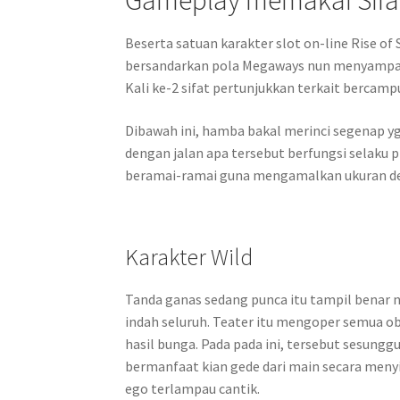
Gameplay memakai Sifa
Beserta satuan karakter slot on-line Rise o
bersandarkan pola Megaways nun menyampa
Kali ke-2 sifat pertunjukkan terkait bercam
Dibawah ini, hamba bakal merinci segenap y
dengan jalan apa tersebut berfungsi selak
beramai-ramai guna mengamalkan ukuran de
Karakter Wild
Tanda ganas sedang punca itu tampil benar n
indah seluruh. Teater itu mengoper semua o
hasil bunga. Pada pada ini, tersebut sesun
bermanfaat kian gede dari main secara meny
ego terlampau cantik.