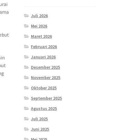
urai
sama
Juli 2026
Mei 2026
ebut
Maret 2026
Februari 2026
Januari 2026
ain
kut
Desember 2025
ng
November 2025
Oktober 2025
September 2025
Agustus 2025
i
h
Juli 2025
Juni 2025
Mei 2025