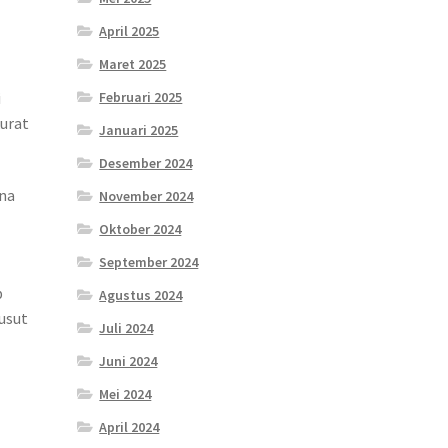
April 2025
Maret 2025
i
Februari 2025
urat
Januari 2025
Desember 2024
una
November 2024
Oktober 2024
September 2024
b
Agustus 2024
usut
Juli 2024
Juni 2024
Mei 2024
April 2024