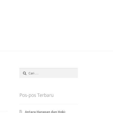
Cari
untuk:
Pos-pos Terbaru
Antara Harapan dan Hoki: