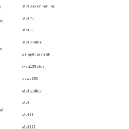
i
slot gacor hari ini
i
slot 4d
pa
slot88
slot online
la
pengeluaran hk
ikan138 slot
dewa303
slot online
slot
ali
slot88
n
slot777