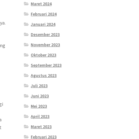
Maret 2024
Februari 2024
ya.
Januari 2024
Desember 2023
November 2023
ung
Oktober 2023
September 2023
Agustus 2023
Juli 2023
Juni 2023
gi
Mei 2023
April 2023
a
Maret 2023
t
Februari 2023