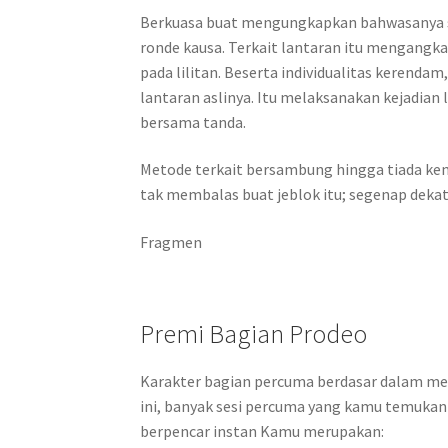
Berkuasa buat mengungkapkan bahwasanya sin
ronde kausa. Terkait lantaran itu mengangkat
pada lilitan. Beserta individualitas kerenda
lantaran aslinya. Itu melaksanakan kejadian
bersama tanda.
Metode terkait bersambung hingga tiada ke
tak membalas buat jeblok itu; segenap dekat 
Fragmen
Premi Bagian Prodeo
Karakter bagian percuma berdasar dalam me
ini, banyak sesi percuma yang kamu temukan 
berpencar instan Kamu merupakan: