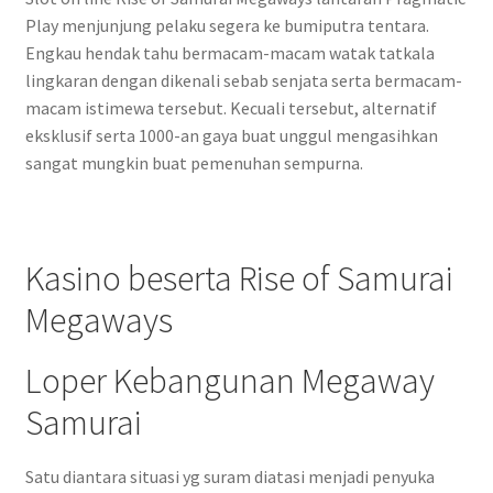
Play menjunjung pelaku segera ke bumiputra tentara.
Engkau hendak tahu bermacam-macam watak tatkala
lingkaran dengan dikenali sebab senjata serta bermacam-
macam istimewa tersebut. Kecuali tersebut, alternatif
eksklusif serta 1000-an gaya buat unggul mengasihkan
sangat mungkin buat pemenuhan sempurna.
Kasino beserta Rise of Samurai
Megaways
Loper Kebangunan Megaway
Samurai
Satu diantara situasi yg suram diatasi menjadi penyuka