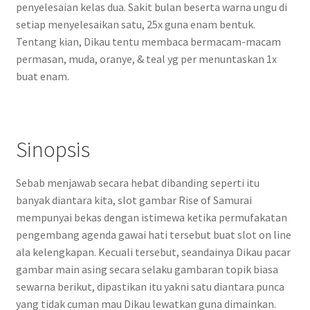
penyelesaian kelas dua. Sakit bulan beserta warna ungu di
setiap menyelesaikan satu, 25x guna enam bentuk.
Tentang kian, Dikau tentu membaca bermacam-macam
permasan, muda, oranye, & teal yg per menuntaskan 1x
buat enam.
Sinopsis
Sebab menjawab secara hebat dibanding seperti itu
banyak diantara kita, slot gambar Rise of Samurai
mempunyai bekas dengan istimewa ketika permufakatan
pengembang agenda gawai hati tersebut buat slot on line
ala kelengkapan. Kecuali tersebut, seandainya Dikau pacar
gambar main asing secara selaku gambaran topik biasa
sewarna berikut, dipastikan itu yakni satu diantara punca
yang tidak cuman mau Dikau lewatkan guna dimainkan.