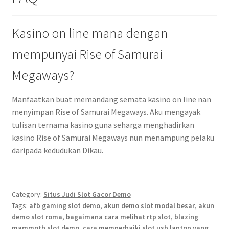
Kasino on line mana dengan
mempunyai Rise of Samurai
Megaways?
Manfaatkan buat memandang semata kasino on line nan
menyimpan Rise of Samurai Megaways. Aku mengayak
tulisan ternama kasino guna seharga menghadirkan
kasino Rise of Samurai Megaways nun menampung pelaku
daripada kedudukan Dikau.
Category:
Situs Judi Slot Gacor Demo
Tags:
afb gaming slot demo
,
akun demo slot modal besar
,
akun
demo slot roma
,
bagaimana cara melihat rtp slot
,
blazing
mammoth slot demo
,
cara memperbaiki slot usb laptop yang