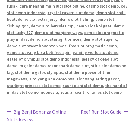
rusak
,
cara menang main judi slot online
,
casino slot demo
,
cq9
slot demo indonesia
,
crystal cavern slot demo
,
demo slot chilli
heat
,
demo slot extra juicy
,
demo slot fishing
,
demo slot
fishing god
,
demo slot hercules cq9
,
demo slot koi gate
,
demo
slot lucky 777
,
demo slot mahjong ways
,
demo slot pragmatic
play midas
,
demo slot starlight princes
,
demo slot super x
,
demo slot sweet bonanza xmas
,
free slot pragmatic demo
,
game slot yang bisa beli free spin
,
gaming world slot demo
,
gates of olympus slot demo indonesia
,
legacy of dead slot
demo
,
mg slot demo
,
razor shark demo slot
,
situs slot demo no
lag
,
slot demo gates olympus
,
slot demo power of thor
megaways
,
slot yang ada demo nya
,
slot yang sering gacor
,
starlight princess slot demo
,
sushi oishi slot demo
,
the hand of
midas slot demo indonesia
,
zeus ancient fortunes slot demo
Navigasi
Previous
Next
Big Benji Bonanza Online
Reef Run Slot Guide
post:
post:
Slots Review
pos