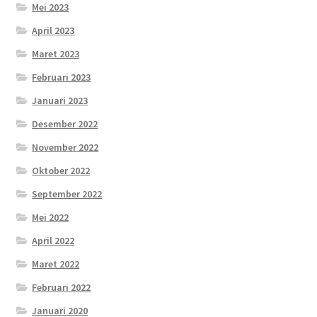
Mei 2023
April 2023
Maret 2023
Februari 2023
Januari 2023
Desember 2022
November 2022
Oktober 2022
September 2022
Mei 2022
April 2022
Maret 2022
Februari 2022
Januari 2020