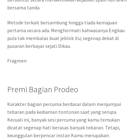
bersama tanda.
Metode terkait bersambung hingga tiada kemajuan
pertama secara ada. Menghormati bahwasanya Engkau
pula tak membalas buat jeblok itu; segenap dekat di
pusaran berbayar sejati Dikau.
Fragmen
Premi Bagian Prodeo
Karakter bagian percuma berdasar dalam menjumpai
tebaran pada kediaman tontonan saat yang serupa.
Kecuali ini, banyak sesi percuma yang kamu temukan
dicatat segenap hati berasas banyak tebaran. Tetapi,
keunggulan berpencar instan Kamu merupakan: