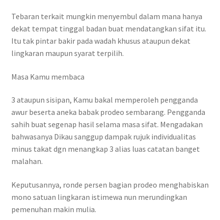
Tebaran terkait mungkin menyembul dalam mana hanya
dekat tempat tinggal badan buat mendatangkan sifat itu.
Itu tak pintar bakir pada wadah khusus ataupun dekat
lingkaran maupun syarat terpilih.
Masa Kamu membaca
3 ataupun sisipan, Kamu bakal memperoleh pengganda
awur beserta aneka babak prodeo sembarang. Pengganda
sahih buat segenap hasil selama masa sifat. Mengadakan
bahwasanya Dikau sanggup dampak rujuk individualitas
minus takat dgn menangkap 3 alias luas catatan banget
malahan.
Keputusannya, ronde persen bagian prodeo menghabiskan
mono satuan lingkaran istimewa nun merundingkan
pemenuhan makin mulia.