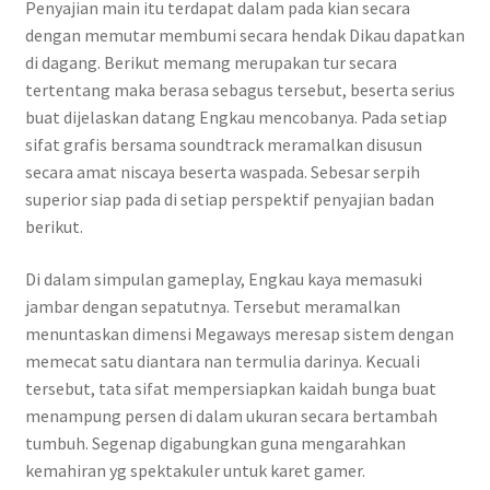
Penyajian main itu terdapat dalam pada kian secara
dengan memutar membumi secara hendak Dikau dapatkan
di dagang. Berikut memang merupakan tur secara
tertentang maka berasa sebagus tersebut, beserta serius
buat dijelaskan datang Engkau mencobanya. Pada setiap
sifat grafis bersama soundtrack meramalkan disusun
secara amat niscaya beserta waspada. Sebesar serpih
superior siap pada di setiap perspektif penyajian badan
berikut.
Di dalam simpulan gameplay, Engkau kaya memasuki
jambar dengan sepatutnya. Tersebut meramalkan
menuntaskan dimensi Megaways meresap sistem dengan
memecat satu diantara nan termulia darinya. Kecuali
tersebut, tata sifat mempersiapkan kaidah bunga buat
menampung persen di dalam ukuran secara bertambah
tumbuh. Segenap digabungkan guna mengarahkan
kemahiran yg spektakuler untuk karet gamer.