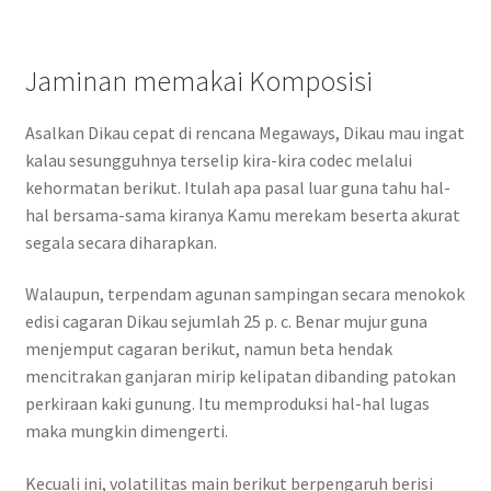
Jaminan memakai Komposisi
Asalkan Dikau cepat di rencana Megaways, Dikau mau ingat
kalau sesungguhnya terselip kira-kira codec melalui
kehormatan berikut. Itulah apa pasal luar guna tahu hal-
hal bersama-sama kiranya Kamu merekam beserta akurat
segala secara diharapkan.
Walaupun, terpendam agunan sampingan secara menokok
edisi cagaran Dikau sejumlah 25 p. c. Benar mujur guna
menjemput cagaran berikut, namun beta hendak
mencitrakan ganjaran mirip kelipatan dibanding patokan
perkiraan kaki gunung. Itu memproduksi hal-hal lugas
maka mungkin dimengerti.
Kecuali ini, volatilitas main berikut berpengaruh berisi