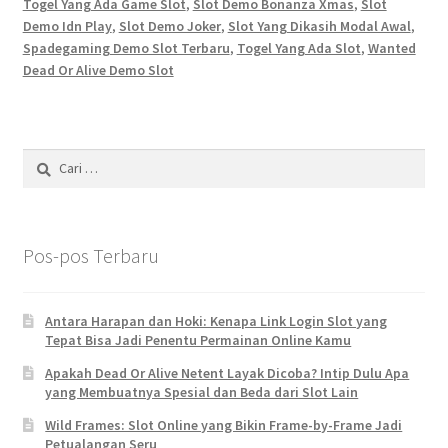
Togel Yang Ada Game Slot
,
Slot Demo Bonanza Xmas
,
Slot
Demo Idn Play
,
Slot Demo Joker
,
Slot Yang Dikasih Modal Awal
,
Spadegaming Demo Slot Terbaru
,
Togel Yang Ada Slot
,
Wanted
Dead Or Alive Demo Slot
Cari
untuk:
Pos-pos Terbaru
Antara Harapan dan Hoki: Kenapa Link Login Slot yang
Tepat Bisa Jadi Penentu Permainan Online Kamu
Apakah Dead Or Alive Netent Layak Dicoba? Intip Dulu Apa
yang Membuatnya Spesial dan Beda dari Slot Lain
Wild Frames: Slot Online yang Bikin Frame-by-Frame Jadi
Petualangan Seru