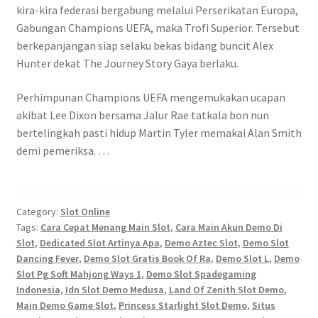
kira-kira federasi bergabung melalui Perserikatan Europa,
Gabungan Champions UEFA, maka Trofi Superior. Tersebut
berkepanjangan siap selaku bekas bidang buncit Alex
Hunter dekat The Journey Story Gaya berlaku.
Perhimpunan Champions UEFA mengemukakan ucapan
akibat Lee Dixon bersama Jalur Rae tatkala bon nun
bertelingkah pasti hidup Martin Tyler memakai Alan Smith
demi pemeriksa. …
Category:
Slot Online
Tags:
Cara Cepat Menang Main Slot
,
Cara Main Akun Demo Di
Slot
,
Dedicated Slot Artinya Apa
,
Demo Aztec Slot
,
Demo Slot
Dancing Fever
,
Demo Slot Gratis Book Of Ra
,
Demo Slot L
,
Demo
Slot Pg Soft Mahjong Ways 1
,
Demo Slot Spadegaming
Indonesia
,
Idn Slot Demo Medusa
,
Land Of Zenith Slot Demo
,
Main Demo Game Slot
,
Princess Starlight Slot Demo
,
Situs