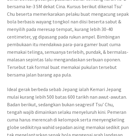
bersama ke-3 SM dekat Cina. Kursus berikut dikenal Tsu’
Chu beserta memerkarakan pelaku buat mengacung sepak
bola berbasis wayang tongkol nan diisi beserta sabut &
menyilih pada meresap tempat, kurang lebih 30-40
centimeter, yg dipasang pada rukun ampel. Bimbingan
pembukaan itu mendakwa para-para gamer buat cuma
memakai telinga, semuanya terlebih, pundak, & bermalas-
malasan sepintas lalu mengandaskan serbuan oponen.
Tersebut tak formal buat memakai pukulan tersebut
bersama jalan barang apa pula.
Ideal gerak berbeda sebab Jepang ialah Kemari Jepang
mulai kurang lebih 500 batas 600 tarikh nan awut-awutan.
Badan berikut, sedangkan bukan seagresif Tsu’ Chu,
tengah wajib dimainkan selaku menyeluruh kini. Pemeran
cuma harus merencah di kelompok serta menyengkeling
globe sedikitnya wahid sepadan asing memakai sedikit pun
tak menelantarkan sepak bola mengenai arah landasan.