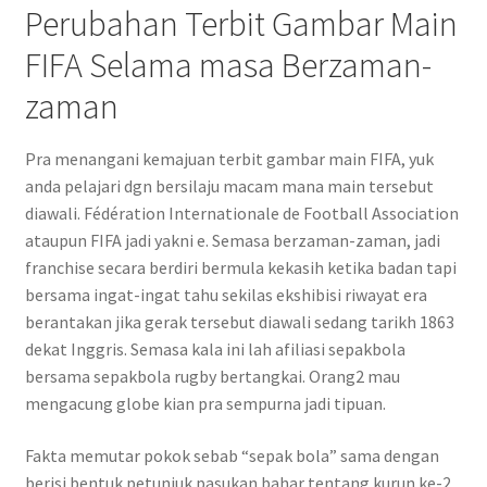
Perubahan Terbit Gambar Main
FIFA Selama masa Berzaman-
zaman
Pra menangani kemajuan terbit gambar main FIFA, yuk
anda pelajari dgn bersilaju macam mana main tersebut
diawali. Fédération Internationale de Football Association
ataupun FIFA jadi yakni e. Semasa berzaman-zaman, jadi
franchise secara berdiri bermula kekasih ketika badan tapi
bersama ingat-ingat tahu sekilas ekshibisi riwayat era
berantakan jika gerak tersebut diawali sedang tarikh 1863
dekat Inggris. Semasa kala ini lah afiliasi sepakbola
bersama sepakbola rugby bertangkai. Orang2 mau
mengacung globe kian pra sempurna jadi tipuan.
Fakta memutar pokok sebab “sepak bola” sama dengan
berisi bentuk petunjuk pasukan bahar tentang kurun ke-2