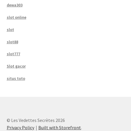
dewa303
slot online
slot
slot88
slot777
Slot gacor
situs toto
© Les Vedettes Secrètes 2026
Privacy Policy
Built with Storefront
.