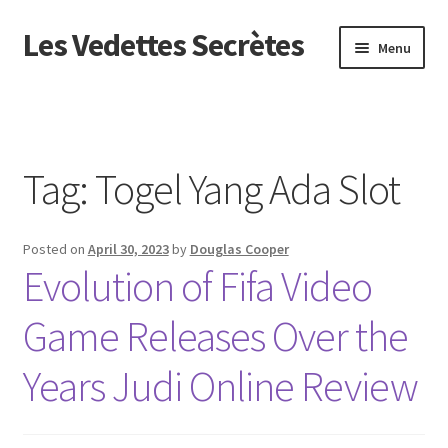
Les Vedettes Secrètes
Skip
Skip
Menu
to
to
navigation
content
Beranda
About us
Tag:
Togel Yang Ada Slot
Contact us
Posted on
April 30, 2023
by
Douglas Cooper
Privacy Policy
Evolution of Fifa Video
Game Releases Over the
Years Judi Online Review