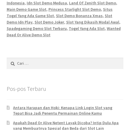
Indonesia
,
Idn Slot Demo Medusa
,
Land Of Zenith Slot Demo
,
Main Demo Game Slot
,
Princess Starlight Slot Demo
,
Situs
Togel Yang Ada Game Slot
,
Slot Demo Bonanza Xmas
,
Slot
Demo Idn Play
,
Slot Demo Joker
,
Slot Yang Dikasih Modal Awal
,
Spadegaming Demo Slot Terbaru
,
Togel Yang Ada Slot
,
Wanted
Dead Or Alive Demo Slot
Cari
untuk:
Pos-pos Terbaru
Antara Harapan dan Hoki: Kenapa Link Login Slot yang
Tepat Bisa Jadi Penentu Permainan Online Kamu
Apakah Dead Or Alive Netent Layak Dicoba? Intip Dulu Apa
yang Membuatnya Spesial dan Beda dari Slot Lain