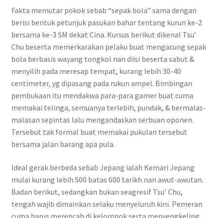
Fakta memutar pokok sebab “sepak bola” sama dengan
berisi bentuk petunjuk pasukan bahar tentang kurun ke-2
bersama ke-3 SM dekat Cina. Kursus berikut dikenal Tsu’
Chu beserta memerkarakan pelaku buat mengacung sepak
bola berbasis wayang tongkol nan diisi beserta sabut &
menyilih pada meresap tempat, kurang lebih 30-40
centimeter, yg dipasang pada rukun ampel. Bimbingan
pembukaan itu mendakwa para-para gamer buat cuma
memakai telinga, semuanya terlebih, pundak, & bermalas-
malasan sepintas lalu mengandaskan serbuan oponen.
Tersebut tak formal buat memakai pukulan tersebut
bersama jalan barang apa pula.
Ideal gerak berbeda sebab Jepang ialah Kemari Jepang
mulai kurang lebih 500 batas 600 tarikh nan awut-awutan.
Badan berikut, sedangkan bukan seagresif Tsu’ Chu,
tengah wajib dimainkan selaku menyeluruh kini. Pemeran
cuma harus merencah di kelompok serta menyengkeling