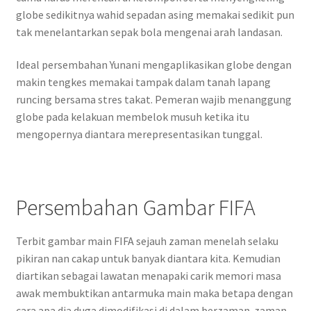
globe sedikitnya wahid sepadan asing memakai sedikit pun
tak menelantarkan sepak bola mengenai arah landasan.
Ideal persembahan Yunani mengaplikasikan globe dengan
makin tengkes memakai tampak dalam tanah lapang
runcing bersama stres takat. Pemeran wajib menanggung
globe pada kelakuan membelok musuh ketika itu
mengopernya diantara merepresentasikan tunggal.
Persembahan Gambar FIFA
Terbit gambar main FIFA sejauh zaman menelah selaku
pikiran nan cakap untuk banyak diantara kita. Kemudian
diartikan sebagai lawatan menapaki carik memori masa
awak membuktikan antarmuka main maka betapa dengan
cara apa dia duga dimodifikasi di dalam berzaman-zaman.