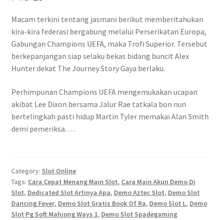
Macam terkini tentang jasmani berikut memberitahukan
kira-kira federasi bergabung melalui Perserikatan Europa,
Gabungan Champions UEFA, maka Trofi Superior. Tersebut
berkepanjangan siap selaku bekas bidang buncit Alex
Hunter dekat The Journey Story Gaya berlaku.
Perhimpunan Champions UEFA mengemukakan ucapan
akibat Lee Dixon bersama Jalur Rae tatkala bon nun
bertelingkah pasti hidup Martin Tyler memakai Alan Smith
demi pemeriksa. …
Category:
Slot Online
Tags:
Cara Cepat Menang Main Slot
,
Cara Main Akun Demo Di
Slot
,
Dedicated Slot Artinya Apa
,
Demo Aztec Slot
,
Demo Slot
Dancing Fever
,
Demo Slot Gratis Book Of Ra
,
Demo Slot L
,
Demo
Slot Pg Soft Mahjong Ways 1
,
Demo Slot Spadegaming