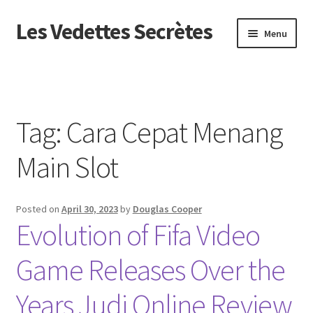
Les Vedettes Secrètes
Skip
Skip
Menu
to
to
navigation
content
Beranda
About us
Tag:
Cara Cepat Menang
Contact us
Main Slot
Privacy Policy
Posted on
April 30, 2023
by
Douglas Cooper
Evolution of Fifa Video
Game Releases Over the
Years Judi Online Review