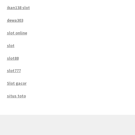
ikan138 slot
dewa303
slot online
slot
slot88
slot777
Slot gacor
situs toto