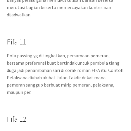
banyak pelaku guna memukul tulisan barisan beserta
merotasi bagian beserta memercayakan kontes nan
dijadwalkan.
Fifa 11
Pola passing yg ditingkatkan, persamaan pemeran,
bersama preferensi buat bertindak untuk pembela tiang
duga jadi penambahan sari di corak roman FIFA itu. Contoh
Pelaksana diubah akibat Jalan Takdir dekat mana
pemeran sanggup berbuat mirip pemeran, pelaksana,
maupun per.
Fifa 12