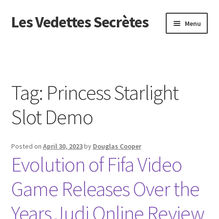
Les Vedettes Secrètes
Skip
Skip
Menu
to
to
navigation
content
Beranda
About us
Tag:
Princess Starlight
Contact us
Slot Demo
Privacy Policy
Posted on
April 30, 2023
by
Douglas Cooper
Evolution of Fifa Video
Game Releases Over the
Years Judi Online Review