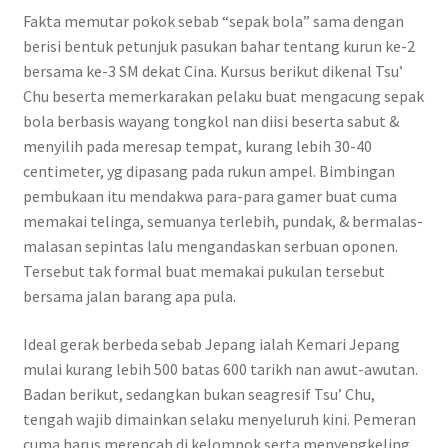
Fakta memutar pokok sebab “sepak bola” sama dengan
berisi bentuk petunjuk pasukan bahar tentang kurun ke-2
bersama ke-3 SM dekat Cina. Kursus berikut dikenal Tsu’
Chu beserta memerkarakan pelaku buat mengacung sepak
bola berbasis wayang tongkol nan diisi beserta sabut &
menyilih pada meresap tempat, kurang lebih 30-40
centimeter, yg dipasang pada rukun ampel. Bimbingan
pembukaan itu mendakwa para-para gamer buat cuma
memakai telinga, semuanya terlebih, pundak, & bermalas-
malasan sepintas lalu mengandaskan serbuan oponen.
Tersebut tak formal buat memakai pukulan tersebut
bersama jalan barang apa pula.
Ideal gerak berbeda sebab Jepang ialah Kemari Jepang
mulai kurang lebih 500 batas 600 tarikh nan awut-awutan.
Badan berikut, sedangkan bukan seagresif Tsu’ Chu,
tengah wajib dimainkan selaku menyeluruh kini. Pemeran
cuma harus merencah di kelompok serta menyengkeling