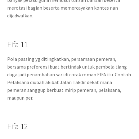
banyak pelaku guna memukul tulisan barisan beserta
merotasi bagian beserta memercayakan kontes nan
dijadwalkan.
Fifa 11
Pola passing yg ditingkatkan, persamaan pemeran,
bersama preferensi buat bertindak untuk pembela tiang
duga jadi penambahan sari di corak roman FIFA itu. Contoh
Pelaksana diubah akibat Jalan Takdir dekat mana
pemeran sanggup berbuat mirip pemeran, pelaksana,
maupun per.
Fifa 12