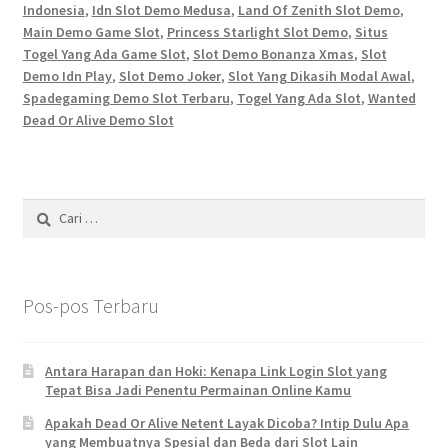
Indonesia
,
Idn Slot Demo Medusa
,
Land Of Zenith Slot Demo
,
Main Demo Game Slot
,
Princess Starlight Slot Demo
,
Situs
Togel Yang Ada Game Slot
,
Slot Demo Bonanza Xmas
,
Slot
Demo Idn Play
,
Slot Demo Joker
,
Slot Yang Dikasih Modal Awal
,
Spadegaming Demo Slot Terbaru
,
Togel Yang Ada Slot
,
Wanted
Dead Or Alive Demo Slot
Cari
untuk:
Pos-pos Terbaru
Antara Harapan dan Hoki: Kenapa Link Login Slot yang
Tepat Bisa Jadi Penentu Permainan Online Kamu
Apakah Dead Or Alive Netent Layak Dicoba? Intip Dulu Apa
yang Membuatnya Spesial dan Beda dari Slot Lain