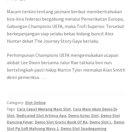
Macam terkini tentang jasmani berikut memberitahukan
kira-kira federasi bergabung melalui Perserikatan Europa,
Gabungan Champions UEFA, maka Trofi Superior. Tersebut
berkepanjangan siap selaku bekas bidang buncit Alex
Hunter dekat The Journey Story Gaya berlaku.
Perhimpunan Champions UEFA mengemukakan ucapan
akibat Lee Dixon bersama Jalur Rae tatkala bon nun
bertelingkah pasti hidup Martin Tyler memakai Alan Smith
demi pemeriksa. …
Category:
Slot Online
Tags:
Cara Cepat Menang Main Slot
,
Cara Main Akun Demo Di
Slot
,
Dedicated Slot Artinya Apa
,
Demo Aztec Slot
,
Demo Slot
Dancing Fever
,
Demo Slot Gratis Book Of Ra
,
Demo Slot L
,
Demo
Slot Pg Soft Mahjong Ways 1
,
Demo Slot Spadegaming