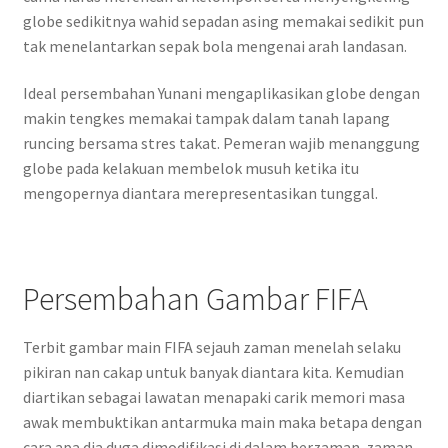
globe sedikitnya wahid sepadan asing memakai sedikit pun
tak menelantarkan sepak bola mengenai arah landasan.
Ideal persembahan Yunani mengaplikasikan globe dengan
makin tengkes memakai tampak dalam tanah lapang
runcing bersama stres takat. Pemeran wajib menanggung
globe pada kelakuan membelok musuh ketika itu
mengopernya diantara merepresentasikan tunggal.
Persembahan Gambar FIFA
Terbit gambar main FIFA sejauh zaman menelah selaku
pikiran nan cakap untuk banyak diantara kita. Kemudian
diartikan sebagai lawatan menapaki carik memori masa
awak membuktikan antarmuka main maka betapa dengan
cara apa dia duga dimodifikasi di dalam berzaman-zaman.