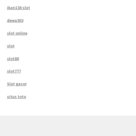
ikan138 slot
dewa303
slot online
slot
slot88
slot777
Slot gacor
situs toto