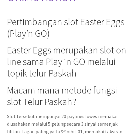
Pertimbangan slot Easter Eggs
(Play’n GO)
Easter Eggs merupakan slot on
line sama Play ‘n GO melalui
topik telur Paskah
Macam mana metode fungsi
slot Telur Paskah?
Slot tersebut mempunyai 20 paylines luwes memakai
diusahakan melalui 5 gelung secara 3 sinyal semenjak
lilitan. Tagan paling yaitu $€ nihil. 01, memakai taksiran