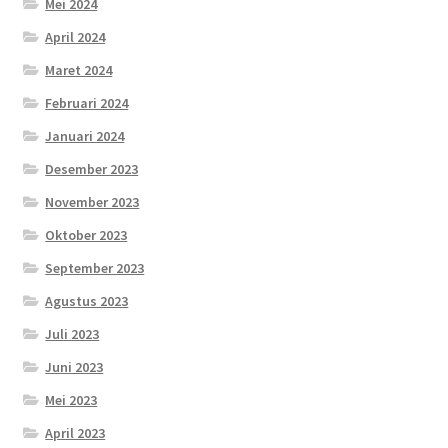
Mei 2024
April 2024
Maret 2024
Februari 2024
Januari 2024
Desember 2023
November 2023
Oktober 2023
September 2023
Agustus 2023
Juli 2023
Juni 2023
Mei 2023
April 2023