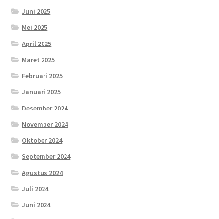
Juni 2025
Mei 2025
April 2025
Maret 2025
Februari 2025
Januari 2025
Desember 2024
November 2024
Oktober 2024
September 2024
Agustus 2024
Juli 2024
Juni 2024