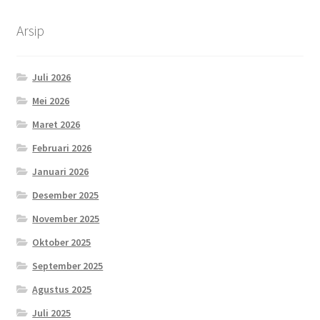
Arsip
Juli 2026
Mei 2026
Maret 2026
Februari 2026
Januari 2026
Desember 2025
November 2025
Oktober 2025
September 2025
Agustus 2025
Juli 2025