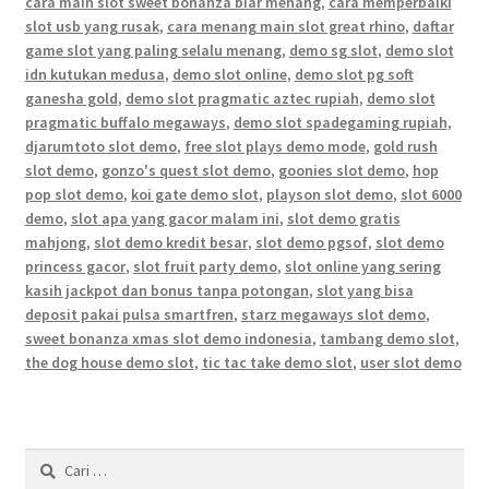
cara main slot sweet bonanza biar menang
,
cara memperbaiki
slot usb yang rusak
,
cara menang main slot great rhino
,
daftar
game slot yang paling selalu menang
,
demo sg slot
,
demo slot
idn kutukan medusa
,
demo slot online
,
demo slot pg soft
ganesha gold
,
demo slot pragmatic aztec rupiah
,
demo slot
pragmatic buffalo megaways
,
demo slot spadegaming rupiah
,
djarumtoto slot demo
,
free slot plays demo mode
,
gold rush
slot demo
,
gonzo's quest slot demo
,
goonies slot demo
,
hop
pop slot demo
,
koi gate demo slot
,
playson slot demo
,
slot 6000
demo
,
slot apa yang gacor malam ini
,
slot demo gratis
mahjong
,
slot demo kredit besar
,
slot demo pgsof
,
slot demo
princess gacor
,
slot fruit party demo
,
slot online yang sering
kasih jackpot dan bonus tanpa potongan
,
slot yang bisa
deposit pakai pulsa smartfren
,
starz megaways slot demo
,
sweet bonanza xmas slot demo indonesia
,
tambang demo slot
,
the dog house demo slot
,
tic tac take demo slot
,
user slot demo
Cari
untuk: