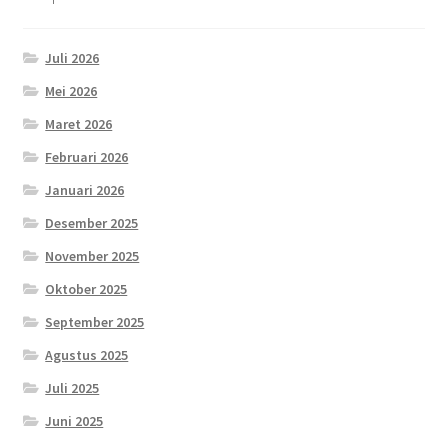
Juli 2026
Mei 2026
Maret 2026
Februari 2026
Januari 2026
Desember 2025
November 2025
Oktober 2025
September 2025
Agustus 2025
Juli 2025
Juni 2025