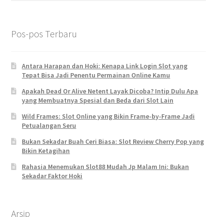
Pos-pos Terbaru
Antara Harapan dan Hoki: Kenapa Link Login Slot yang
Tepat Bisa Jadi Penentu Permainan Online Kamu
Apakah Dead Or Alive Netent Layak Dicoba? Intip Dulu Apa
yang Membuatnya Spesial dan Beda dari Slot Lain
Wild Frames: Slot Online yang Bikin Frame-by-Frame Jadi
Petualangan Seru
Bukan Sekadar Buah Ceri Biasa: Slot Review Cherry Pop yang
Bikin Ketagihan
Rahasia Menemukan Slot88 Mudah Jp Malam Ini: Bukan
Sekadar Faktor Hoki
Arsip