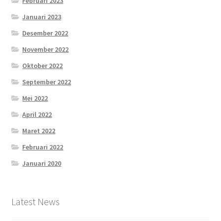
Februari 2023
Januari 2023
Desember 2022
November 2022
Oktober 2022
September 2022
Mei 2022
April 2022
Maret 2022
Februari 2022
Januari 2020
Latest News