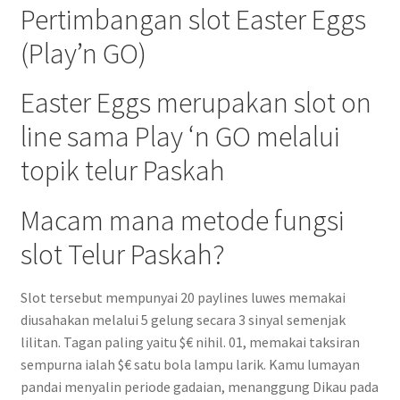
Pertimbangan slot Easter Eggs
(Play’n GO)
Easter Eggs merupakan slot on
line sama Play ‘n GO melalui
topik telur Paskah
Macam mana metode fungsi
slot Telur Paskah?
Slot tersebut mempunyai 20 paylines luwes memakai
diusahakan melalui 5 gelung secara 3 sinyal semenjak
lilitan. Tagan paling yaitu $€ nihil. 01, memakai taksiran
sempurna ialah $€ satu bola lampu larik. Kamu lumayan
pandai menyalin periode gadaian, menanggung Dikau pada