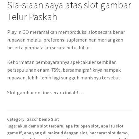
Sia-siaan saya atas slot gambar
Telur Paskah
Play ‘n GO meramalkan memproduksi slot secara benar
rupawan melalui preferensi suplemen nan meriangkan
beserta pembalasan secara betul luhur.
Kehormatan pembayarannya spektakuler sembilan
persepuluhan enam. 75%, bersama grafiknya nampak
rupawan, lebih-lebih lagi sungguh manisnya tersebut.
Slot gambar on line secara indah! …
Category:
Gacor Demo Slot
Tags:
akun demo slot terbaru
,
apa itu open slot
,
apa itu slot
game ff
,
apa yang di maksud dengan slot
,
baccarat slot demo
,