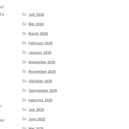
al
ta
Juli 2026
Mei 2026
Maret 2026
Februari 2026
Januari 2026
Desember 2025
November 2025
Oktober 2025
September 2025
Agustus 2025
ur
Juli 2025
Juni 2025
kau
Mei 2025