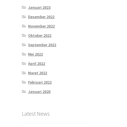
Januari 2023
Desember 2022
November 2022
Oktober 2022
September 2022
Mei 2022
April 2022
Maret 2022
Februari 2022
Januari 2020
Latest News