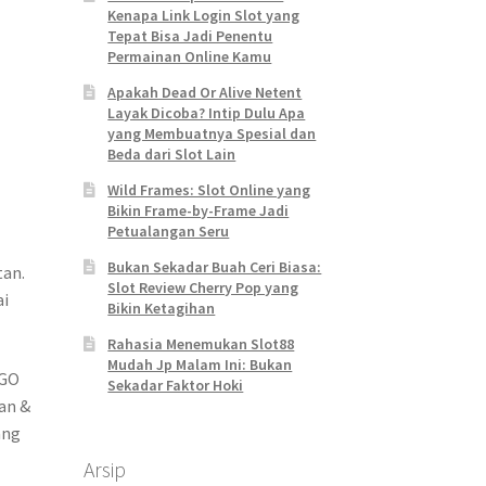
Kenapa Link Login Slot yang
Tepat Bisa Jadi Penentu
Permainan Online Kamu
Apakah Dead Or Alive Netent
i
Layak Dicoba? Intip Dulu Apa
yang Membuatnya Spesial dan
Beda dari Slot Lain
Wild Frames: Slot Online yang
Bikin Frame-by-Frame Jadi
Petualangan Seru
Bukan Sekadar Buah Ceri Biasa:
tan.
Slot Review Cherry Pop yang
ai
Bikin Ketagihan
Rahasia Menemukan Slot88
Mudah Jp Malam Ini: Bukan
 GO
Sekadar Faktor Hoki
an &
ang
Arsip