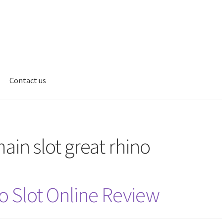
Contact us
in slot great rhino
o Slot Online Review