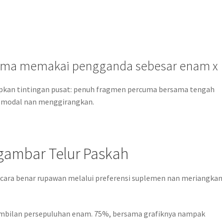
uma memakai pengganda sebesar enam x
tapkan tintingan pusat: penuh fragmen percuma bersama tengah
 modal nan menggirangkan.
t gambar Telur Paskah
cara benar rupawan melalui preferensi suplemen nan meriangka
bilan persepuluhan enam. 75%, bersama grafiknya nampak