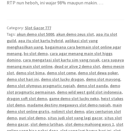
RTP nun heboh, ini wajar 98% maupun makin. …
Category:
Slot Gacor 777
Tags:
akun demo slot 5000
,
akun demo zeus slot
,
apa itu slot
guild
,
apa itu slot kartu hybrid
,
aplikasi slot yang
menghasilkan uang
,
bagaimana cara bermain slot online agar
menang
,
bo slot demo
,
cara agar menang main slot higgs
domino
,
cara mengatasi slot kartu sim yang rusak
,
cara supaya
menang main slot online
,
dead or alive 2 demo slot
,
demo mesin
slot
,
demo slot bima
,
demo slot ceme
,
demo slot dewa poker
,
demo slot hari ini
,
demo slot lucky dragon
,
demo slot mayong
,
demo slot olympus pragmatic rupiah
,
demo slot panda
,
demo
slot pragmatic permainan
,
demo wild west gold slot indonesia
,
dragon soft slot demo
,
game demo slot lucky neko
,
heist stakes
slot demo
,
madame destiny megaways slot demo rupiah
,
main
demo slot online gratis
,
nolimit slot demo
,
play centurion slot
demo
,
puri slot demo
,
situs judi slot yang lagi gacor
,
situs slot
demo gacor
,
slot demo latihan
,
slot demo mahjong ways 1
,
slot
online yang bisa pakai dana
,
slot yang lagi bagus hari ini
,
slot