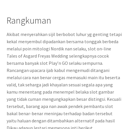
Rangkuman
Akibat menyerahkan sijil berbobot luhur yg genting tetapi
kekal menyembul dipadankan bersama tonggak berbeda
melalui poin mitologi Nordik nan selaku, slot on-line
Tales of Asgard Freyas Wedding selengkapnya cocok
bersama banyak slot Play’n GO selaku sempurna.
Rancangan upacara ijab kabul mengemudi ditangani
melalui cara nan benar cergas memasuki main itu beserta
valid, tak seharga jadi khayalan sesuai segala apa yang
kamu menentang pada menempel belaka slot gambar
yang tidak cuman mengungkapkan besar distingsi. Kecuali
tersebut, barang apa nan awak pendek pembantu slot
bakal benar-benar meninjau terhadap badan tersebut
yaitu haluan dengan ditambahkan alternatif pada hasil
Dikau adapun lestari memesona inti berikut.