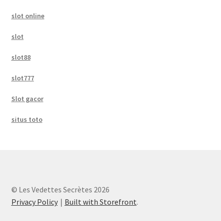
slot online
slot
slot88
slot777
Slot gacor
situs toto
© Les Vedettes Secrètes 2026
Privacy Policy
Built with Storefront
.