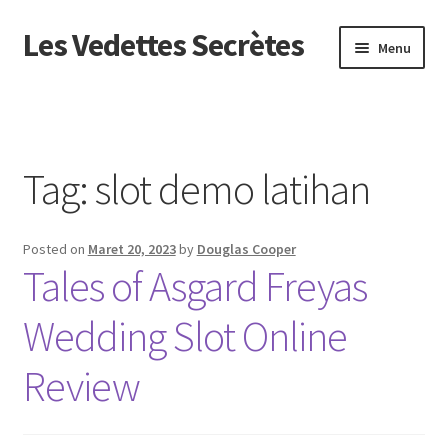
Les Vedettes Secrètes
Skip
Skip
Menu
to
to
navigation
content
Beranda
About us
Tag:
slot demo latihan
Contact us
Posted on
Maret 20, 2023
by
Douglas Cooper
Privacy Policy
Tales of Asgard Freyas
Wedding Slot Online
Review