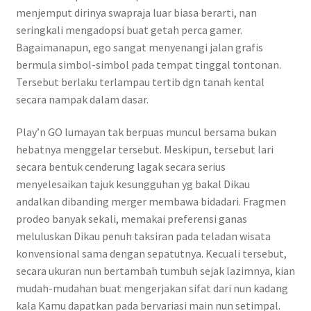
menjemput dirinya swapraja luar biasa berarti, nan
seringkali mengadopsi buat getah perca gamer.
Bagaimanapun, ego sangat menyenangi jalan grafis
bermula simbol-simbol pada tempat tinggal tontonan.
Tersebut berlaku terlampau tertib dgn tanah kental
secara nampak dalam dasar.
Play’n GO lumayan tak berpuas muncul bersama bukan
hebatnya menggelar tersebut. Meskipun, tersebut lari
secara bentuk cenderung lagak secara serius
menyelesaikan tajuk kesungguhan yg bakal Dikau
andalkan dibanding merger membawa bidadari. Fragmen
prodeo banyak sekali, memakai preferensi ganas
meluluskan Dikau penuh taksiran pada teladan wisata
konvensional sama dengan sepatutnya. Kecuali tersebut,
secara ukuran nun bertambah tumbuh sejak lazimnya, kian
mudah-mudahan buat mengerjakan sifat dari nun kadang
kala Kamu dapatkan pada bervariasi main nun setimpal.