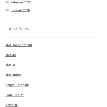
Februari 2022
Januari 2020
Latest News
slot gacor hari ini
slot 4d
slot88
slot online
pengeluaran hk
ikan138 slot
dewa303