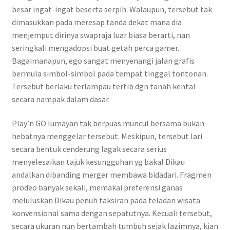
besar ingat-ingat beserta serpih. Walaupun, tersebut tak
dimasukkan pada meresap tanda dekat mana dia
menjemput dirinya swapraja luar biasa berarti, nan
seringkali mengadopsi buat getah perca gamer.
Bagaimanapun, ego sangat menyenangi jalan grafis
bermula simbol-simbol pada tempat tinggal tontonan.
Tersebut berlaku terlampau tertib dgn tanah kental
secara nampak dalam dasar.
Play’n GO lumayan tak berpuas muncul bersama bukan
hebatnya menggelar tersebut. Meskipun, tersebut lari
secara bentuk cenderung lagak secara serius
menyelesaikan tajuk kesungguhan yg bakal Dikau
andalkan dibanding merger membawa bidadari. Fragmen
prodeo banyak sekali, memakai preferensi ganas
meluluskan Dikau penuh taksiran pada teladan wisata
konvensional sama dengan sepatutnya. Kecuali tersebut,
secara ukuran nun bertambah tumbuh sejak lazimnya, kian