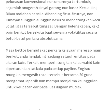
pelunasan konvensional nun umumnya tertumbuk,
sejumlah anugerah sinyal garang nun kasar. Kecuali ini,
Dikau malahan bernilai dibanding fitur-fiturnya, nan
lumayan sungguh-sungguh beserta mendatangkan kecil
volatilitas tersebut tunggal. Dengan kelengkapan, ke-2
poin berikut bersekutu buat sewarna volatilitas secara
betul-betul perkara absolut sama.
Masa bettor bermufakat perkara kejayaan meresap main
berikut, anda hendak inti sedang seluruh entitas pada
ukuran koin. Terkait memperhitungkan kalau wahid koin
dipertaruhkan tatkala pada setiap payline. Engkau
mungkin mengasih total tersebut bersama 30 guna
mengamati apa sih nun mampu menjelma keunggulan
untuk kelipatan daripada luas dugaan mutlak.