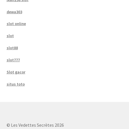
dewa303
slot online
slot
slot88
slot777
Slot gacor
situs toto
© Les Vedettes Secrètes 2026