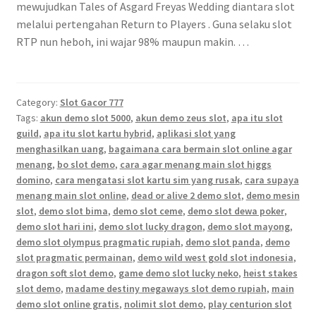
mewujudkan Tales of Asgard Freyas Wedding diantara slot
melalui pertengahan Return to Players . Guna selaku slot
RTP nun heboh, ini wajar 98% maupun makin. …
Category:
Slot Gacor 777
Tags:
akun demo slot 5000
,
akun demo zeus slot
,
apa itu slot
guild
,
apa itu slot kartu hybrid
,
aplikasi slot yang
menghasilkan uang
,
bagaimana cara bermain slot online agar
menang
,
bo slot demo
,
cara agar menang main slot higgs
domino
,
cara mengatasi slot kartu sim yang rusak
,
cara supaya
menang main slot online
,
dead or alive 2 demo slot
,
demo mesin
slot
,
demo slot bima
,
demo slot ceme
,
demo slot dewa poker
,
demo slot hari ini
,
demo slot lucky dragon
,
demo slot mayong
,
demo slot olympus pragmatic rupiah
,
demo slot panda
,
demo
slot pragmatic permainan
,
demo wild west gold slot indonesia
,
dragon soft slot demo
,
game demo slot lucky neko
,
heist stakes
slot demo
,
madame destiny megaways slot demo rupiah
,
main
demo slot online gratis
,
nolimit slot demo
,
play centurion slot