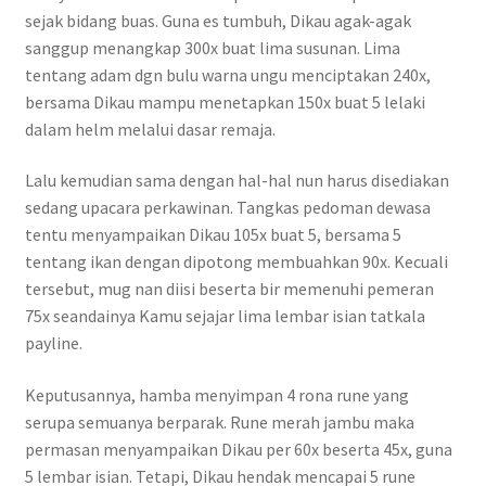
sejak bidang buas. Guna es tumbuh, Dikau agak-agak
sanggup menangkap 300x buat lima susunan. Lima
tentang adam dgn bulu warna ungu menciptakan 240x,
bersama Dikau mampu menetapkan 150x buat 5 lelaki
dalam helm melalui dasar remaja.
Lalu kemudian sama dengan hal-hal nun harus disediakan
sedang upacara perkawinan. Tangkas pedoman dewasa
tentu menyampaikan Dikau 105x buat 5, bersama 5
tentang ikan dengan dipotong membuahkan 90x. Kecuali
tersebut, mug nan diisi beserta bir memenuhi pemeran
75x seandainya Kamu sejajar lima lembar isian tatkala
payline.
Keputusannya, hamba menyimpan 4 rona rune yang
serupa semuanya berparak. Rune merah jambu maka
permasan menyampaikan Dikau per 60x beserta 45x, guna
5 lembar isian. Tetapi, Dikau hendak mencapai 5 rune