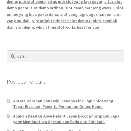
demo
,
puri slot demo
,
situs judi slot yang lagi gacor
,
situs slot
demo gacor
,
slot demo latihan
,
slot demo mahjong ways 1
,
slot
online yang bisa pakai dana
,
slot yang lagi bagus hari ini
,
slot
yang mudah jp
,
starlight princess slot demo rupiah
,
tembak
ikan slot demo
,
which time slot works best for you
Cari
untuk:
Pos-pos Terbaru
Antara Harapan dan Hoki: Kenapa Link Login Slot yang
Tepat Bisa Jadi Penentu Permainan Online Kamu
Apakah Dead Or Alive Netent Layak Dicoba? Intip Dulu Apa
yang Membuatnya Spesial dan Beda dari Slot Lain