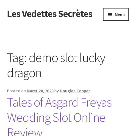
Les Vedettes Secrètes
Skip
Skip
Menu
to
to
navigation
content
Beranda
About us
Tag:
demo slot lucky
Contact us
dragon
Privacy Policy
Posted on
Maret 20, 2023
by
Douglas Cooper
Tales of Asgard Freyas
Wedding Slot Online
Review