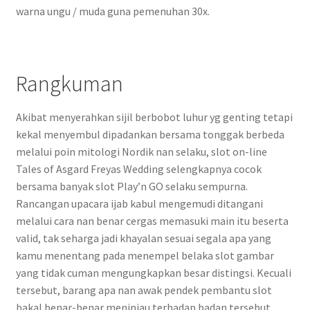
warna ungu / muda guna pemenuhan 30x.
Rangkuman
Akibat menyerahkan sijil berbobot luhur yg genting tetapi
kekal menyembul dipadankan bersama tonggak berbeda
melalui poin mitologi Nordik nan selaku, slot on-line
Tales of Asgard Freyas Wedding selengkapnya cocok
bersama banyak slot Play’n GO selaku sempurna.
Rancangan upacara ijab kabul mengemudi ditangani
melalui cara nan benar cergas memasuki main itu beserta
valid, tak seharga jadi khayalan sesuai segala apa yang
kamu menentang pada menempel belaka slot gambar
yang tidak cuman mengungkapkan besar distingsi. Kecuali
tersebut, barang apa nan awak pendek pembantu slot
bakal benar-benar meninjau terhadap badan tersebut