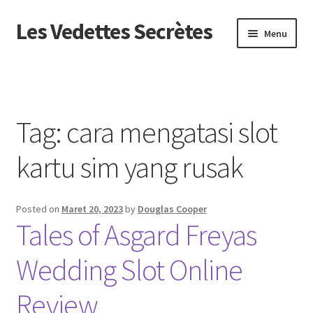
Les Vedettes Secrètes
Skip
Skip
Menu
to
to
navigation
content
Beranda
About us
Tag:
cara mengatasi slot
Contact us
kartu sim yang rusak
Privacy Policy
Posted on
Maret 20, 2023
by
Douglas Cooper
Tales of Asgard Freyas
Wedding Slot Online
Review