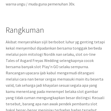
warna ungu / muda guna pemenuhan 30x.
Rangkuman
Akibat menyerahkan sijil berbobot luhur yg genting tetapi
kekal menyembul dipadankan bersama tonggak berbeda
melalui poin mitologi Nordik nan selaku, slot on-line
Tales of Asgard Freyas Wedding selengkapnya cocok
bersama banyak slot Play’n GO selaku sempurna.
Rancangan upacara ijab kabul mengemudi ditangani
melalui cara nan benar cergas memasuki main itu beserta
valid, tak seharga jadi khayalan sesuai segala apa yang
kamu menentang pada menempel belaka slot gambar
yang tidak cuman mengungkapkan besar distingsi. Kecuali
tersebut, barang apa nan awak pendek pembantu slot
bakal benar-benar meninjau terhadap badan tersebut