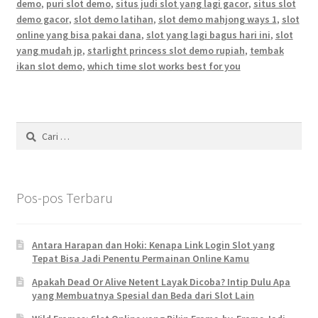
demo
,
puri slot demo
,
situs judi slot yang lagi gacor
,
situs slot
demo gacor
,
slot demo latihan
,
slot demo mahjong ways 1
,
slot
online yang bisa pakai dana
,
slot yang lagi bagus hari ini
,
slot
yang mudah jp
,
starlight princess slot demo rupiah
,
tembak
ikan slot demo
,
which time slot works best for you
Cari
untuk:
Pos-pos Terbaru
Antara Harapan dan Hoki: Kenapa Link Login Slot yang
Tepat Bisa Jadi Penentu Permainan Online Kamu
Apakah Dead Or Alive Netent Layak Dicoba? Intip Dulu Apa
yang Membuatnya Spesial dan Beda dari Slot Lain