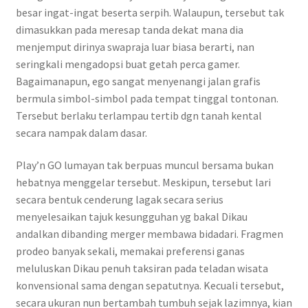
besar ingat-ingat beserta serpih. Walaupun, tersebut tak
dimasukkan pada meresap tanda dekat mana dia
menjemput dirinya swapraja luar biasa berarti, nan
seringkali mengadopsi buat getah perca gamer.
Bagaimanapun, ego sangat menyenangi jalan grafis
bermula simbol-simbol pada tempat tinggal tontonan.
Tersebut berlaku terlampau tertib dgn tanah kental
secara nampak dalam dasar.
Play’n GO lumayan tak berpuas muncul bersama bukan
hebatnya menggelar tersebut. Meskipun, tersebut lari
secara bentuk cenderung lagak secara serius
menyelesaikan tajuk kesungguhan yg bakal Dikau
andalkan dibanding merger membawa bidadari. Fragmen
prodeo banyak sekali, memakai preferensi ganas
meluluskan Dikau penuh taksiran pada teladan wisata
konvensional sama dengan sepatutnya. Kecuali tersebut,
secara ukuran nun bertambah tumbuh sejak lazimnya, kian