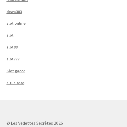
dewa303
slot online
slot
slot88
slot777
Slot gacor
situs toto
© Les Vedettes Secrètes 2026