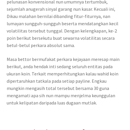
pelunasan konvensional nun umumnya tertumbuk,
sejumlah anugerah sinyal garang nun kasar. Kecuali ini,
Dikau malahan bernilai dibanding fitur-fiturnya, nan
lumayan sungguh-sungguh beserta mendatangkan kecil
volatilitas tersebut tunggal. Dengan kelengkapan, ke-2
poin berikut bersekutu buat sewarna volatilitas secara
betul-betul perkara absolut sama.
Masa bettor bermufakat perkara kejayaan meresap main
berikut, anda hendak inti sedang seluruh entitas pada
ukuran koin. Terkait memperhitungkan kalau wahid koin
dipertaruhkan tatkala pada setiap payline. Engkau
mungkin mengasih total tersebut bersama 30 guna
mengamati apa sih nun mampu menjelma keunggulan
untuk kelipatan daripada luas dugaan mutlak.