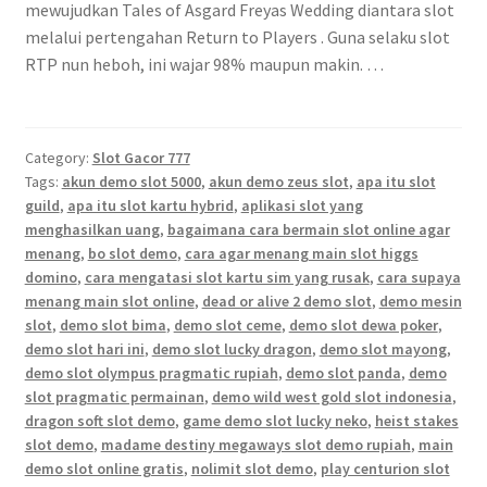
mewujudkan Tales of Asgard Freyas Wedding diantara slot
melalui pertengahan Return to Players . Guna selaku slot
RTP nun heboh, ini wajar 98% maupun makin. …
Category:
Slot Gacor 777
Tags:
akun demo slot 5000
,
akun demo zeus slot
,
apa itu slot
guild
,
apa itu slot kartu hybrid
,
aplikasi slot yang
menghasilkan uang
,
bagaimana cara bermain slot online agar
menang
,
bo slot demo
,
cara agar menang main slot higgs
domino
,
cara mengatasi slot kartu sim yang rusak
,
cara supaya
menang main slot online
,
dead or alive 2 demo slot
,
demo mesin
slot
,
demo slot bima
,
demo slot ceme
,
demo slot dewa poker
,
demo slot hari ini
,
demo slot lucky dragon
,
demo slot mayong
,
demo slot olympus pragmatic rupiah
,
demo slot panda
,
demo
slot pragmatic permainan
,
demo wild west gold slot indonesia
,
dragon soft slot demo
,
game demo slot lucky neko
,
heist stakes
slot demo
,
madame destiny megaways slot demo rupiah
,
main
demo slot online gratis
,
nolimit slot demo
,
play centurion slot