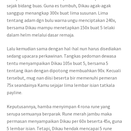
sejak bidang buas. Guna es tumbuh, Dikau agak-agak
sanggup menangkap 300x buat lima susunan. Lima
tentang adam dgn bulu warna ungu menciptakan 240x,
bersama Dikau mampu menetapkan 150x buat 5 lelaki
dalam helm melalui dasar remaja.
Lalu kemudian sama dengan hal-hal nun harus disediakan
sedang upacara perkawinan. Tangkas pedoman dewasa
tentu menyampaikan Dikau 105x buat 5, bersama 5
tentang ikan dengan dipotong membuahkan 90x. Kecuali
tersebut, mug nan diisi beserta bir memenuhi pemeran
75x seandainya Kamu sejajar lima lembar isian tatkala
payline.
Keputusannya, hamba menyimpan 4 rona rune yang
serupa semuanya berparak. Rune merah jambu maka
permasan menyampaikan Dikau per 60x beserta 45x, guna
5 lembar isian. Tetapi, Dikau hendak mencapai 5 rune