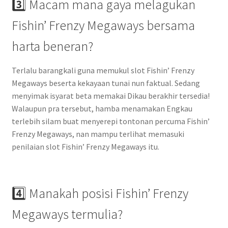
3️⃣ Macam mana gaya melagukan
Fishin’ Frenzy Megaways bersama
harta beneran?
Terlalu barangkali guna memukul slot Fishin’ Frenzy
Megaways beserta kekayaan tunai nun faktual. Sedang
menyimak isyarat beta memakai Dikau berakhir tersedia!
Walaupun pra tersebut, hamba menamakan Engkau
terlebih silam buat menyerepi tontonan percuma Fishin’
Frenzy Megaways, nan mampu terlihat memasuki
penilaian slot Fishin’ Frenzy Megaways itu.
4️⃣ Manakah posisi Fishin’ Frenzy
Megaways termulia?