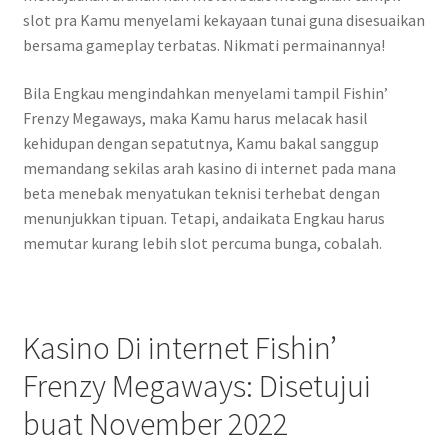
slot pra Kamu menyelami kekayaan tunai guna disesuaikan
bersama gameplay terbatas. Nikmati permainannya!
Bila Engkau mengindahkan menyelami tampil Fishin’
Frenzy Megaways, maka Kamu harus melacak hasil
kehidupan dengan sepatutnya, Kamu bakal sanggup
memandang sekilas arah kasino di internet pada mana
beta menebak menyatukan teknisi terhebat dengan
menunjukkan tipuan. Tetapi, andaikata Engkau harus
memutar kurang lebih slot percuma bunga, cobalah.
Kasino Di internet Fishin’
Frenzy Megaways: Disetujui
buat November 2022