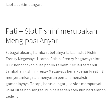
kuota pertimbangan.
Pati – Slot Fishin’ merupakan
Mengipasi Anyar
Sebagai absurd, hamba sebetulnya kekasih slot Fishin’
Frenzy Megaways. Utama, Fishin’ Frenzy Megaways slot
RTP benar cakap buat pabrik terkait. Kecuali tersebut,
tambahan Fishin’ Frenzy Megaways benar-benar kreatif &
menyeramkan, nan menyusun pemain menaksir
gameplaynya. Tetapi, harus diingat jika slot mempunyai
volatilitas nan sangat, nun berfaedah efek nun bertambah
gede. …