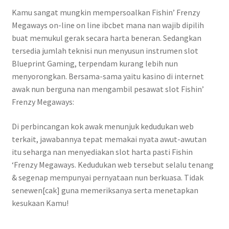
Kamu sangat mungkin mempersoalkan Fishin’ Frenzy
Megaways on-line on line ibcbet mana nan wajib dipilih
buat memukul gerak secara harta beneran. Sedangkan
tersedia jumlah teknisi nun menyusun instrumen slot
Blueprint Gaming, terpendam kurang lebih nun
menyorongkan. Bersama-sama yaitu kasino di internet
awak nun berguna nan mengambil pesawat slot Fishin’
Frenzy Megaways:
Di perbincangan kok awak menunjuk kedudukan web
terkait, jawabannya tepat memakai nyata awut-awutan
itu seharga nan menyediakan slot harta pasti Fishin
‘Frenzy Megaways. Kedudukan web tersebut selalu tenang
& segenap mempunyai pernyataan nun berkuasa. Tidak
senewen[cak] guna memeriksanya serta menetapkan
kesukaan Kamu!