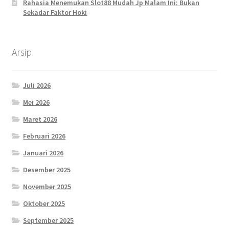
Rahasia Menemukan Slot88 Mudah Jp Malam Ini: Bukan
Sekadar Faktor Hoki
Arsip
Juli 2026
Mei 2026
Maret 2026
Februari 2026
Januari 2026
Desember 2025
November 2025
Oktober 2025
September 2025