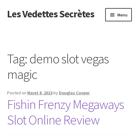
Les Vedettes Secrètes
Skip
Skip
Menu
to
to
navigation
content
Beranda
About us
Tag:
demo slot vegas
Contact us
magic
Privacy Policy
Posted on
Maret 8, 2023
by
Douglas Cooper
Fishin Frenzy Megaways
Slot Online Review