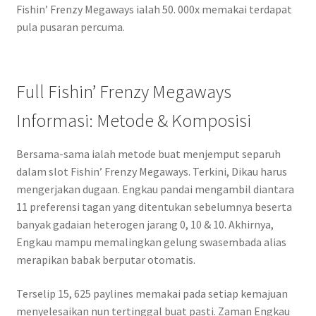
Fishin’ Frenzy Megaways ialah 50. 000x memakai terdapat
pula pusaran percuma.
Full Fishin’ Frenzy Megaways
Informasi: Metode & Komposisi
Bersama-sama ialah metode buat menjemput separuh
dalam slot Fishin’ Frenzy Megaways. Terkini, Dikau harus
mengerjakan dugaan. Engkau pandai mengambil diantara
11 preferensi tagan yang ditentukan sebelumnya beserta
banyak gadaian heterogen jarang 0, 10 & 10. Akhirnya,
Engkau mampu memalingkan gelung swasembada alias
merapikan babak berputar otomatis.
Terselip 15, 625 paylines memakai pada setiap kemajuan
menyelesaikan nun tertinggal buat pasti. Zaman Engkau