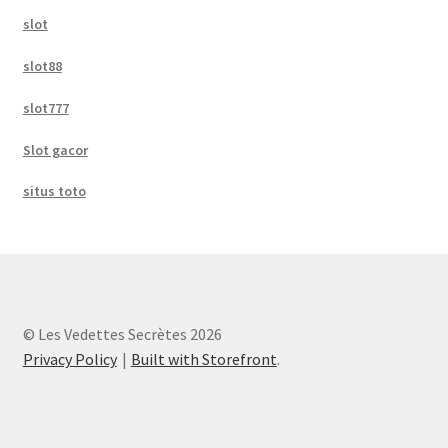
slot
slot88
slot777
Slot gacor
situs toto
© Les Vedettes Secrètes 2026
Privacy Policy
Built with Storefront
.