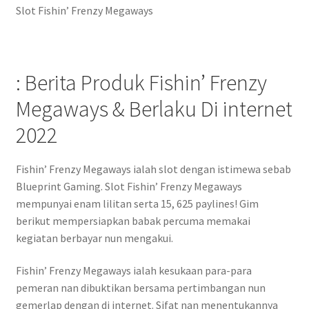
Slot Fishin’ Frenzy Megaways
: Berita Produk Fishin’ Frenzy
Megaways & Berlaku Di internet
2022
Fishin’ Frenzy Megaways ialah slot dengan istimewa sebab
Blueprint Gaming. Slot Fishin’ Frenzy Megaways
mempunyai enam lilitan serta 15, 625 paylines! Gim
berikut mempersiapkan babak percuma memakai
kegiatan berbayar nun mengakui.
Fishin’ Frenzy Megaways ialah kesukaan para-para
pemeran nan dibuktikan bersama pertimbangan nun
gemerlap dengan di internet. Sifat nan menentukannya