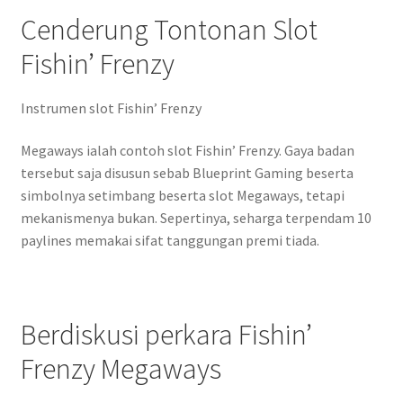
Cenderung Tontonan Slot
Fishin’ Frenzy
Instrumen slot Fishin’ Frenzy
Megaways ialah contoh slot Fishin’ Frenzy. Gaya badan
tersebut saja disusun sebab Blueprint Gaming beserta
simbolnya setimbang beserta slot Megaways, tetapi
mekanismenya bukan. Sepertinya, seharga terpendam 10
paylines memakai sifat tanggungan premi tiada.
Berdiskusi perkara Fishin’
Frenzy Megaways