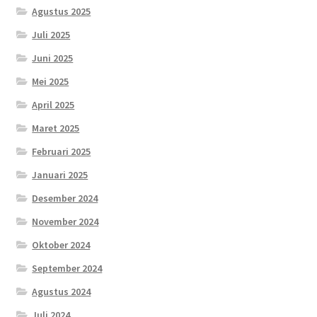
Agustus 2025
Juli 2025
Juni 2025
Mei 2025
April 2025
Maret 2025
Februari 2025
Januari 2025
Desember 2024
November 2024
Oktober 2024
September 2024
Agustus 2024
Juli 2024