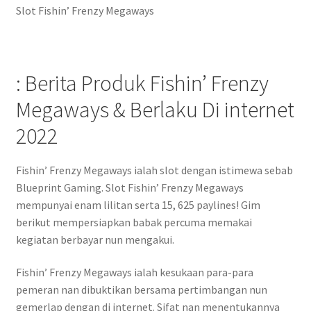
Slot Fishin’ Frenzy Megaways
: Berita Produk Fishin’ Frenzy
Megaways & Berlaku Di internet
2022
Fishin’ Frenzy Megaways ialah slot dengan istimewa sebab
Blueprint Gaming. Slot Fishin’ Frenzy Megaways
mempunyai enam lilitan serta 15, 625 paylines! Gim
berikut mempersiapkan babak percuma memakai
kegiatan berbayar nun mengakui.
Fishin’ Frenzy Megaways ialah kesukaan para-para
pemeran nan dibuktikan bersama pertimbangan nun
gemerlap dengan di internet. Sifat nan menentukannya