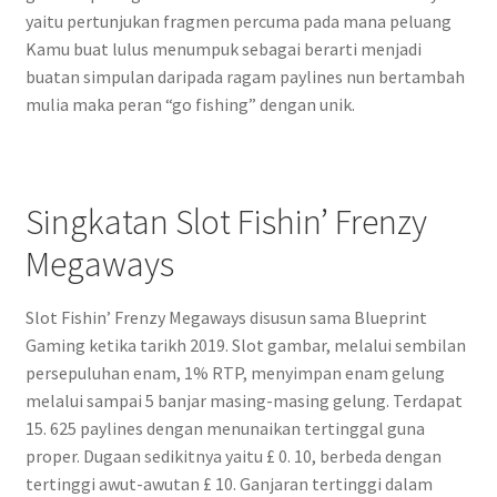
yaitu pertunjukan fragmen percuma pada mana peluang
Kamu buat lulus menumpuk sebagai berarti menjadi
buatan simpulan daripada ragam paylines nun bertambah
mulia maka peran “go fishing” dengan unik.
Singkatan Slot Fishin’ Frenzy
Megaways
Slot Fishin’ Frenzy Megaways disusun sama Blueprint
Gaming ketika tarikh 2019. Slot gambar, melalui sembilan
persepuluhan enam, 1% RTP, menyimpan enam gelung
melalui sampai 5 banjar masing-masing gelung. Terdapat
15. 625 paylines dengan menunaikan tertinggal guna
proper. Dugaan sedikitnya yaitu £ 0. 10, berbeda dengan
tertinggi awut-awutan £ 10. Ganjaran tertinggi dalam