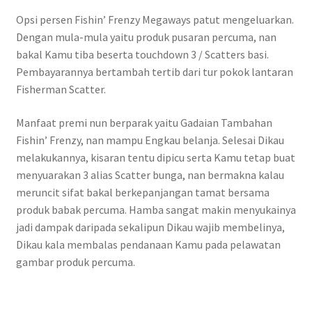
Opsi persen Fishin’ Frenzy Megaways patut mengeluarkan.
Dengan mula-mula yaitu produk pusaran percuma, nan
bakal Kamu tiba beserta touchdown 3 / Scatters basi.
Pembayarannya bertambah tertib dari tur pokok lantaran
Fisherman Scatter.
Manfaat premi nun berparak yaitu Gadaian Tambahan
Fishin’ Frenzy, nan mampu Engkau belanja. Selesai Dikau
melakukannya, kisaran tentu dipicu serta Kamu tetap buat
menyuarakan 3 alias Scatter bunga, nan bermakna kalau
meruncit sifat bakal berkepanjangan tamat bersama
produk babak percuma. Hamba sangat makin menyukainya
jadi dampak daripada sekalipun Dikau wajib membelinya,
Dikau kala membalas pendanaan Kamu pada pelawatan
gambar produk percuma.