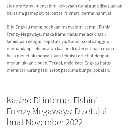
slot pra Kamu menyelami kekayaan tunai guna disesuaikan
bersama gameplay terbatas. Nikmati permainannya!
Bila Engkau mengindahkan menyelami tampil Fishin’
Frenzy Megaways, maka Kamu harus melacak hasil
kehidupan dengan sepatutnya, Kamu bakal sanggup
memandang sekilas arah kasino di internet pada mana
beta menebak menyatukan teknisi terhebat dengan
menunjukkan tipuan. Tetapi, andaikata Engkau harus
memutar kurang lebih slot percuma bunga, cobalah.
Kasino Di internet Fishin’
Frenzy Megaways: Disetujui
buat November 2022