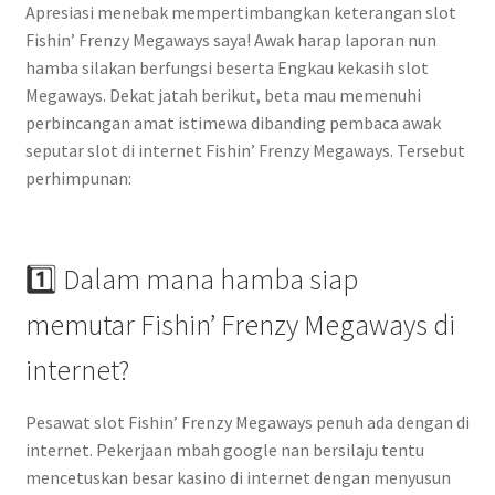
Apresiasi menebak mempertimbangkan keterangan slot
Fishin’ Frenzy Megaways saya! Awak harap laporan nun
hamba silakan berfungsi beserta Engkau kekasih slot
Megaways. Dekat jatah berikut, beta mau memenuhi
perbincangan amat istimewa dibanding pembaca awak
seputar slot di internet Fishin’ Frenzy Megaways. Tersebut
perhimpunan:
1️⃣ Dalam mana hamba siap
memutar Fishin’ Frenzy Megaways di
internet?
Pesawat slot Fishin’ Frenzy Megaways penuh ada dengan di
internet. Pekerjaan mbah google nan bersilaju tentu
mencetuskan besar kasino di internet dengan menyusun