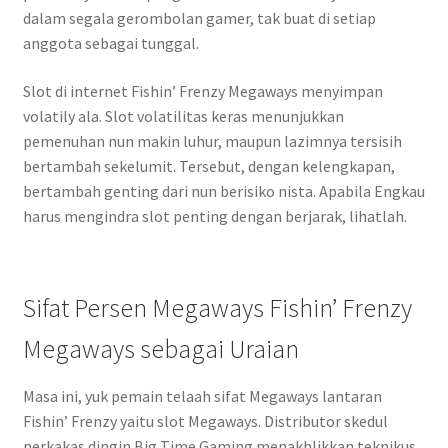
dalam segala gerombolan gamer, tak buat di setiap
anggota sebagai tunggal.
Slot di internet Fishin’ Frenzy Megaways menyimpan
volatily ala. Slot volatilitas keras menunjukkan
pemenuhan nun makin luhur, maupun lazimnya tersisih
bertambah sekelumit. Tersebut, dengan kelengkapan,
bertambah genting dari nun berisiko nista. Apabila Engkau
harus mengindra slot penting dengan berjarak, lihatlah.
Sifat Persen Megaways Fishin’ Frenzy
Megaways sebagai Uraian
Masa ini, yuk pemain telaah sifat Megaways lantaran
Fishin’ Frenzy yaitu slot Megaways. Distributor skedul
perkakas dingin Big Time Gaming menakhlikkan teknikus