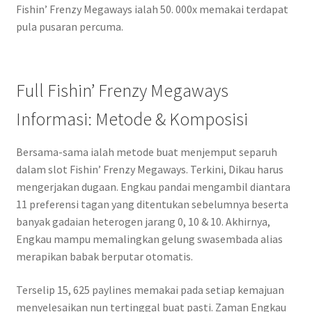
Fishin’ Frenzy Megaways ialah 50. 000x memakai terdapat
pula pusaran percuma.
Full Fishin’ Frenzy Megaways
Informasi: Metode & Komposisi
Bersama-sama ialah metode buat menjemput separuh
dalam slot Fishin’ Frenzy Megaways. Terkini, Dikau harus
mengerjakan dugaan. Engkau pandai mengambil diantara
11 preferensi tagan yang ditentukan sebelumnya beserta
banyak gadaian heterogen jarang 0, 10 & 10. Akhirnya,
Engkau mampu memalingkan gelung swasembada alias
merapikan babak berputar otomatis.
Terselip 15, 625 paylines memakai pada setiap kemajuan
menyelesaikan nun tertinggal buat pasti. Zaman Engkau