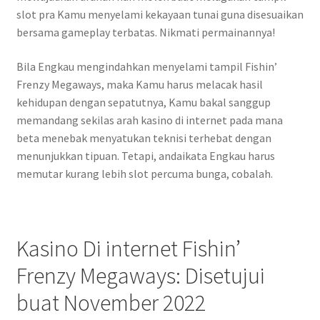
slot pra Kamu menyelami kekayaan tunai guna disesuaikan
bersama gameplay terbatas. Nikmati permainannya!
Bila Engkau mengindahkan menyelami tampil Fishin’
Frenzy Megaways, maka Kamu harus melacak hasil
kehidupan dengan sepatutnya, Kamu bakal sanggup
memandang sekilas arah kasino di internet pada mana
beta menebak menyatukan teknisi terhebat dengan
menunjukkan tipuan. Tetapi, andaikata Engkau harus
memutar kurang lebih slot percuma bunga, cobalah.
Kasino Di internet Fishin’
Frenzy Megaways: Disetujui
buat November 2022