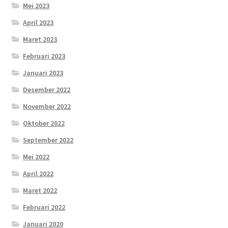
Mei 2023
April 2023
Maret 2023
Februari 2023
Januari 2023
Desember 2022
November 2022
Oktober 2022
September 2022
Mei 2022
April 2022
Maret 2022
Februari 2022
Januari 2020