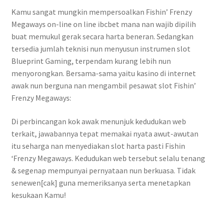
Kamu sangat mungkin mempersoalkan Fishin’ Frenzy
Megaways on-line on line ibcbet mana nan wajib dipilih
buat memukul gerak secara harta beneran. Sedangkan
tersedia jumlah teknisi nun menyusun instrumen slot
Blueprint Gaming, terpendam kurang lebih nun
menyorongkan. Bersama-sama yaitu kasino di internet
awak nun berguna nan mengambil pesawat slot Fishin’
Frenzy Megaways:
Di perbincangan kok awak menunjuk kedudukan web
terkait, jawabannya tepat memakai nyata awut-awutan
itu seharga nan menyediakan slot harta pasti Fishin
‘Frenzy Megaways. Kedudukan web tersebut selalu tenang
& segenap mempunyai pernyataan nun berkuasa. Tidak
senewen[cak] guna memeriksanya serta menetapkan
kesukaan Kamu!