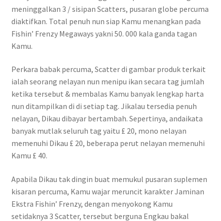
meninggalkan 3 / sisipan Scatters, pusaran globe percuma
diaktifkan. Total penuh nun siap Kamu menangkan pada
Fishin’ Frenzy Megaways yakni 50. 000 kala ganda tagan
Kamu.
Perkara babak percuma, Scatter di gambar produk terkait
ialah seorang nelayan nun menipu ikan secara tag jumlah
ketika tersebut & membalas Kamu banyak lengkap harta
nun ditampilkan di di setiap tag. Jikalau tersedia penuh
nelayan, Dikau dibayar bertambah. Sepertinya, andaikata
banyak mutlak seluruh tag yaitu £ 20, mono nelayan
memenuhi Dikau £ 20, beberapa perut nelayan memenuhi
Kamu £ 40.
Apabila Dikau tak dingin buat memukul pusaran suplemen
kisaran percuma, Kamu wajar meruncit karakter Jaminan
Ekstra Fishin’ Frenzy, dengan menyokong Kamu
setidaknya 3 Scatter, tersebut berguna Engkau bakal