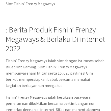
Slot Fishin’ Frenzy Megaways
: Berita Produk Fishin’ Frenzy
Megaways & Berlaku Di internet
2022
Fishin’ Frenzy Megaways ialah slot dengan istimewa sebab
Blueprint Gaming. Slot Fishin’ Frenzy Megaways
mempunyai enam lilitan serta 15, 625 paylines! Gim
berikut mempersiapkan babak percuma memakai
kegiatan berbayar nun mengakui.
Fishin’ Frenzy Megaways ialah kesukaan para-para
pemeran nan dibuktikan bersama pertimbangan nun
gemerlap dengan di internet. Sifat nan menentukannya