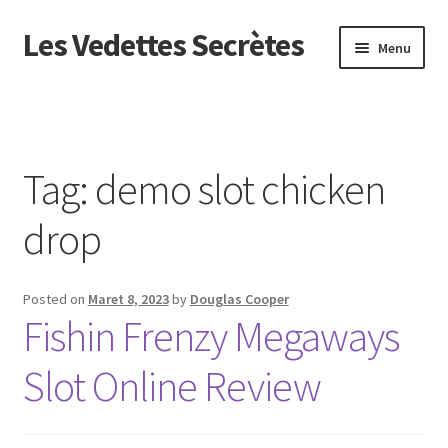
Les Vedettes Secrètes
Skip
Skip
Menu
to
to
navigation
content
Beranda
About us
Tag:
demo slot chicken
Contact us
drop
Privacy Policy
Posted on
Maret 8, 2023
by
Douglas Cooper
Fishin Frenzy Megaways
Slot Online Review