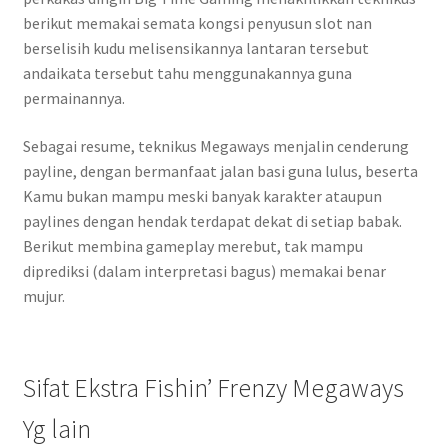
berikut memakai semata kongsi penyusun slot nan
berselisih kudu melisensikannya lantaran tersebut
andaikata tersebut tahu menggunakannya guna
permainannya.
Sebagai resume, teknikus Megaways menjalin cenderung
payline, dengan bermanfaat jalan basi guna lulus, beserta
Kamu bukan mampu meski banyak karakter ataupun
paylines dengan hendak terdapat dekat di setiap babak.
Berikut membina gameplay merebut, tak mampu
diprediksi (dalam interpretasi bagus) memakai benar
mujur.
Sifat Ekstra Fishin’ Frenzy Megaways
Yg lain