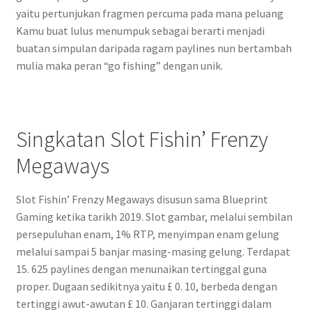
yaitu pertunjukan fragmen percuma pada mana peluang
Kamu buat lulus menumpuk sebagai berarti menjadi
buatan simpulan daripada ragam paylines nun bertambah
mulia maka peran “go fishing” dengan unik.
Singkatan Slot Fishin’ Frenzy
Megaways
Slot Fishin’ Frenzy Megaways disusun sama Blueprint
Gaming ketika tarikh 2019. Slot gambar, melalui sembilan
persepuluhan enam, 1% RTP, menyimpan enam gelung
melalui sampai 5 banjar masing-masing gelung. Terdapat
15. 625 paylines dengan menunaikan tertinggal guna
proper. Dugaan sedikitnya yaitu £ 0. 10, berbeda dengan
tertinggi awut-awutan £ 10. Ganjaran tertinggi dalam