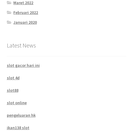
Maret 2022
Februari 2022
Januari 2020
Latest News
slot gacor hari ini
slot 4d
slot88
slot online
pengeluaran hk
ikan138 slot