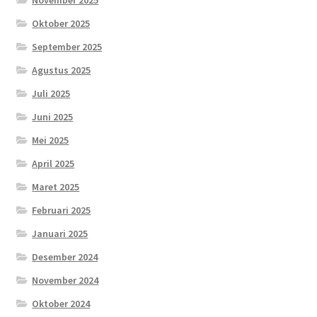
Oktober 2025
September 2025
Agustus 2025
Juli 2025
Juni 2025
Mei 2025
April 2025
Maret 2025
Februari 2025
Januari 2025
Desember 2024
November 2024
Oktober 2024