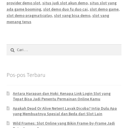
provider demo slot
,
situs judi slot akun demo
,
situs slot yang
ada game booming
,
slot demo duo fu duo cai
,
slot demo game
,
slot demo pragmaticplay
,
slot yang bisa demo
,
slot yang
menang terus
Cari
untuk:
Pos-pos Terbaru
Antara Harapan dan Hoki: Kenapa Link Login Slot yang
Tepat Bisa Jadi Penentu Permainan Online Kamu
Apakah Dead Or Alive Netent Layak Dicoba? Intip Dulu Apa
yang Membuatnya Spesial dan Beda dari Slot Lain
Wild Frames: Slot Online yang Bikin Frame-by-Frame Jadi