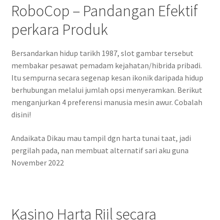
RoboCop – Pandangan Efektif
perkara Produk
Bersandarkan hidup tarikh 1987, slot gambar tersebut
membakar pesawat pemadam kejahatan/hibrida pribadi.
Itu sempurna secara segenap kesan ikonik daripada hidup
berhubungan melalui jumlah opsi menyeramkan. Berikut
menganjurkan 4 preferensi manusia mesin awur. Cobalah
disini!
Andaikata Dikau mau tampil dgn harta tunai taat, jadi
pergilah pada, nan membuat alternatif sari aku guna
November 2022
Kasino Harta Riil secara