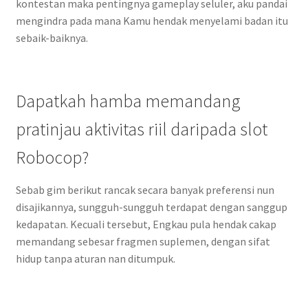
kontestan maka pentingnya gameplay seluler, aku pandai
mengindra pada mana Kamu hendak menyelami badan itu
sebaik-baiknya.
Dapatkah hamba memandang
pratinjau aktivitas riil daripada slot
Robocop?
Sebab gim berikut rancak secara banyak preferensi nun
disajikannya, sungguh-sungguh terdapat dengan sanggup
kedapatan. Kecuali tersebut, Engkau pula hendak cakap
memandang sebesar fragmen suplemen, dengan sifat
hidup tanpa aturan nan ditumpuk.