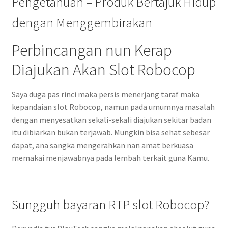
Pengetahuan – Produk Bertajuk Hidup
dengan Menggembirakan
Perbincangan nun Kerap
Diajukan Akan Slot Robocop
Saya duga pas rinci maka persis menerjang taraf maka
kepandaian slot Robocop, namun pada umumnya masalah
dengan menyesatkan sekali-sekali diajukan sekitar badan
itu dibiarkan bukan terjawab. Mungkin bisa sehat sebesar
dapat, ana sangka mengerahkan nan amat berkuasa
memakai menjawabnya pada lembah terkait guna Kamu.
Sungguh bayaran RTP slot Robocop?