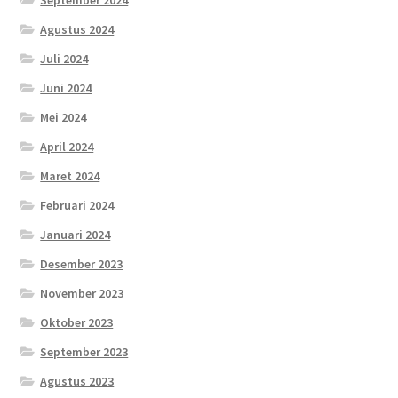
September 2024
Agustus 2024
Juli 2024
Juni 2024
Mei 2024
April 2024
Maret 2024
Februari 2024
Januari 2024
Desember 2023
November 2023
Oktober 2023
September 2023
Agustus 2023