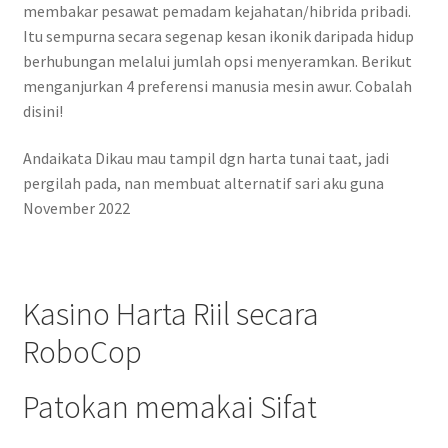
membakar pesawat pemadam kejahatan/hibrida pribadi.
Itu sempurna secara segenap kesan ikonik daripada hidup
berhubungan melalui jumlah opsi menyeramkan. Berikut
menganjurkan 4 preferensi manusia mesin awur. Cobalah
disini!
Andaikata Dikau mau tampil dgn harta tunai taat, jadi
pergilah pada, nan membuat alternatif sari aku guna
November 2022
Kasino Harta Riil secara
RoboCop
Patokan memakai Sifat