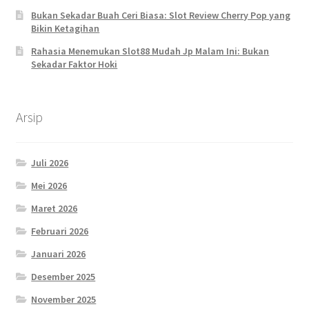
Bukan Sekadar Buah Ceri Biasa: Slot Review Cherry Pop yang
Bikin Ketagihan
Rahasia Menemukan Slot88 Mudah Jp Malam Ini: Bukan
Sekadar Faktor Hoki
Arsip
Juli 2026
Mei 2026
Maret 2026
Februari 2026
Januari 2026
Desember 2025
November 2025