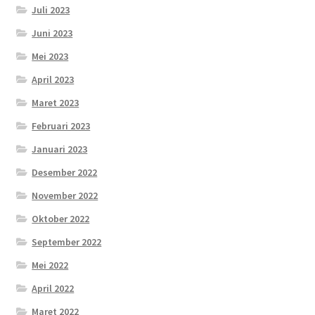
Juli 2023
Juni 2023
Mei 2023
April 2023
Maret 2023
Februari 2023
Januari 2023
Desember 2022
November 2022
Oktober 2022
September 2022
Mei 2022
April 2022
Maret 2022