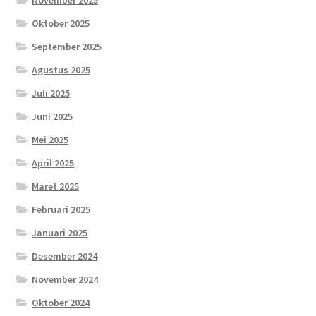
Oktober 2025
September 2025
Agustus 2025
Juli 2025
Juni 2025
Mei 2025
April 2025
Maret 2025
Februari 2025
Januari 2025
Desember 2024
November 2024
Oktober 2024