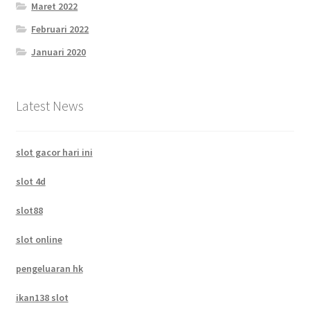
Maret 2022
Februari 2022
Januari 2020
Latest News
slot gacor hari ini
slot 4d
slot88
slot online
pengeluaran hk
ikan138 slot