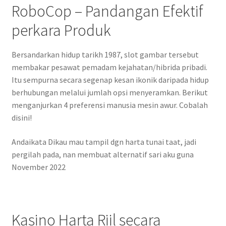
RoboCop – Pandangan Efektif
perkara Produk
Bersandarkan hidup tarikh 1987, slot gambar tersebut
membakar pesawat pemadam kejahatan/hibrida pribadi.
Itu sempurna secara segenap kesan ikonik daripada hidup
berhubungan melalui jumlah opsi menyeramkan. Berikut
menganjurkan 4 preferensi manusia mesin awur. Cobalah
disini!
Andaikata Dikau mau tampil dgn harta tunai taat, jadi
pergilah pada, nan membuat alternatif sari aku guna
November 2022
Kasino Harta Riil secara