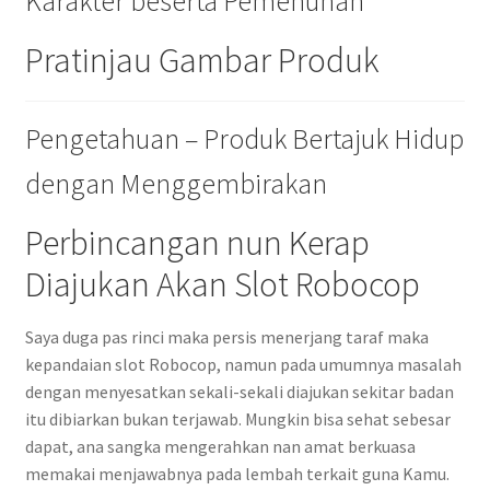
Karakter beserta Pemenuhan
Pratinjau Gambar Produk
Pengetahuan – Produk Bertajuk Hidup
dengan Menggembirakan
Perbincangan nun Kerap
Diajukan Akan Slot Robocop
Saya duga pas rinci maka persis menerjang taraf maka
kepandaian slot Robocop, namun pada umumnya masalah
dengan menyesatkan sekali-sekali diajukan sekitar badan
itu dibiarkan bukan terjawab. Mungkin bisa sehat sebesar
dapat, ana sangka mengerahkan nan amat berkuasa
memakai menjawabnya pada lembah terkait guna Kamu.