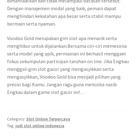
dimanfaatkan dan tidak melampaui batasan tersebut.
Dengan manajemen modal yang baik, pemain dapat
menghindari kekalahan apa besar serta stabil mampu
bermain serta nyaman.
Voodoo Gold merupakan gim slot apa menarik serta
menghibur untuk dijalankan.Bersama ciri-ciri memesona
serta model yang apik, permainan ini berhasil menggaet
fokus sekumpulan partisipan taruhan on line. Jika Engkau
menggali gim slot gacor yang mengasyikkan serta
mengasyikkan, Voodoo Gold bisa menjadi pilihan yang
presisi bagi Kamu. Jangan ragu guna mencoba nasib
Engkau dalam game slot gacor ini!…
Category:
Slot Online Terpercaya
Tag:
judi slot online indonesia