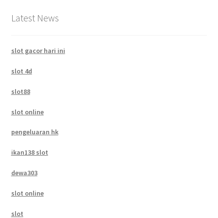
Latest News
slot gacor hari ini
slot 4d
slot88
slot online
pengeluaran hk
ikan138 slot
dewa303
slot online
slot