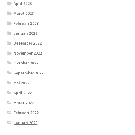
April 2023
Maret 2023
Februari 2023
Januari 2023
Desember 2022
November 2022
Oktober 2022
September 2022
Mei 2022
April 2022
Maret 2022
Februari 2022
Januari 2020