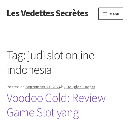
Les Vedettes Secrètes
Skip
Skip
Menu
to
to
navigation
content
Beranda
About us
Tag:
judi slot online
Contact us
indonesia
Privacy Policy
Posted on
September 21, 2024
by
Douglas Cooper
Voodoo Gold: Review
Game Slot yang