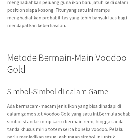
menghadiahkan peluang guna ikon baru jatuh ke di dalam
position siapa kosong. Fitur yang satu ini mampu
menghadiahkan probabilitas yang lebih banyak luas bagi
mendapatkan keberhasilan.
Metode Bermain-Main Voodoo
Gold
Simbol-Simbol di dalam Game
Ada bermacam-macam jenis ikon yang bisa dihadapi di
dalam game slot Voodoo Gold yang satu ini.Bermula sebab
simbol standar mirip kartu bermain remi, hingga tanda-
tanda khusus mirip totem serta boneka voodoo. Pelaku
perlu menjadikan sesuai gabungan simbol ini untuk