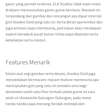
gacor yang pernah terkenal, ELK Studios tidak main-main
di dalam memunculkan game-game bermutu. Masalah ini
terpandang dari gambar dan rancangan apa dijual internal
gim Voodoo Gold yang satu ini. Serta detail apa lembut dan
juga animasi siapa memesona, partisipan akan mendapati
seperti berada di pusat hutan rimba siapa dipenuhi serta
kehebatan serta misteri.
Features Menarik
Selain asal segi gambar serta desain, Voodoo Gold juga
menyediakan bermacam-macam feature memesona apa
menciptakan gim yang satu ini semakin seru bagi
dimainkan.salah satu fitur terbaik sebab game ini satu
ialah ciri Avalanche Gulungan-Gulungan, pada mana
tanda-tanda siapa menang hendak meledak dan