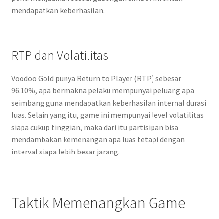
mendapatkan keberhasilan.
RTP dan Volatilitas
Voodoo Gold punya Return to Player (RTP) sebesar
96.10%, apa bermakna pelaku mempunyai peluang apa
seimbang guna mendapatkan keberhasilan internal durasi
luas. Selain yang itu, game ini mempunyai level volatilitas
siapa cukup tinggian, maka dari itu partisipan bisa
mendambakan kemenangan apa luas tetapi dengan
interval siapa lebih besar jarang.
Taktik Memenangkan Game