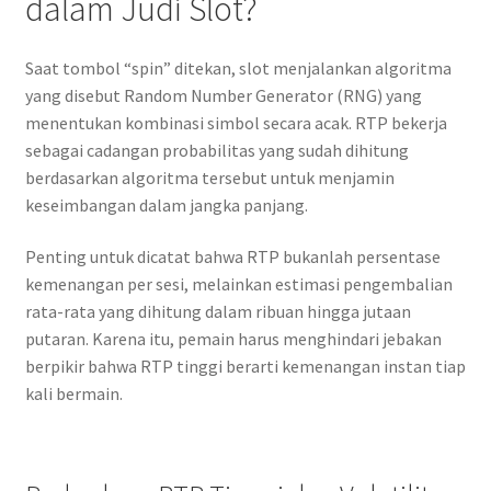
dalam Judi Slot?
Saat tombol “spin” ditekan, slot menjalankan algoritma
yang disebut Random Number Generator (RNG) yang
menentukan kombinasi simbol secara acak. RTP bekerja
sebagai cadangan probabilitas yang sudah dihitung
berdasarkan algoritma tersebut untuk menjamin
keseimbangan dalam jangka panjang.
Penting untuk dicatat bahwa RTP bukanlah persentase
kemenangan per sesi, melainkan estimasi pengembalian
rata-rata yang dihitung dalam ribuan hingga jutaan
putaran. Karena itu, pemain harus menghindari jebakan
berpikir bahwa RTP tinggi berarti kemenangan instan tiap
kali bermain.