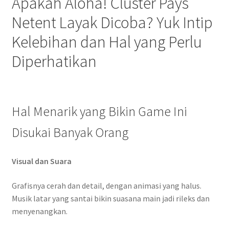
Apakah Aloha! Cluster Pays
Netent Layak Dicoba? Yuk Intip
Kelebihan dan Hal yang Perlu
Diperhatikan
Hal Menarik yang Bikin Game Ini
Disukai Banyak Orang
Visual dan Suara
Grafisnya cerah dan detail, dengan animasi yang halus.
Musik latar yang santai bikin suasana main jadi rileks dan
menyenangkan.