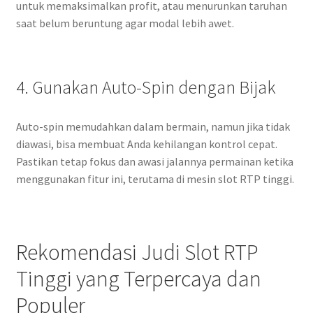
untuk memaksimalkan profit, atau menurunkan taruhan
saat belum beruntung agar modal lebih awet.
4. Gunakan Auto-Spin dengan Bijak
Auto-spin memudahkan dalam bermain, namun jika tidak
diawasi, bisa membuat Anda kehilangan kontrol cepat.
Pastikan tetap fokus dan awasi jalannya permainan ketika
menggunakan fitur ini, terutama di mesin slot RTP tinggi.
Rekomendasi Judi Slot RTP
Tinggi yang Terpercaya dan
Populer