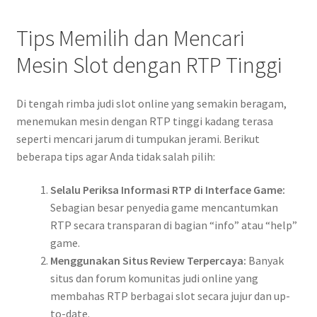
Tips Memilih dan Mencari
Mesin Slot dengan RTP Tinggi
Di tengah rimba judi slot online yang semakin beragam,
menemukan mesin dengan RTP tinggi kadang terasa
seperti mencari jarum di tumpukan jerami. Berikut
beberapa tips agar Anda tidak salah pilih:
Selalu Periksa Informasi RTP di Interface Game:
Sebagian besar penyedia game mencantumkan
RTP secara transparan di bagian “info” atau “help”
game.
Menggunakan Situs Review Terpercaya:
Banyak
situs dan forum komunitas judi online yang
membahas RTP berbagai slot secara jujur dan up-
to-date.