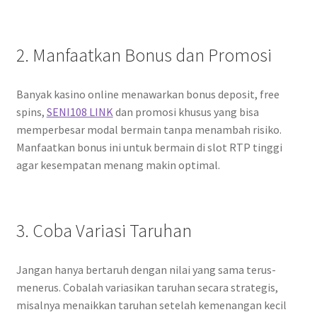
2. Manfaatkan Bonus dan Promosi
Banyak kasino online menawarkan bonus deposit, free
spins,
SENI108 LINK
dan promosi khusus yang bisa
memperbesar modal bermain tanpa menambah risiko.
Manfaatkan bonus ini untuk bermain di slot RTP tinggi
agar kesempatan menang makin optimal.
3. Coba Variasi Taruhan
Jangan hanya bertaruh dengan nilai yang sama terus-
menerus. Cobalah variasikan taruhan secara strategis,
misalnya menaikkan taruhan setelah kemenangan kecil