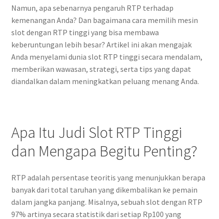
Namun, apa sebenarnya pengaruh RTP terhadap
kemenangan Anda? Dan bagaimana cara memilih mesin
slot dengan RTP tinggi yang bisa membawa
keberuntungan lebih besar? Artikel ini akan mengajak
Anda menyelami dunia slot RTP tinggi secara mendalam,
memberikan wawasan, strategi, serta tips yang dapat
diandalkan dalam meningkatkan peluang menang Anda.
Apa Itu Judi Slot RTP Tinggi
dan Mengapa Begitu Penting?
RTP adalah persentase teoritis yang menunjukkan berapa
banyak dari total taruhan yang dikembalikan ke pemain
dalam jangka panjang. Misalnya, sebuah slot dengan RTP
97% artinya secara statistik dari setiap Rp100 yang