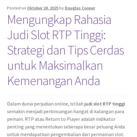
Posted on
Oktober 28, 2025
by
Douglas Cooper
Mengungkap Rahasia
Judi Slot RTP Tinggi:
Strategi dan Tips Cerdas
untuk Maksimalkan
Kemenangan Anda
Dalam dunia perjudian online, istilah
judi slot RTP tinggi
semakin menjadi perbincangan hangat di kalangan para
pemain. RTP atau Return to Player adalah indikator
penting yang menentukan seberapa besar peluang Anda
untuk mendapatkan pengembalian dari permainan slot.