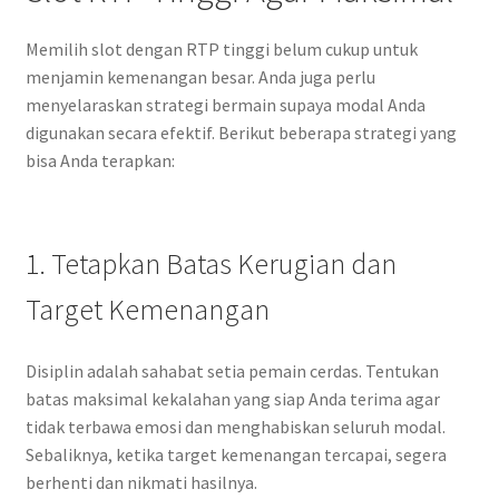
Memilih slot dengan RTP tinggi belum cukup untuk
menjamin kemenangan besar. Anda juga perlu
menyelaraskan strategi bermain supaya modal Anda
digunakan secara efektif. Berikut beberapa strategi yang
bisa Anda terapkan:
1. Tetapkan Batas Kerugian dan
Target Kemenangan
Disiplin adalah sahabat setia pemain cerdas. Tentukan
batas maksimal kekalahan yang siap Anda terima agar
tidak terbawa emosi dan menghabiskan seluruh modal.
Sebaliknya, ketika target kemenangan tercapai, segera
berhenti dan nikmati hasilnya.