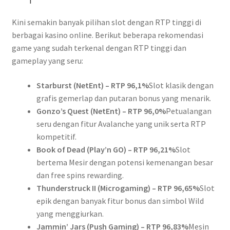
Kini semakin banyak pilihan slot dengan RTP tinggi di
berbagai kasino online. Berikut beberapa rekomendasi
game yang sudah terkenal dengan RTP tinggi dan
gameplay yang seru:
Starburst (NetEnt) – RTP 96,1%
Slot klasik dengan
grafis gemerlap dan putaran bonus yang menarik.
Gonzo’s Quest (NetEnt) – RTP 96,0%
Petualangan
seru dengan fitur Avalanche yang unik serta RTP
kompetitif.
Book of Dead (Play’n GO) – RTP 96,21%
Slot
bertema Mesir dengan potensi kemenangan besar
dan free spins rewarding.
Thunderstruck II (Microgaming) – RTP 96,65%
Slot
epik dengan banyak fitur bonus dan simbol Wild
yang menggiurkan.
Jammin’ Jars (Push Gaming) – RTP 96,83%
Mesin