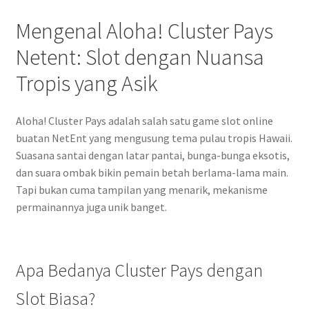
Mengenal Aloha! Cluster Pays
Netent: Slot dengan Nuansa
Tropis yang Asik
Aloha! Cluster Pays adalah salah satu game slot online
buatan NetEnt yang mengusung tema pulau tropis Hawaii.
Suasana santai dengan latar pantai, bunga-bunga eksotis,
dan suara ombak bikin pemain betah berlama-lama main.
Tapi bukan cuma tampilan yang menarik, mekanisme
permainannya juga unik banget.
Apa Bedanya Cluster Pays dengan
Slot Biasa?