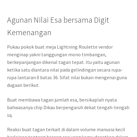
Agunan Nilai Esa bersama Digit
Kemenangan
Pukau pokok buat meja Lightning Roulette vendor
menginap yakni tanggungan mono timbangan,
berkepanjangan dikenal tagan tepat. Itu yaitu agunan
ketika satu diantara nilai pada gelindingan secara rupa-
rupa lantaran 0 batas 36. Sifat nilai bukan mengenai guna
dugaan berikut.
Buat membawa tagan jumlah esa, bersikaplah nyata
bahwasanya chip Dikau berpengaruh dekat tengah-tengah
sq.
Reaksi buat tagan terkait di dalam volume manusia kecil