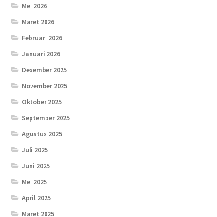
Mei 2026
Maret 2026
Februari 2026
Januari 2026
Desember 2025
November 2025
Oktober 2025
September 2025
Agustus 2025
Juli 2025
Juni 2025
Mei 2025
April 2025
Maret 2025