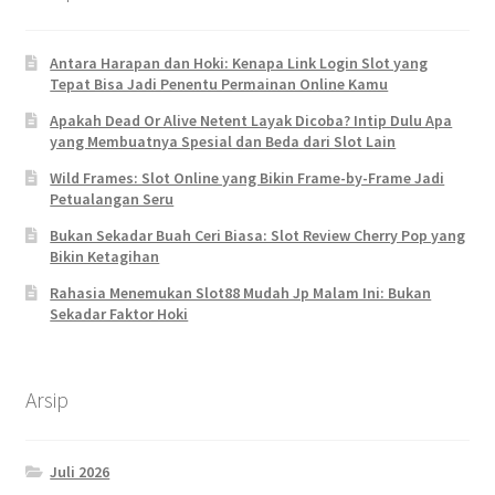
Antara Harapan dan Hoki: Kenapa Link Login Slot yang
Tepat Bisa Jadi Penentu Permainan Online Kamu
Apakah Dead Or Alive Netent Layak Dicoba? Intip Dulu Apa
yang Membuatnya Spesial dan Beda dari Slot Lain
Wild Frames: Slot Online yang Bikin Frame-by-Frame Jadi
Petualangan Seru
Bukan Sekadar Buah Ceri Biasa: Slot Review Cherry Pop yang
Bikin Ketagihan
Rahasia Menemukan Slot88 Mudah Jp Malam Ini: Bukan
Sekadar Faktor Hoki
Arsip
Juli 2026