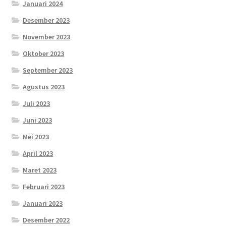
Januari 2024
Desember 2023
November 2023
Oktober 2023
September 2023
Agustus 2023
Juli 2023
Juni 2023
Mei 2023
April 2023
Maret 2023
Februari 2023
Januari 2023
Desember 2022