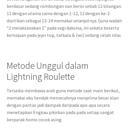
berdasar sedang rombongan nan berisi sebab 12 bilangan.
12 dengan utama sama dengan 1-12, 12 dengan ke-2
diartikan sebagai 13-24 memakai selanjutnya. Guna wadah
“2 melaksanakan 1” pada segi daksina, ini sekata beserta
kemajuan pada jejer top, tatkala & (wc) sedang celah nilai.
Metode Unggul dalam
Lightning Roulette
Tersedia membawa arah guna metode saat main berikut,
memakai aku hendak memecahnya menjelma besar klan
dengan pantas jadi dampak daripada apa-apa secara
menetapkan Engkau pikirkan pada pada setiap sangat
berparak homo cocok asing.