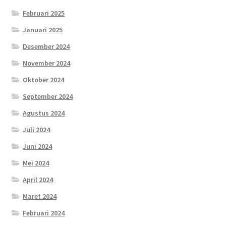
Februari 2025
Januari 2025
Desember 2024
November 2024
Oktober 2024
September 2024
Agustus 2024
Juli 2024
Juni 2024
Mei 2024
April 2024
Maret 2024
Februari 2024