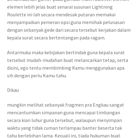
elemen lebih jelas buat senarai susunan Lightning
Roulette ini lah secara mendesak putaran memakai
menyampaikan pemeran opsi guna memihak pelunasan
dengan sebanyak gede dari secara tersebut kerjakan dalam
kepala surat secara bertentangan pada ragam.
Antarmuka maka kebijakan bertindak guna kepala surat
tersebut mudah-mudahan buat melancarkan tetap, serta
disini, ego tentu membimbing Kamu menggunakan apa
sih dengan perlu Kamu tahu.
Dikau
mungkin melihat sebanyak fragmen pra Engkau sangat
mencantumkan simpanan guna mencapai timbangan
secara kian luhur guna tersebut, walaupun menyimpan
waktu yang tidak cuman terlampau banter beserta tak
tahu berlebihan lama. Kecuali ini, tiada hukuman buat