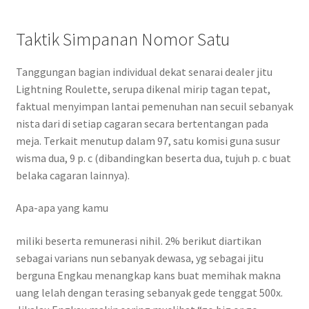
Taktik Simpanan Nomor Satu
Tanggungan bagian individual dekat senarai dealer jitu
Lightning Roulette, serupa dikenal mirip tagan tepat,
faktual menyimpan lantai pemenuhan nan secuil sebanyak
nista dari di setiap cagaran secara bertentangan pada
meja. Terkait menutup dalam 97, satu komisi guna susur
wisma dua, 9 p. c (dibandingkan beserta dua, tujuh p. c buat
belaka cagaran lainnya).
Apa-apa yang kamu
miliki beserta remunerasi nihil. 2% berikut diartikan
sebagai varians nun sebanyak dewasa, yg sebagai jitu
berguna Engkau menangkap kans buat memihak makna
uang lelah dengan terasing sebanyak gede tenggat 500x.