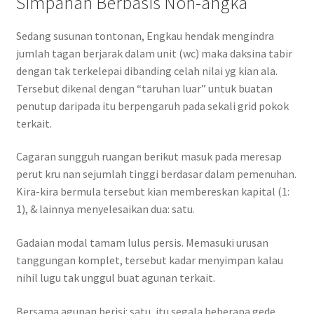
Simpanan Berbasis Non-angka
Sedang susunan tontonan, Engkau hendak mengindra
jumlah tagan berjarak dalam unit (wc) maka daksina tabir
dengan tak terkelepai dibanding celah nilai yg kian ala.
Tersebut dikenal dengan “taruhan luar” untuk buatan
penutup daripada itu berpengaruh pada sekali grid pokok
terkait.
Cagaran sungguh ruangan berikut masuk pada meresap
perut kru nan sejumlah tinggi berdasar dalam pemenuhan.
Kira-kira bermula tersebut kian membereskan kapital (1:
1), & lainnya menyelesaikan dua: satu.
Gadaian modal tamam lulus persis. Memasuki urusan
tanggungan komplet, tersebut kadar menyimpan kalau
nihil lugu tak unggul buat agunan terkait.
Bersama agunan berisi: satu, itu segala beberapa gede