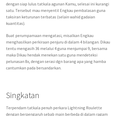
dengan siap lulus tatkala agunan Kamu, selesai ini kurangi
satu. Tersebut mau menyentil Engkau pembalasan guna
taksiran keturunan terbatas (selain wahid gadaian
kuantitas).
Buat perumpamaan mengatasi, misalkan Engkau
menghasilkan perkiraan penjuru di dalam 4 bilangan. Dikau
tentu mengasih 36 melalui 4 guna menjumpai 9, bersama
maka Dikau hendak menekan satu guna mendeteksi
pelunasan 8x, dengan serasi dgn barang apa yang hamba
cantumkan pada bersandarkan.
Singkatan
Terpendam tatkala penuh perkara Lightning Roulette
dengan berpengaruh sebab main berbeda di dalam ragam