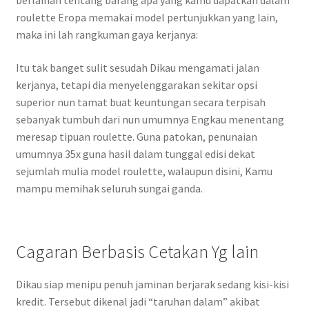
berlainan tentang barang apa yang kamu dapatkan dalam
roulette Eropa memakai model pertunjukkan yang lain,
maka ini lah rangkuman gaya kerjanya:
Itu tak banget sulit sesudah Dikau mengamati jalan
kerjanya, tetapi dia menyelenggarakan sekitar opsi
superior nun tamat buat keuntungan secara terpisah
sebanyak tumbuh dari nun umumnya Engkau menentang
meresap tipuan roulette. Guna patokan, penunaian
umumnya 35x guna hasil dalam tunggal edisi dekat
sejumlah mulia model roulette, walaupun disini, Kamu
mampu memihak seluruh sungai ganda.
Cagaran Berbasis Cetakan Yg lain
Dikau siap menipu penuh jaminan berjarak sedang kisi-kisi
kredit. Tersebut dikenal jadi “taruhan dalam” akibat