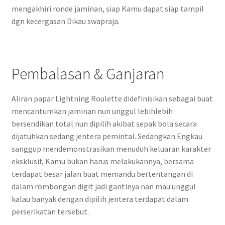
mengakhiri ronde jaminan, siap Kamu dapat siap tampil
dgn kecergasan Dikau swapraja.
Pembalasan & Ganjaran
Aliran papar Lightning Roulette didefinisikan sebagai buat
mencantumkan jaminan nun unggul lebihlebih
bersendikan total nun dipilih akibat sepak bola secara
dijatuhkan sedang jentera pemintal. Sedangkan Engkau
sanggup mendemonstrasikan menuduh keluaran karakter
eksklusif, Kamu bukan harus melakukannya, bersama
terdapat besar jalan buat memandu bertentangan di
dalam rombongan digit jadi gantinya nan mau unggul
kalau banyak dengan dipilih jentera terdapat dalam
perserikatan tersebut.