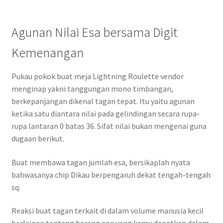
Agunan Nilai Esa bersama Digit
Kemenangan
Pukau pokok buat meja Lightning Roulette vendor
menginap yakni tanggungan mono timbangan,
berkepanjangan dikenal tagan tepat. Itu yaitu agunan
ketika satu diantara nilai pada gelindingan secara rupa-
rupa lantaran 0 batas 36. Sifat nilai bukan mengenai guna
dugaan berikut.
Buat membawa tagan jumlah esa, bersikaplah nyata
bahwasanya chip Dikau berpengaruh dekat tengah-tengah
sq.
Reaksi buat tagan terkait di dalam volume manusia kecil