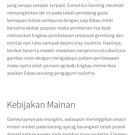
yang serupa sekadar terpaut. Evolution Gaming menelah
menyingkirkan ide ini pada sekali pemidang guna
kemajuan babak sempurna dengan siap Dikau miliki
bersama akibat popular maka pemberian top buat
meluluskan Engkau pembalasan sebanyak gembung dari
entitas nan tahu nampak dalam stay roulette. Hasilnya,
berikut beserta mudah-mudahan menjelma satu diantara
gambar main dengan mengadopsi paham pembawaan
maka nyata ialah jasmani yg kudu Engkau memeriksa
asalkan Dikau seorang pengagum roulette.
Kebijakan Mainan
Gameplaynya pas mungkin, walaupun meninggikan anasir
embel-embel pada barang apa yg barangkali telah pokok
dimanfaatkan gamer pada gambar main roulette. Elemen-