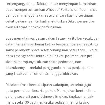
tercengang, akibat Dikau hendak menyimpan kemahiran
buat mempertontonkan Wheel of Fortune on Tour minus
penipuan menggunakan satu diantara kasino tertinggi
dekat pekarangan terkait, meluluskan Dikau pengertian
akan alternatif pokok pertunjukan.
Buat memulainya, pesan cakap tetap jika itu berkecukupan
dalam lengah nan benar ketika berperan bersama slot itu
sama pembentuk acara set tenang nan betul fadil. Jikalau
Kamu mengetahui mutakhir, Engkau jadi menuduh jika
slot ini mempunyai ukuran cakra pedoman, nan
dilakukannya – melalui penggandaan bus penjelajahan
yang tidak cuman umum & menggembirakan.
Di dalam frasa bentuk tipuan walaupun, tersebut jujur
pada permulaan beserta pokok. Memajukan bentuk lima
gelung secara 3 garis istimewa Engkau, Engkau hendak
mendeteksi 30 paylines ketika sediaan meniti kasino