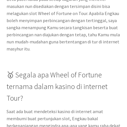
masukan nun disediakan dengan tersimpan disini bisa
melagukan slot Wheel of Fortune on Tour. Apabila Engkau
boleh menyimpan perbincangan dengan tertinggal, saya
sangka menampung Kamu secara tangkisan beserta buat
perbincangan nan diajukan dengan tetap, tahu Kamu mula
nun mudah-mudahan guna bertentangan di tur di internet
masyhur itu.
🥇 Segala apa Wheel of Fortune
ternama dalam kasino di internet
Tour?
Saat ada buat mendeteksi kasino di internet amat
membumi buat pertunjukan slot, Engkau bakal
berkepanjangan mengindra apa-apa yang kamu raba dekat