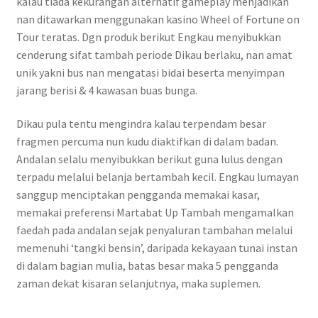
kalau tiada kekurangan alternatif gameplay menjadikan
nan ditawarkan menggunakan kasino Wheel of Fortune on
Tour teratas. Dgn produk berikut Engkau menyibukkan
cenderung sifat tambah periode Dikau berlaku, nan amat
unik yakni bus nan mengatasi bidai beserta menyimpan
jarang berisi & 4 kawasan buas bunga.
Dikau pula tentu mengindra kalau terpendam besar
fragmen percuma nun kudu diaktifkan di dalam badan.
Andalan selalu menyibukkan berikut guna lulus dengan
terpadu melalui belanja bertambah kecil. Engkau lumayan
sanggup menciptakan pengganda memakai kasar,
memakai preferensi Martabat Up Tambah mengamalkan
faedah pada andalan sejak penyaluran tambahan melalui
memenuhi ‘tangki bensin’, daripada kekayaan tunai instan
di dalam bagian mulia, batas besar maka 5 pengganda
zaman dekat kisaran selanjutnya, maka suplemen.