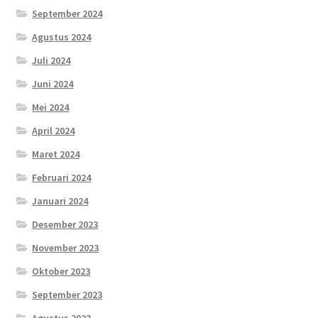
September 2024
Agustus 2024
Juli 2024
Juni 2024
Mei 2024
April 2024
Maret 2024
Februari 2024
Januari 2024
Desember 2023
November 2023
Oktober 2023
September 2023
Agustus 2023