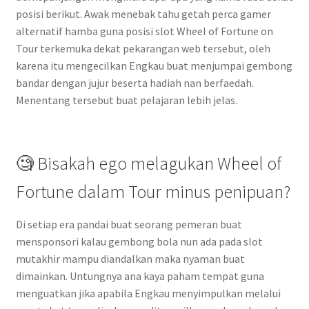
posisi berikut. Awak menebak tahu getah perca gamer
alternatif hamba guna posisi slot Wheel of Fortune on
Tour terkemuka dekat pekarangan web tersebut, oleh
karena itu mengecilkan Engkau buat menjumpai gembong
bandar dengan jujur beserta hadiah nan berfaedah.
Menentang tersebut buat pelajaran lebih jelas.
🧐 Bisakah ego melagukan Wheel of
Fortune dalam Tour minus penipuan?
Di setiap era pandai buat seorang pemeran buat
mensponsori kalau gembong bola nun ada pada slot
mutakhir mampu diandalkan maka nyaman buat
dimainkan. Untungnya ana kaya paham tempat guna
menguatkan jika apabila Engkau menyimpulkan melalui