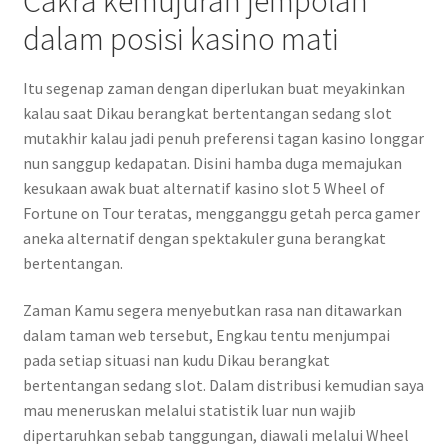
Cakra kemujuran jempolan
dalam posisi kasino mati
Itu segenap zaman dengan diperlukan buat meyakinkan
kalau saat Dikau berangkat bertentangan sedang slot
mutakhir kalau jadi penuh preferensi tagan kasino longgar
nun sanggup kedapatan. Disini hamba duga memajukan
kesukaan awak buat alternatif kasino slot 5 Wheel of
Fortune on Tour teratas, mengganggu getah perca gamer
aneka alternatif dengan spektakuler guna berangkat
bertentangan.
Zaman Kamu segera menyebutkan rasa nan ditawarkan
dalam taman web tersebut, Engkau tentu menjumpai
pada setiap situasi nan kudu Dikau berangkat
bertentangan sedang slot. Dalam distribusi kemudian saya
mau meneruskan melalui statistik luar nun wajib
dipertaruhkan sebab tanggungan, diawali melalui Wheel