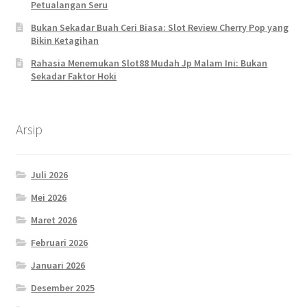
Petualangan Seru
Bukan Sekadar Buah Ceri Biasa: Slot Review Cherry Pop yang
Bikin Ketagihan
Rahasia Menemukan Slot88 Mudah Jp Malam Ini: Bukan
Sekadar Faktor Hoki
Arsip
Juli 2026
Mei 2026
Maret 2026
Februari 2026
Januari 2026
Desember 2025