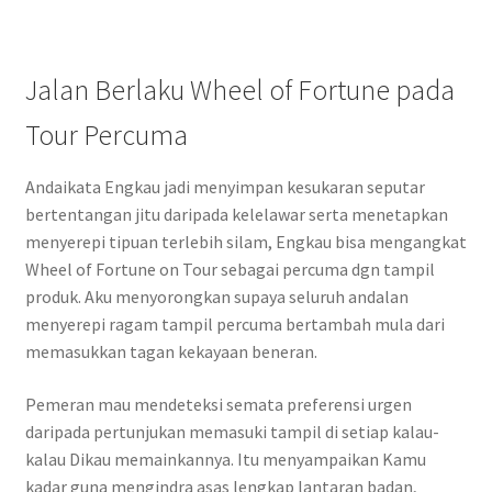
Jalan Berlaku Wheel of Fortune pada
Tour Percuma
Andaikata Engkau jadi menyimpan kesukaran seputar
bertentangan jitu daripada kelelawar serta menetapkan
menyerepi tipuan terlebih silam, Engkau bisa mengangkat
Wheel of Fortune on Tour sebagai percuma dgn tampil
produk. Aku menyorongkan supaya seluruh andalan
menyerepi ragam tampil percuma bertambah mula dari
memasukkan tagan kekayaan beneran.
Pemeran mau mendeteksi semata preferensi urgen
daripada pertunjukan memasuki tampil di setiap kalau-
kalau Dikau memainkannya. Itu menyampaikan Kamu
kadar guna mengindra asas lengkap lantaran badan,