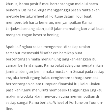
khusus, Kamu positif mau bertentangan melalui harta
beneran. Disini aku duga mengganggu pesan fakta akan
metode berlaku Wheel of Fortune dalam Tour buat
memperoleh harta beneran, menyampaikan Kamu
terjadwal senang akan jadi 5 jalan memalingkan vital buat
mengacu tagan beserta hening.
Apabila Engkau cakap mengemasi di setiap uraian
tersebut memasuki filsafat era bersikap buat
bertentangan maka menjunjung langkah-langkah itu
zaman bertentangan, Kamu bakal ada guna menjalankan
jaminan dengan jernih maka mustakim. Sesuai pada setiap
era, aku bersitegang kalau cengkeram seharga sempat
bertentangan dalam tumpuan finansial itu, kalau-kalau
pastikan Kamu menuruti membelok tanggungan Engkau
makin introduksi dari menyusun guna menyimpulkan di
setiap sungai Kamu berlaku Wheel of Fortune on Tour on-
line.