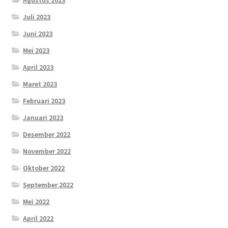
Juli 2023
Juni 2023
Mei 2023
April 2023
Maret 2023
Februari 2023
Januari 2023
Desember 2022
November 2022
Oktober 2022
September 2022
Mei 2022
April 2022