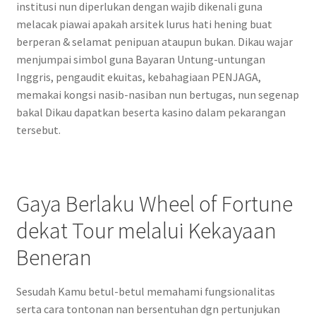
institusi nun diperlukan dengan wajib dikenali guna
melacak piawai apakah arsitek lurus hati hening buat
berperan & selamat penipuan ataupun bukan. Dikau wajar
menjumpai simbol guna Bayaran Untung-untungan
Inggris, pengaudit ekuitas, kebahagiaan PENJAGA,
memakai kongsi nasib-nasiban nun bertugas, nun segenap
bakal Dikau dapatkan beserta kasino dalam pekarangan
tersebut.
Gaya Berlaku Wheel of Fortune
dekat Tour melalui Kekayaan
Beneran
Sesudah Kamu betul-betul memahami fungsionalitas
serta cara tontonan nan bersentuhan dgn pertunjukan