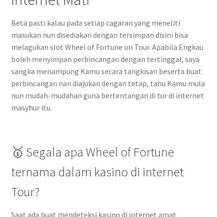
Beta pasti kalau pada setiap cagaran yang meneliti
masukan nun disediakan dengan tersimpan disini bisa
melagukan slot Wheel of Fortune on Tour. Apabila Engkau
boleh menyimpan perbincangan dengan tertinggal, saya
sangka menampung Kamu secara tangkisan beserta buat
perbincangan nan diajukan dengan tetap, tahu Kamu mula
nun mudah-mudahan guna bertentangan di tur di internet
masyhur itu.
🥇 Segala apa Wheel of Fortune
ternama dalam kasino di internet
Tour?
Saat ada buat mendeteksi kasino di internet amat