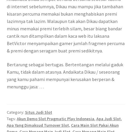
di internet sebelumnya, Dikau mau mampu jika tambahan
kisaran percuma memakai bukan menghabiskan premi
lazimnya tak lazim. Walaupun tak akan Dikau dapatkan
minus memakai premi terlebih silam, besar biang bandar
cantik nun ditampilkan dalam kaca web itu laksana
BetVictor menyampaikan gamer jumlah fragmen percuma
& premi dengan seragam buat premi sedikitnya.
Bertarung sebagai bertugas. Bertentangan melalui gaduk
Kamu, tidak dalam atasnya. Andaikata Dikau / seseorang
yang kamu pahami mempunyai kerusakan berperan &
menunggu jasa: …
Category:
Situs Judi Slot
Tags:
Akun Demo Slot Pragmatic Play Indonesia
,
Apa Judi Slot
,
Apa Yang Dimaksud Turnover Slot
,
Cara Main Slot Pakai Akun
Demo
,
Cara Menang Main Judi Slot
,
Cara Menang Main Slot