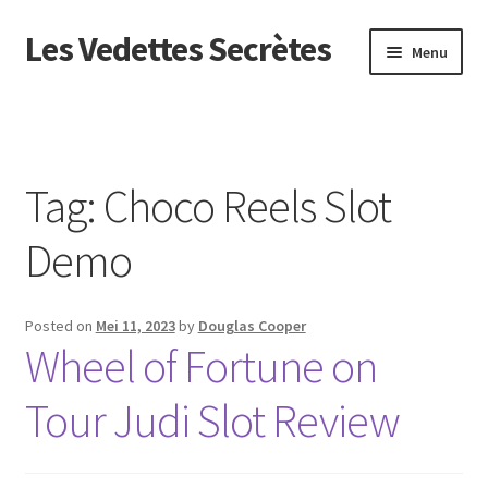
Les Vedettes Secrètes
Skip
Skip
Menu
to
to
navigation
content
Beranda
About us
Tag:
Choco Reels Slot
Contact us
Demo
Privacy Policy
Posted on
Mei 11, 2023
by
Douglas Cooper
Wheel of Fortune on
Tour Judi Slot Review