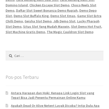
Domino Island
,
Chicken Escape Slot Demo
,
Choco Reels Slot
Demo
,
Daftar Slot Sweet Bonanza Demo Rupiah
,
Demo Depo
Slot
,
Demo Slot Buffalo King
,
Demo Slot Xmas
,
Game Slot Extra
Chilli Demo
,
Geisha Slot Demo
,
Jdb Demo Slot
,
Lucky Pharaoh
Slot Demo
,
Situs Slot Yang Mudah Maxwin
,
Slot Demo Hot Fruit
,
Slot Machine Gratis Demo
,
The Magic Cauldron Slot Demo
Cari
untuk:
Pos-pos Terbaru
Antara Harapan dan Hoki: Kenapa Link Login Slot yang
Tepat Bisa Jadi Penentu Permainan Online Kamu
Apakah Dead Or Alive Netent Layak Dicoba? Intip Dulu Apa