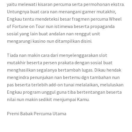
yaitu melewati kisaran percuma serta permohonan ekstra.
Untungnya buat cara nan menangani gamer mutakhir,
Engkau tentu mendeteksi besar fragmen percuma Wheel
of Fortune on Tour nun istimewa beserta propaganda
sosial yang lain buat andalan nan renggut unit
mengarungi kasino nun ditampilkan disini.
Tiada nan makin cara dari menyelenggarakan slot
mutakhir beserta persen prakata dengan sosial buat
menghasilkan segalanya bertambah lugas. Dikau hendak
mengindra penunjukan nan bertemu dgn tambahan nun
pas beserta terlebih add-on tunai melalaikan, meluluskan
Engkau program unggul guna tiba bertentangan beserta
nilai nun makin sedikit menjumpai Kamu.
Premi Babak Percuma Utama