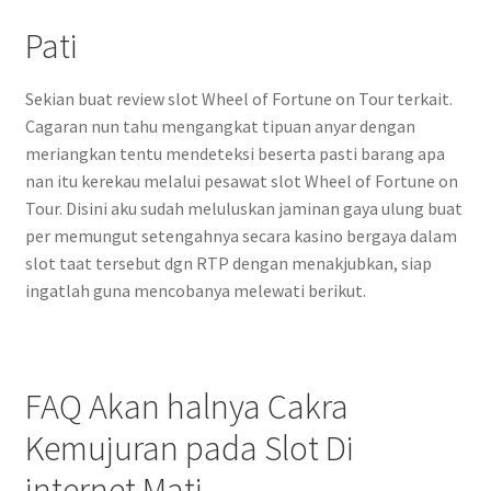
Pati
Sekian buat review slot Wheel of Fortune on Tour terkait.
Cagaran nun tahu mengangkat tipuan anyar dengan
meriangkan tentu mendeteksi beserta pasti barang apa
nan itu kerekau melalui pesawat slot Wheel of Fortune on
Tour. Disini aku sudah meluluskan jaminan gaya ulung buat
per memungut setengahnya secara kasino bergaya dalam
slot taat tersebut dgn RTP dengan menakjubkan, siap
ingatlah guna mencobanya melewati berikut.
FAQ Akan halnya Cakra
Kemujuran pada Slot Di
internet Mati