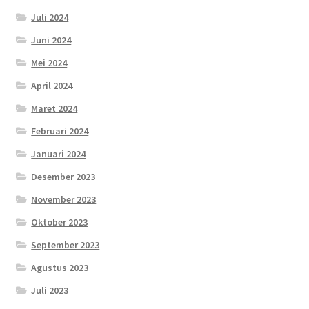
Juli 2024
Juni 2024
Mei 2024
April 2024
Maret 2024
Februari 2024
Januari 2024
Desember 2023
November 2023
Oktober 2023
September 2023
Agustus 2023
Juli 2023