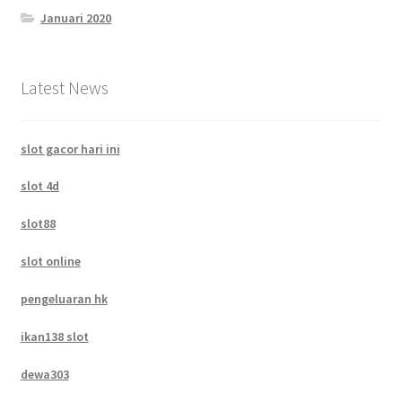
Januari 2020
Latest News
slot gacor hari ini
slot 4d
slot88
slot online
pengeluaran hk
ikan138 slot
dewa303