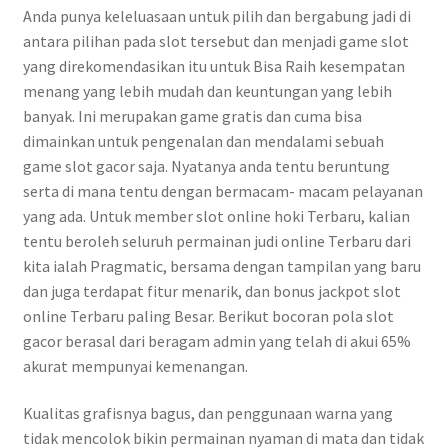
Anda punya keleluasaan untuk pilih dan bergabung jadi di
antara pilihan pada slot tersebut dan menjadi game slot
yang direkomendasikan itu untuk Bisa Raih kesempatan
menang yang lebih mudah dan keuntungan yang lebih
banyak. Ini merupakan game gratis dan cuma bisa
dimainkan untuk pengenalan dan mendalami sebuah
game slot gacor saja. Nyatanya anda tentu beruntung
serta di mana tentu dengan bermacam- macam pelayanan
yang ada. Untuk member slot online hoki Terbaru, kalian
tentu beroleh seluruh permainan judi online Terbaru dari
kita ialah Pragmatic, bersama dengan tampilan yang baru
dan juga terdapat fitur menarik, dan bonus jackpot slot
online Terbaru paling Besar. Berikut bocoran pola slot
gacor berasal dari beragam admin yang telah di akui 65%
akurat mempunyai kemenangan.
Kualitas grafisnya bagus, dan penggunaan warna yang
tidak mencolok bikin permainan nyaman di mata dan tidak