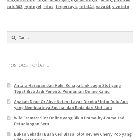
ratu303
,
rgotogel
,
situs
,
terpercaya
,
total4d
,
vava4d
,
vivototo
Cari
untuk:
Pos-pos Terbaru
Antara Harapan dan Hoki: Kenapa Link Login Slot yang
Tepat Bisa Jadi Penentu Permainan Online Kamu
Apakah Dead Or Alive Netent Layak Dicoba? Intip Dulu Apa
yang Membuatnya Spesial dan Beda dari Slot Lain
Wild Frames: Slot Online yang Bikin Frame-by-Frame Jadi
Petualangan Seru
Bukan Sekadar Buah Ceri Biasa: Slot Review Cherry Pop yang
Bikin Ketagihan