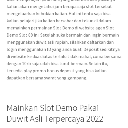
kalian akan mengetahui jam berapa saja slot tersebut
mengeluarkan kehokian kalian. Hal ini tentu saja bisa
kalian pelajari jika kalian bersabar dan tekun di dalam
memainkan permainan Slot Demo di website agen Slot
Demo Slot 88 ini. Setelah suka bermain dan ingin bermain
menggunakan duwit asli rupiah, silahkan daftarkan dan
login menggunakan ID yang anda buat. Deposit sedikitnya
di website ke dua diatas terlalu tidak mahal, cuma bersama
dengan 10rb saja udah bisa turut bermain. Selain itu,
tersedia play promo bonus deposit yang bisa kalian
dapatkan bersama syarat yang gampang.
Mainkan Slot Demo Pakai
Duwit Asli Terpercaya 2022