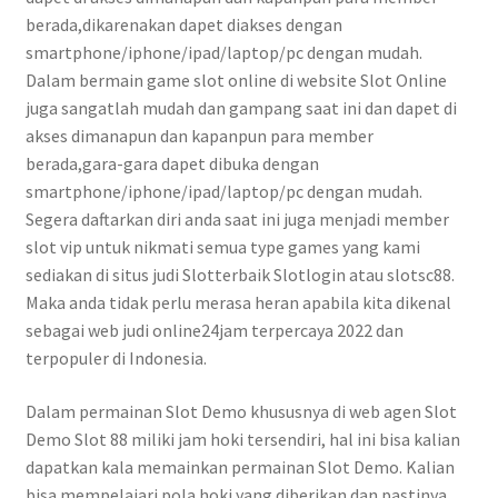
berada,dikarenakan dapet diakses dengan
smartphone/iphone/ipad/laptop/pc dengan mudah.
Dalam bermain game slot online di website Slot Online
juga sangatlah mudah dan gampang saat ini dan dapet di
akses dimanapun dan kapanpun para member
berada,gara-gara dapet dibuka dengan
smartphone/iphone/ipad/laptop/pc dengan mudah.
Segera daftarkan diri anda saat ini juga menjadi member
slot vip untuk nikmati semua type games yang kami
sediakan di situs judi Slotterbaik Slotlogin atau slotsc88.
Maka anda tidak perlu merasa heran apabila kita dikenal
sebagai web judi online24jam terpercaya 2022 dan
terpopuler di Indonesia.
Dalam permainan Slot Demo khususnya di web agen Slot
Demo Slot 88 miliki jam hoki tersendiri, hal ini bisa kalian
dapatkan kala memainkan permainan Slot Demo. Kalian
bisa mempelajari pola hoki yang diberikan dan pastinya