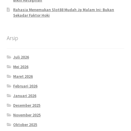
Rahasia Menemukan Slot88 Mudah Jp Malam Ini: Bukan
Sekadar Faktor Hoki
Arsip
Juli 2026
Mei 2026
Maret 2026
Februari 2026
Januari 2026
Desember 2025
November 2025
Oktober 2025