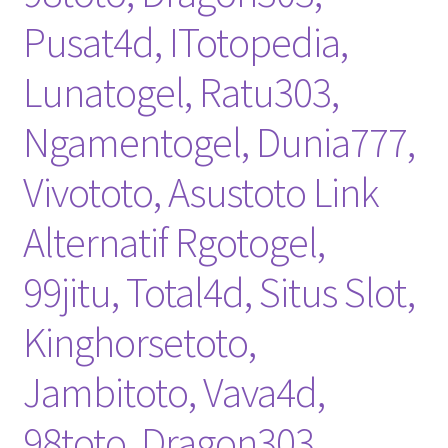
Pusat4d, ITotopedia,
Lunatogel, Ratu303,
Ngamentogel, Dunia777,
Vivototo, Asustoto Link
Alternatif Rgotogel,
99jitu, Total4d, Situs Slot,
Kinghorsetoto,
Jambitoto, Vava4d,
98toto, Dragon303,