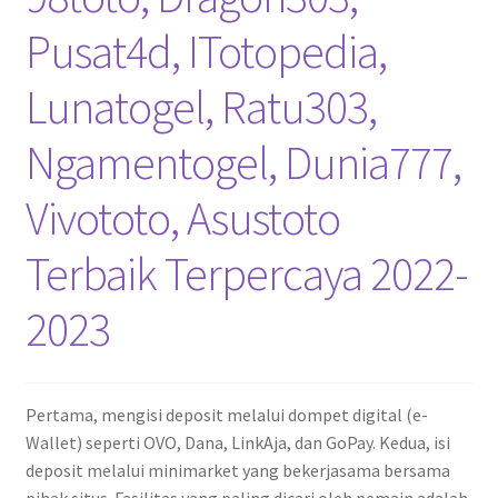
Pusat4d, ITotopedia,
Lunatogel, Ratu303,
Ngamentogel, Dunia777,
Vivototo, Asustoto
Terbaik Terpercaya 2022-
2023
Pertama, mengisi deposit melalui dompet digital (e-
Wallet) seperti OVO, Dana, LinkAja, dan GoPay. Kedua, isi
deposit melalui minimarket yang bekerjasama bersama