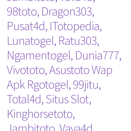
98toto, Dragon303,
Pusat4d, ITotopedia,
Lunatogel, Ratu303,
Ngamentogel, Dunia777,
Vivototo, Asustoto Wap
Apk Rgotogel, 99jitu,
Total4d, Situs Slot,
Kinghorsetoto,
Jambitoto, Vava4d,