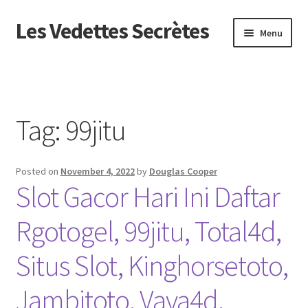
Les Vedettes Secrètes
Skip
Skip
Menu
to
to
navigation
content
Beranda
About us
Tag:
99jitu
Contact us
Posted on
November 4, 2022
by
Douglas Cooper
Privacy Policy
Slot Gacor Hari Ini Daftar
Rgotogel, 99jitu, Total4d,
Situs Slot, Kinghorsetoto,
Jambitoto, Vava4d,