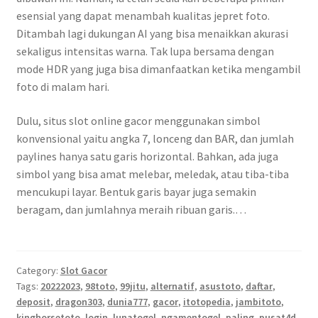
esensial yang dapat menambah kualitas jepret foto.
Ditambah lagi dukungan AI yang bisa menaikkan akurasi
sekaligus intensitas warna. Tak lupa bersama dengan
mode HDR yang juga bisa dimanfaatkan ketika mengambil
foto di malam hari.
Dulu, situs slot online gacor menggunakan simbol
konvensional yaitu angka 7, lonceng dan BAR, dan jumlah
paylines hanya satu garis horizontal. Bahkan, ada juga
simbol yang bisa amat melebar, meledak, atau tiba-tiba
mencukupi layar. Bentuk garis bayar juga semakin
beragam, dan jumlahnya meraih ribuan garis.…
Category:
Slot Gacor
Tags:
20222023
,
98toto
,
99jitu
,
alternatif
,
asustoto
,
daftar
,
deposit
,
dragon303
,
dunia777
,
gacor
,
itotopedia
,
jambitoto
,
kinghorsetoto
,
login
,
lunatogel
,
ngamentogel
,
paling
,
pusat4d
,