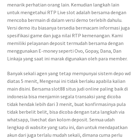
menarik perhatian orang lain. Kemudian langkah lain
untuk mengetahui RTP Live slot adalah bersama dengan
mencoba bermain di dalam versi demo terlebih dahulu.
Versi demo itu biasanya tersedia bermacam informasi juga
spesifikasi game dan juga nilai RTP kemenangan. Kami
memiliki pelayanan deposit termudah bersama dengan
menggunakan E-money seperti Ovo, Gopay, Dana, Dan
Linkaja yang saat ini marak digunakan oleh para member.
Banyak sekali agen yang tetap mempunyai sistem depo wd
diatas 5 menit, Mengenai ini tidak berlaku apabila kalian
main disini. Bersama slot88 situs judi online paling baik di
indonesia bisa menjamin segala transaksi yang dicoba
tidak hendak lebih dari 3 menit, buat konfirmasinya pula
tidak berbelit belit, bisa dicoba dengan tata langkah via
whatsapp, livechat dan kolom deposit. Semua udah
lengkap di wabsite yang satu ini, dan untuk mendapatkan
akun dari juga terlalu mudah sekali, dimana cuma perlu