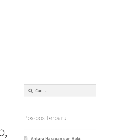
Cari
untuk:
Pos-pos Terbaru
o,
Antara Harapan dan Hoki: