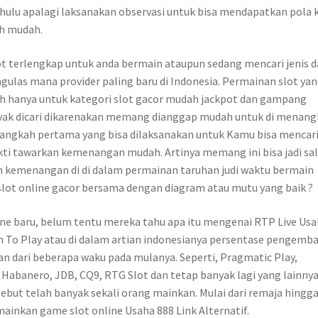
lu apalagi laksanakan observasi untuk bisa mendapatkan pola k
ih mudah.
lot terlengkap untuk anda bermain ataupun sedang mencari jenis d
ngulas mana provider paling baru di Indonesia. Permainan slot ya
lah hanya untuk kategori slot gacor mudah jackpot dan gampang
nyak dicari dikarenakan memang dianggap mudah untuk di menang
a langkah pertama yang bisa dilaksanakan untuk Kamu bisa mencar
bukti tawarkan kemenangan mudah. Artinya memang ini bisa jadi sa
ih kemenangan di di dalam permainan taruhan judi waktu bermain
slot online gacor bersama dengan diagram atau mutu yang baik ?
ine baru, belum tentu mereka tahu apa itu mengenai RTP Live Us
n To Play atau di dalam artian indonesianya persentase pengemba
an dari beberapa waku pada mulanya. Seperti, Pragmatic Play,
 Habanero, JDB, CQ9, RTG Slot dan tetap banyak lagi yang lainnya
rsebut telah banyak sekali orang mainkan. Mulai dari remaja hingg
ainkan game slot online Usaha 888 Link Alternatif.