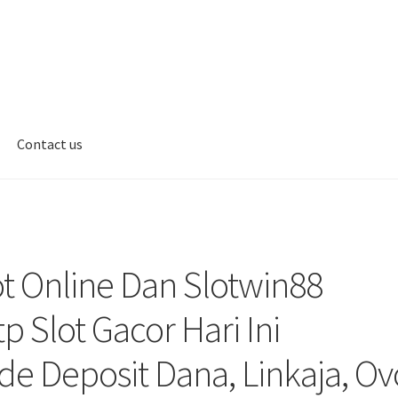
Contact us
t Online Dan Slotwin88
 Slot Gacor Hari Ini
 Deposit Dana, Linkaja, Ov