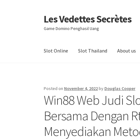
Les Vedettes Secrètes
Skip
Skip
to
to
Game Domino Penghasil Uang
navigation
content
Slot Online
Slot Thailand
About us
Beranda
About us
Contact us
Privacy Policy
Posted on
November 4, 2022
by
Douglas Cooper
Win88 Web Judi Slo
Bersama Dengan Rtp
Menyediakan Metode