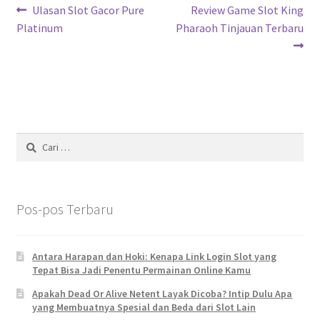
Navigasi
Previous
Next
Ulasan Slot Gacor Pure
Review Game Slot King
post:
post:
Platinum
Pharaoh Tinjauan Terbaru
pos
Cari
untuk:
Pos-pos Terbaru
Antara Harapan dan Hoki: Kenapa Link Login Slot yang
Tepat Bisa Jadi Penentu Permainan Online Kamu
Apakah Dead Or Alive Netent Layak Dicoba? Intip Dulu Apa
yang Membuatnya Spesial dan Beda dari Slot Lain