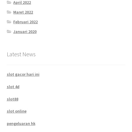
April 2022
Maret 2022
Februari 2022
Januari 2020
Latest News
slot gacor hari ini
slot 4d
slot88
slot online
pengeluaran hk