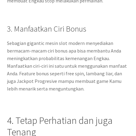
membuat Engkau stop melakukan permainan.
3. Manfaatkan Ciri Bonus
Sebagian gigantic mesin slot modern menyediakan
bermacam-macam ciri bonus apa bisa membantu Anda
meningkatkan probabilitas kemenangan Engkau.
Manfaatkan ciri-ciri ini satu untuk menggunakan manfaat
Anda. Feature bonus seperti free spin, lambang liar, dan
juga Jackpot Progresive mampu membuat game Kamu
lebih menarik serta menguntungkan.
4. Tetap Perhatian dan juga
Tenang