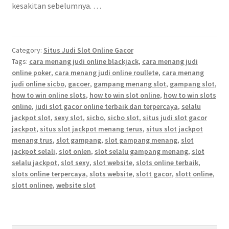
kesakitan sebelumnya. …
Category:
Situs Judi Slot Online Gacor
Tags:
cara menang judi online blackjack
,
cara menang judi
online poker
,
cara menang judi online roullete
,
cara menang
judi online sicbo
,
gacoer
,
gampang menang slot
,
gampang slot
,
how to win online slots
,
how to win slot online
,
how to win slots
online
,
judi slot gacor online terbaik dan terpercaya
,
selalu
jackpot slot
,
sexy slot
,
sicbo
,
sicbo slot
,
situs judi slot gacor
jackpot
,
situs slot jackpot menang terus
,
situs slot jackpot
menang trus
,
slot gampang
,
slot gampang menang
,
slot
jackpot selali
,
slot onlen
,
slot selalu gampang menang
,
slot
selalu jackpot
,
slot sexy
,
slot website
,
slots online terbaik
,
slots online terpercaya
,
slots website
,
slott gacor
,
slott online
,
slott onlinee
,
website slot