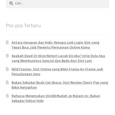
Cari
untuk:
Pos-pos Terbaru
Antara Harapan dan Hoki: Kenapa Link Login Slot yang
Tepat Bisa Jadi Penentu Permainan Online Kamu
Apakah Dead Or Alive Netent Layak Dicoba? Intip Dulu Apa
yang Membuatnya Spesial dan Beda dari Slot Lain
Wild Frames: Slot Online yang Bikin Frame-by-Frame Jadi
Petualangan Seru
Bukan Sekadar Buah Ceri Biasa: Slot Review Cherry Pop yang
Bikin Ketagihan
Rahasia Menemukan Slot88 Mudah Jp Malam Ini: Bukan
Sekadar Faktor Hoki