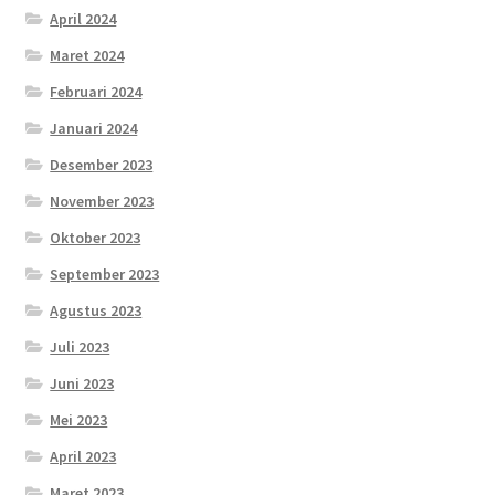
April 2024
Maret 2024
Februari 2024
Januari 2024
Desember 2023
November 2023
Oktober 2023
September 2023
Agustus 2023
Juli 2023
Juni 2023
Mei 2023
April 2023
Maret 2023