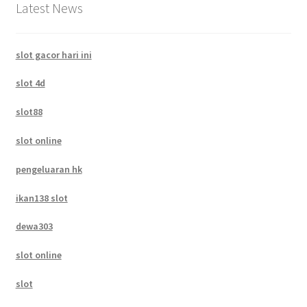
Latest News
slot gacor hari ini
slot 4d
slot88
slot online
pengeluaran hk
ikan138 slot
dewa303
slot online
slot