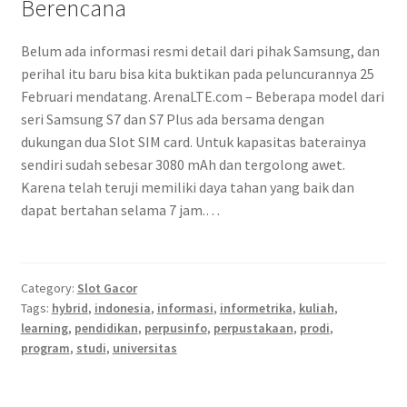
Berencana
Belum ada informasi resmi detail dari pihak Samsung, dan
perihal itu baru bisa kita buktikan pada peluncurannya 25
Februari mendatang. ArenaLTE.com – Beberapa model dari
seri Samsung S7 dan S7 Plus ada bersama dengan
dukungan dua Slot SIM card. Untuk kapasitas baterainya
sendiri sudah sebesar 3080 mAh dan tergolong awet.
Karena telah teruji memiliki daya tahan yang baik dan
dapat bertahan selama 7 jam.…
Category:
Slot Gacor
Tags:
hybrid
,
indonesia
,
informasi
,
informetrika
,
kuliah
,
learning
,
pendidikan
,
perpusinfo
,
perpustakaan
,
prodi
,
program
,
studi
,
universitas