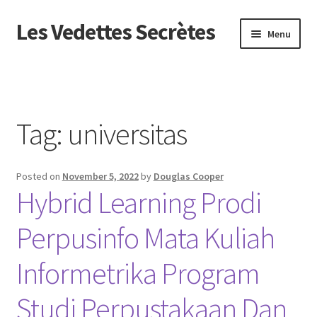
Les Vedettes Secrètes
Skip
Skip
Menu
to
to
navigation
content
Beranda
About us
Tag:
universitas
Contact us
Posted on
November 5, 2022
by
Douglas Cooper
Privacy Policy
Hybrid Learning Prodi
Perpusinfo Mata Kuliah
Informetrika Program
Studi Perpustakaan Dan