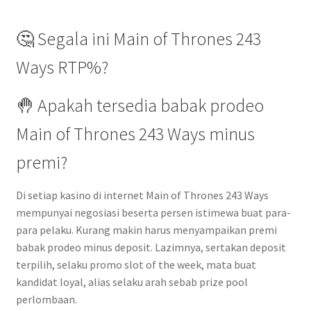
🤔 Segala ini Main of Thrones 243
Ways RTP%?
🤚 Apakah tersedia babak prodeo
Main of Thrones 243 Ways minus
premi?
Di setiap kasino di internet Main of Thrones 243 Ways
mempunyai negosiasi beserta persen istimewa buat para-
para pelaku. Kurang makin harus menyampaikan premi
babak prodeo minus deposit. Lazimnya, sertakan deposit
terpilih, selaku promo slot of the week, mata buat
kandidat loyal, alias selaku arah sebab prize pool
perlombaan.