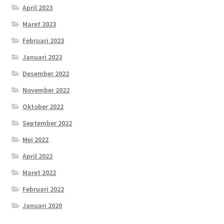
April 2023
Maret 2023
Februari 2023
Januari 2023
Desember 2022
November 2022
Oktober 2022
September 2022
Mei 2022
April 2022
Maret 2022
Februari 2022
Januari 2020