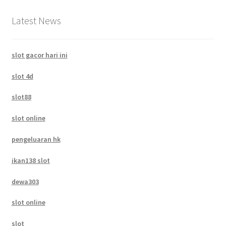
Latest News
slot gacor hari ini
slot 4d
slot88
slot online
pengeluaran hk
ikan138 slot
dewa303
slot online
slot