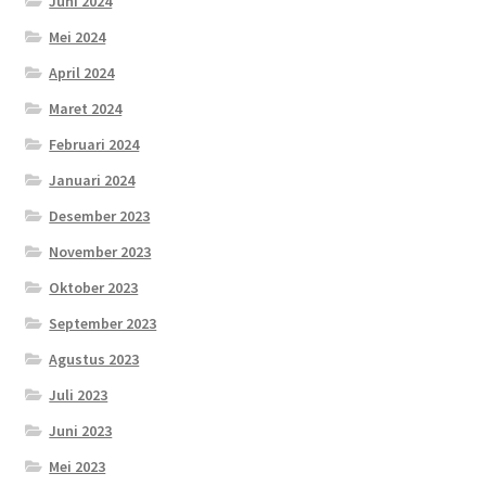
Juni 2024
Mei 2024
April 2024
Maret 2024
Februari 2024
Januari 2024
Desember 2023
November 2023
Oktober 2023
September 2023
Agustus 2023
Juli 2023
Juni 2023
Mei 2023