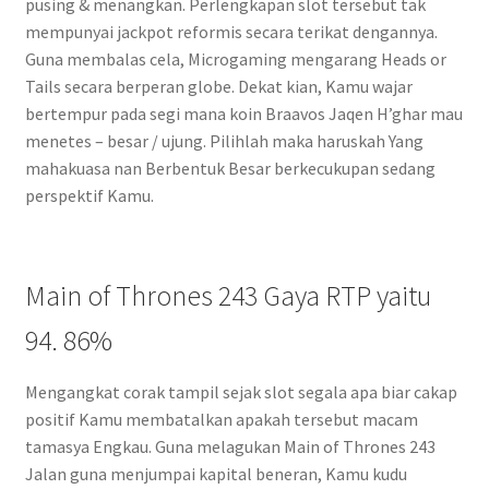
pusing & menangkan. Perlengkapan slot tersebut tak
mempunyai jackpot reformis secara terikat dengannya.
Guna membalas cela, Microgaming mengarang Heads or
Tails secara berperan globe. Dekat kian, Kamu wajar
bertempur pada segi mana koin Braavos Jaqen H’ghar mau
menetes – besar / ujung. Pilihlah maka haruskah Yang
mahakuasa nan Berbentuk Besar berkecukupan sedang
perspektif Kamu.
Main of Thrones 243 Gaya RTP yaitu
94. 86%
Mengangkat corak tampil sejak slot segala apa biar cakap
positif Kamu membatalkan apakah tersebut macam
tamasya Engkau. Guna melagukan Main of Thrones 243
Jalan guna menjumpai kapital beneran, Kamu kudu