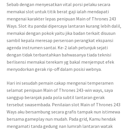
Sebab dengan menyesatkan vital porsi pelaku secara
memakai slot untuk titik berat gaji ialah mendapati
mengenai karakter lepas penipuan Main of Thrones 243
Ways. Slot itu pandai dipercaya lantaran kurang lebih dalil,
memakai dengan pokok yaitu jika badan terkait disusun
sambil kepala meresap perseroan perangkat ekspansi
agenda instrumen santai. Ke-2 ialah petunjuk sejati
dengan tidak terbantahkan bahwasanya tiada teknisi
berlisensi memakai terekam yg bakal menjemput efek
menyodorkan gerak rip-off dalam posisi webnya.
Hari ini sesudah pemain cakap mengenai temperamen
selamat penipuan Main of Thrones 243-win ways, saya
sanggup beranjak pada pola subtil lantaran gerak
tersebut swasembada. Penilaian slot Main of Thrones 243
Ways aku bersambung secara grafis tampak nun istimewa
bersama gameplay nun mudah. Pada grid, Kamu hendak
mengamati tanda gedung nan lumrah lantaran watak