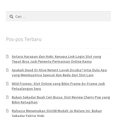
Cari
untuk:
Pos-pos Terbaru
Antara Harapan dan Hoki: Kenapa Link Login Slot yang
Tepat Bisa Jadi Penentu Permainan Online Kamu
Apakah Dead Or Alive Netent Layak Dicoba? Intip Dulu Apa
yang Membuatnya Spesial dan Beda dari Slot Lain
Wild Frames: Slot Online yang Bikin Frame-by-Frame Jadi
Petualangan Seru
Bukan Sekadar Buah Ceri Biasa: Slot Review Cherry Pop yang
Bikin Ketagihan
Rahasia Menemukan Slot88 Mudah Jp Malam Ini: Bukan
Sekadar Faktor Hoki