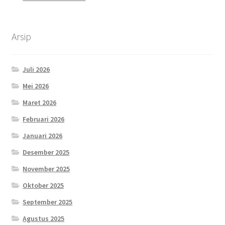
Arsip
Juli 2026
Mei 2026
Maret 2026
Februari 2026
Januari 2026
Desember 2025
November 2025
Oktober 2025
September 2025
Agustus 2025