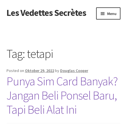
Les Vedettes Secrètes
Skip
Skip
Menu
to
to
navigation
content
Beranda
About us
Tag:
tetapi
Contact us
Posted on
Oktober 29, 2022
by
Douglas Cooper
Privacy Policy
Punya Sim Card Banyak?
Jangan Beli Ponsel Baru,
Tapi Beli Alat Ini