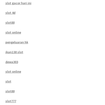
slot gacor hari ini
slot 4d
slot88
slot online
pengeluaran hk
ikan138 slot
dewa303
slot online
slot
slot88
slot777