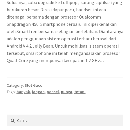
Solusinya, coba upgrade ke Lollipop , kurangi aplikasi yang
berukuran besar. Di sisi dapur pacu, handset ini ada
ditenagai bersama dengan prosesor Qualcomm
Snapdragon 450. Smartphone terbaru ini diperkenalkan
oleh Smartfren bersama sebagian berlebihan. Diantaranya
adalah penggunaan sistem operasi terbaru berasal dari
Android V 4.2 Jelly Bean. Untuk mobilisasi sistem operasi
tersebut, smartphone ini telah mengandalakan prosesor
Quad-Core yang mempunyai kecepatan 1.2 GHz.…
Category:
Slot Gacor
Tags:
banyak
,
jangan
,
ponsel
,
punya
,
tetapi
Cari
untuk: