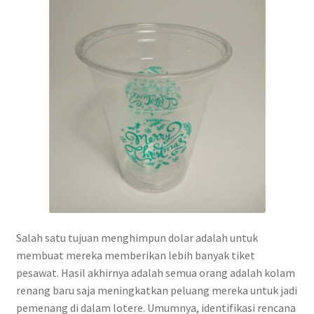
Salah satu tujuan menghimpun dolar adalah untuk
membuat mereka memberikan lebih banyak tiket
pesawat. Hasil akhirnya adalah semua orang adalah kolam
renang baru saja meningkatkan peluang mereka untuk jadi
pemenang di dalam lotere. Umumnya, identifikasi rencana