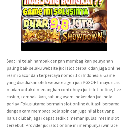
Saat ini telah nampak dengan membagikan pelayanan
paling baik selaku website judi slot terbaik dan juga online
resmi Gacor dan terpercaya nomor 1 di Indonesia. Game
yang disediakan oleh website agen judi PGSOFT mayoritas
mudah untuk dimenangkan contohnya judi slot online, live
casino, tembak ikan, sabung ayam, poker dan judi bola
parlay. Fokus utama bermain slot online duit asli bersama
dengan cara membaca pola spin dan juga nilai bet yang
harus diubah, agar dapat sedikit memanipulasi mesin slot
tersebut. Provider judi slot online ini mempunyai winrate