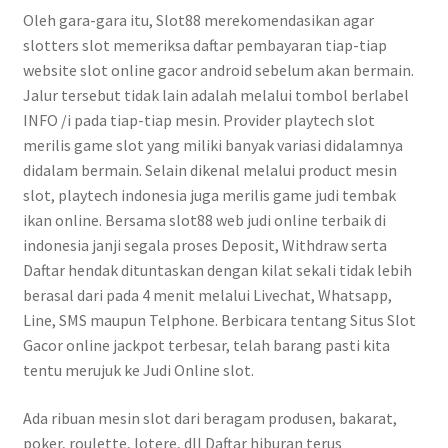
Oleh gara-gara itu, Slot88 merekomendasikan agar
slotters slot memeriksa daftar pembayaran tiap-tiap
website slot online gacor android sebelum akan bermain.
Jalur tersebut tidak lain adalah melalui tombol berlabel
INFO /i pada tiap-tiap mesin. Provider playtech slot
merilis game slot yang miliki banyak variasi didalamnya
didalam bermain. Selain dikenal melalui product mesin
slot, playtech indonesia juga merilis game judi tembak
ikan online. Bersama slot88 web judi online terbaik di
indonesia janji segala proses Deposit, Withdraw serta
Daftar hendak dituntaskan dengan kilat sekali tidak lebih
berasal dari pada 4 menit melalui Livechat, Whatsapp,
Line, SMS maupun Telphone. Berbicara tentang Situs Slot
Gacor online jackpot terbesar, telah barang pasti kita
tentu merujuk ke Judi Online slot.
Ada ribuan mesin slot dari beragam produsen, bakarat,
poker, roulette, lotere, dll Daftar hiburan terus