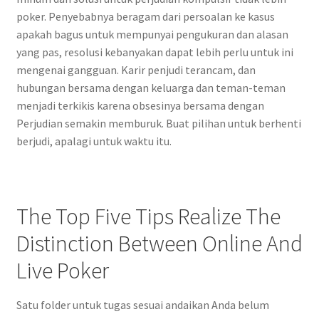
poker. Penyebabnya beragam dari persoalan ke kasus
apakah bagus untuk mempunyai pengukuran dan alasan
yang pas, resolusi kebanyakan dapat lebih perlu untuk ini
mengenai gangguan. Karir penjudi terancam, dan
hubungan bersama dengan keluarga dan teman-teman
menjadi terkikis karena obsesinya bersama dengan
Perjudian semakin memburuk. Buat pilihan untuk berhenti
berjudi, apalagi untuk waktu itu.
The Top Five Tips Realize The
Distinction Between Online And
Live Poker
Satu folder untuk tugas sesuai andaikan Anda belum