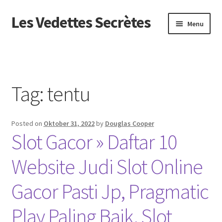
Les Vedettes Secrètes
Skip
Skip
Menu
to
to
navigation
content
Beranda
About us
Tag:
tentu
Contact us
Posted on
Oktober 31, 2022
by
Douglas Cooper
Privacy Policy
Slot Gacor » Daftar 10
Website Judi Slot Online
Gacor Pasti Jp, Pragmatic
Play Paling Baik, Slot