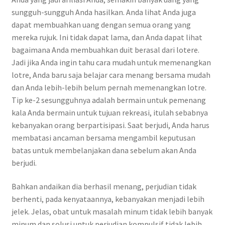
sungguh-sungguh Anda hasilkan. Anda lihat Anda juga
dapat membuahkan uang dengan semua orang yang
mereka rujuk. Ini tidak dapat lama, dan Anda dapat lihat
bagaimana Anda membuahkan duit berasal dari lotere.
Jadi jika Anda ingin tahu cara mudah untuk memenangkan
lotre, Anda baru saja belajar cara menang bersama mudah
dan Anda lebih-lebih belum pernah memenangkan lotre.
Tip ke-2 sesungguhnya adalah bermain untuk pemenang
kala Anda bermain untuk tujuan rekreasi, itulah sebabnya
kebanyakan orang berpartisipasi. Saat berjudi, Anda harus
membatasi ancaman bersama mengambil keputusan
batas untuk membelanjakan dana sebelum akan Anda
berjudi.
Bahkan andaikan dia berhasil menang, perjudian tidak
berhenti, pada kenyataannya, kebanyakan menjadi lebih
jelek. Jelas, obat untuk masalah minum tidak lebih banyak
minum dan solusi untuk perjudian kompulsif tidak lebih