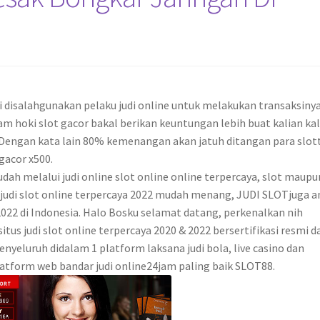
i disalahgunakan pelaku judi online untuk melakukan transaksinya
m hoki slot gacor bakal berikan keuntungan lebih buat kalian ka
Dengan kata lain 80% kemenangan akan jatuh ditangan para slot
acor x500.
ah melalui judi online slot online online terpercaya, slot maupu
e judi slot online terpercaya 2022 mudah menang, JUDI SLOTjuga 
2022 di Indonesia. Halo Bosku selamat datang, perkenalkan nih
tus judi slot online terpercaya 2020 & 2022 bersertifikasi resmi da
luruh didalam 1 platform laksana judi bola, live casino dan
atform web bandar judi online24jam paling baik SLOT88.