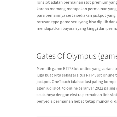
Ionslot adalah permainan slot premium yang 
karena memang merupakan permainan yang 
para pemainnya serta sediakan jackpot yang 
ratusan type game seru yang bisa dipilih dan
mendapatkan bayaran yang tinggi dari perm
Gates Of Olympus (game
Memilih game RTP Slot online yang varian i
juga buat kita sebagai situs RTP Slot onlin
jackpot. OneTouch ialah solusi paling komp
agen judi slot 4d online teranyar 2022 pali
seutuhnya dengan ekstra permainan link slo
penyedia permainan hebat tetap muncul di d