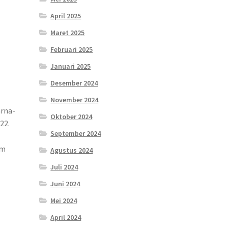
April 2025
Maret 2025
Februari 2025
Januari 2025
Desember 2024
November 2024
arna-
Oktober 2024
22.
September 2024
am
Agustus 2024
Juli 2024
Juni 2024
Mei 2024
April 2024