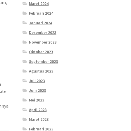
ium,
Maret 2024
Februari 2024
Januari 2024
Desember 2023
November 2023
Oktober 2023
September 2023
Agustus 2023
g
Juli 2023
h
Juni 2023
site
Mei 2023
nnya
April 2023
Maret 2023
Februari 2023