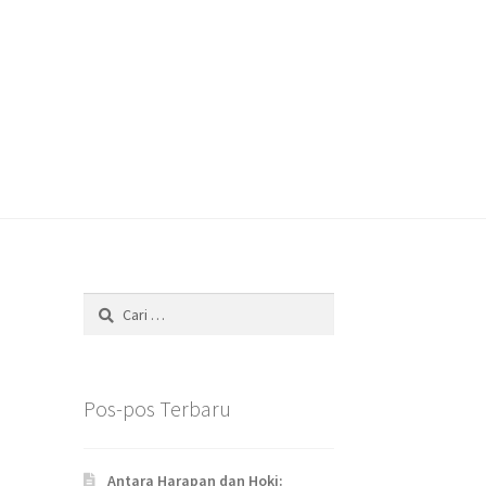
Cari
untuk:
Pos-pos Terbaru
Antara Harapan dan Hoki: