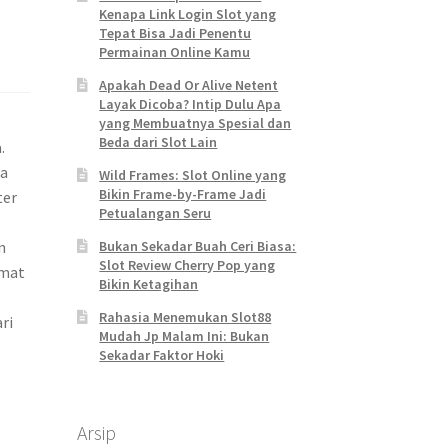
Kenapa Link Login Slot yang
Tepat Bisa Jadi Penentu
Permainan Online Kamu
Apakah Dead Or Alive Netent
Layak Dicoba? Intip Dulu Apa
yang Membuatnya Spesial dan
Beda dari Slot Lain
.
la
Wild Frames: Slot Online yang
Bikin Frame-by-Frame Jadi
ter
Petualangan Seru
Bukan Sekadar Buah Ceri Biasa:
n
Slot Review Cherry Pop yang
amat
Bikin Ketagihan
Rahasia Menemukan Slot88
ri
Mudah Jp Malam Ini: Bukan
Sekadar Faktor Hoki
Arsip