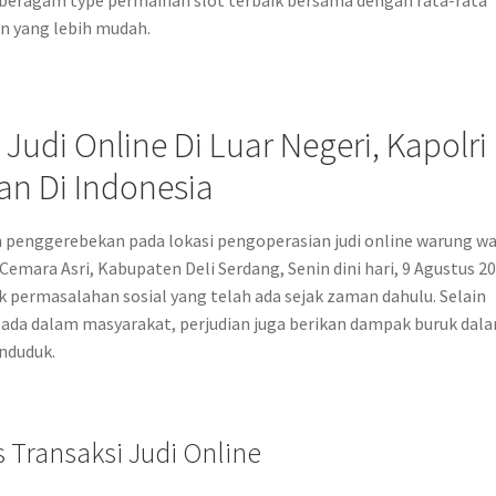
 beragam type permainan slot terbaik bersama dengan rata-rata
n yang lebih mudah.
udi Online Di Luar Negeri, Kapolri
an Di Indonesia
 penggerebekan pada lokasi pengoperasian judi online warung w
mara Asri, Kabupaten Deli Serdang, Senin dini hari, 9 Agustus 20
permasalahan sosial yang telah ada sejak zaman dahulu. Selain
ada dalam masyarakat, perjudian juga berikan dampak buruk dal
nduduk.
 Transaksi Judi Online