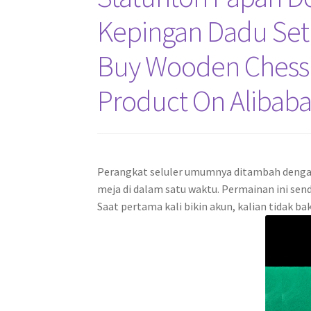
Kepingan Dadu Set
Buy Wooden Chess
Product On Alibab
Perangkat seluler umumnya ditambah dengan
meja di dalam satu waktu. Permainan ini sen
Saat pertama kali bikin akun, kalian tidak 