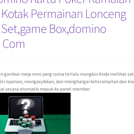
 Kotak Permainan Lonceng
 Set,game Box,domino
a Com
 gambar meja mini yang cuma terlalu mungkin Anda melihat sa
diri nyaman, mengasyikkan, dan menghargai keterampilan dan kia
bakal secara otomatis masuk ke panel member.