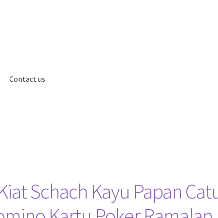
Contact us
 Kiat Schach Kayu Papan Cat
omino Kartu Poker Ramalan