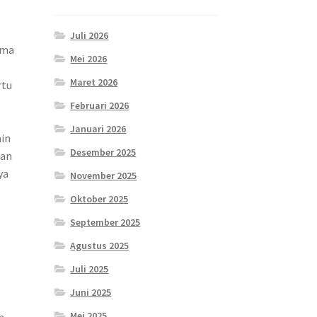
Juli 2026
ama
Mei 2026
Maret 2026
rtu
Februari 2026
Januari 2026
ain
Desember 2025
kan
ya
November 2025
Oktober 2025
September 2025
Agustus 2025
Juli 2025
Juni 2025
Mei 2025