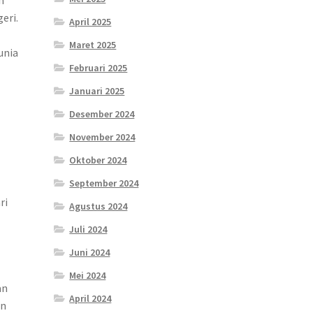
n
eri.
April 2025
Maret 2025
unia
Februari 2025
Januari 2025
Desember 2024
November 2024
a
Oktober 2024
September 2024
ri
Agustus 2024
Juli 2024
Juni 2024
Mei 2024
an
April 2024
an