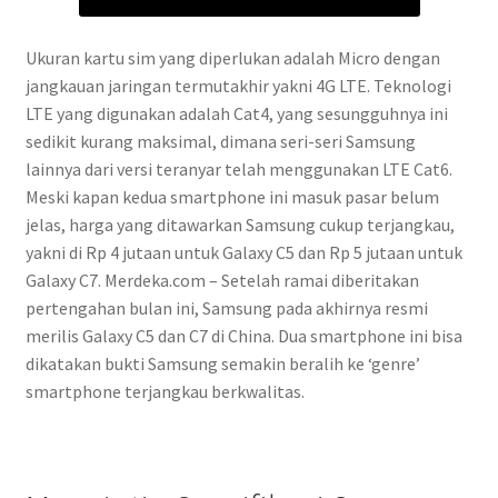
Ukuran kartu sim yang diperlukan adalah Micro dengan
jangkauan jaringan termutakhir yakni 4G LTE. Teknologi
LTE yang digunakan adalah Cat4, yang sesungguhnya ini
sedikit kurang maksimal, dimana seri-seri Samsung
lainnya dari versi teranyar telah menggunakan LTE Cat6.
Meski kapan kedua smartphone ini masuk pasar belum
jelas, harga yang ditawarkan Samsung cukup terjangkau,
yakni di Rp 4 jutaan untuk Galaxy C5 dan Rp 5 jutaan untuk
Galaxy C7. Merdeka.com – Setelah ramai diberitakan
pertengahan bulan ini, Samsung pada akhirnya resmi
merilis Galaxy C5 dan C7 di China. Dua smartphone ini bisa
dikatakan bukti Samsung semakin beralih ke ‘genre’
smartphone terjangkau berkwalitas.