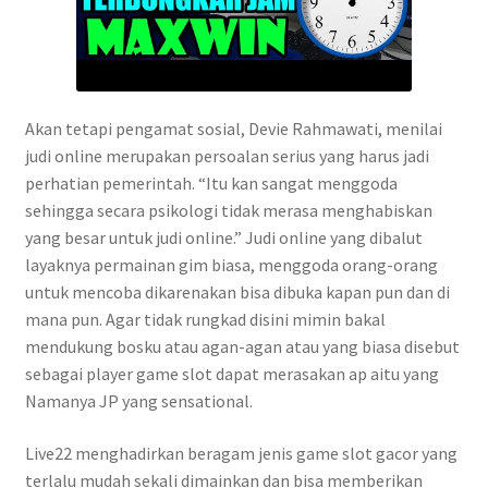
Akan tetapi pengamat sosial, Devie Rahmawati, menilai
judi online merupakan persoalan serius yang harus jadi
perhatian pemerintah. “Itu kan sangat menggoda
sehingga secara psikologi tidak merasa menghabiskan
yang besar untuk judi online.” Judi online yang dibalut
layaknya permainan gim biasa, menggoda orang-orang
untuk mencoba dikarenakan bisa dibuka kapan pun dan di
mana pun. Agar tidak rungkad disini mimin bakal
mendukung bosku atau agan-agan atau yang biasa disebut
sebagai player game slot dapat merasakan ap aitu yang
Namanya JP yang sensational.
Live22 menghadirkan beragam jenis game slot gacor yang
terlalu mudah sekali dimainkan dan bisa memberikan