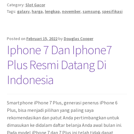
Category:
Slot Gacor
Tags:
galaxy
,
harga
,
lengkap
,
november
,
samsung
,
spesifikasi
Posted on
Februari 15, 2022
by
Douglas Cooper
Iphone 7 Dan Iphone7
Plus Resmi Datang Di
Indonesia
Smartphone iPhone 7 Plus, generasi penerus iPhone 6
Plus, bisa menjadi pilihan yang paling saya
rekomendasikan dan patut Anda pertimbangkan untuk
dimasukan ke didalam daftar belanja Anda awal bulan ini.
Pada model iPhone 7 dan 7 Plus ini telah tidak dapat