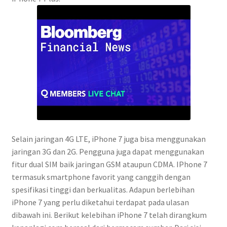
Selain jaringan 4G LTE, iPhone 7 juga bisa menggunakan
jaringan 3G dan 2G. Pengguna juga dapat menggunakan
fitur dual SIM baik jaringan GSM ataupun CDMA. IPhone 7
termasuk smartphone favorit yang canggih dengan
spesifikasi tinggi dan berkualitas. Adapun berlebihan
iPhone 7 yang perlu diketahui terdapat pada ulasan
dibawah ini. Berikut kelebihan iPhone 7 telah dirangkum