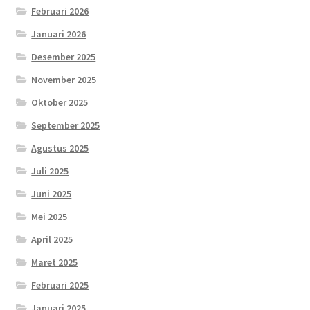
Februari 2026
Januari 2026
Desember 2025
November 2025
Oktober 2025
September 2025
Agustus 2025
Juli 2025
Juni 2025
Mei 2025
April 2025
Maret 2025
Februari 2025
Januari 2025