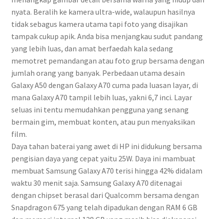
nyata. Beralih ke kamera ultra-wide, walaupun hasilnya
tidak sebagus kamera utama tapi foto yang disajikan
tampak cukup apik. Anda bisa menjangkau sudut pandang
yang lebih luas, dan amat berfaedah kala sedang
memotret pemandangan atau foto grup bersama dengan
jumlah orang yang banyak. Perbedaan utama desain
Galaxy A50 dengan Galaxy A70 cuma pada luasan layar, di
mana Galaxy A70 tampil lebih luas, yakni 6,7 inci. Layar
seluas ini tentu memudahkan pengguna yang senang
bermain gim, membuat konten, atau pun menyaksikan
film.
Daya tahan baterai yang awet di HP ini didukung bersama
pengisian daya yang cepat yaitu 25W. Daya ini mambuat
membuat Samsung Galaxy A70 terisi hingga 42% didalam
waktu 30 menit saja. Samsung Galaxy A70 ditenagai
dengan chipset berasal dari Qualcomm bersama dengan
Snapdragon 675 yang telah dipadukan dengan RAM 6 GB