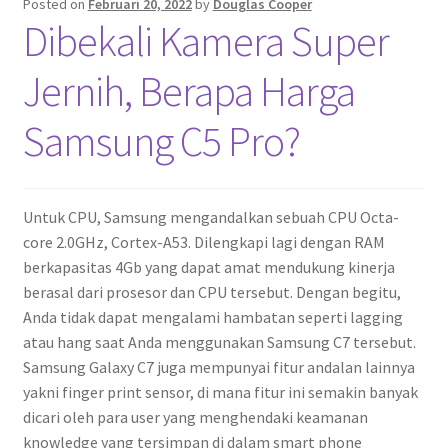
Posted on
Februari 20, 2022
by
Douglas Cooper
Dibekali Kamera Super
Jernih, Berapa Harga
Samsung C5 Pro?
Untuk CPU, Samsung mengandalkan sebuah CPU Octa-
core 2.0GHz, Cortex-A53. Dilengkapi lagi dengan RAM
berkapasitas 4Gb yang dapat amat mendukung kinerja
berasal dari prosesor dan CPU tersebut. Dengan begitu,
Anda tidak dapat mengalami hambatan seperti lagging
atau hang saat Anda menggunakan Samsung C7 tersebut.
Samsung Galaxy C7 juga mempunyai fitur andalan lainnya
yakni finger print sensor, di mana fitur ini semakin banyak
dicari oleh para user yang menghendaki keamanan
knowledge yang tersimpan di dalam smart phone