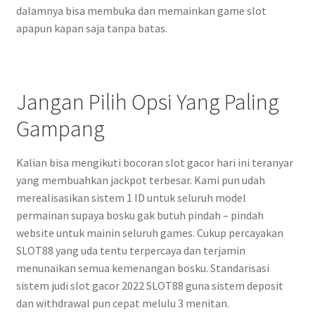
dalamnya bisa membuka dan memainkan game slot
apapun kapan saja tanpa batas.
Jangan Pilih Opsi Yang Paling
Gampang
Kalian bisa mengikuti bocoran slot gacor hari ini teranyar
yang membuahkan jackpot terbesar. Kami pun udah
merealisasikan sistem 1 ID untuk seluruh model
permainan supaya bosku gak butuh pindah – pindah
website untuk mainin seluruh games. Cukup percayakan
SLOT88 yang uda tentu terpercaya dan terjamin
menunaikan semua kemenangan bosku. Standarisasi
sistem judi slot gacor 2022 SLOT88 guna sistem deposit
dan withdrawal pun cepat melulu 3 menitan.