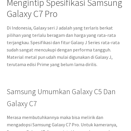
Mengintip Spesifikasi Samsung
Galaxy C7 Pro
Di Indonesia, Galaxy seri J adalah yang terlaris berkat
pilihan yang terlalu beragam dan harga yang rata-rata
terjangkau. Spesifikasi dan fitur Galaxy J Series rata-rata
sudah sangat mencukupi dengan performa tangguh.
Material metal pun udah mulai digunakan di Galaxy J,
terutama edisi Prime yang belum lama dirilis.
Samsung Umumkan Galaxy C5 Dan
Galaxy C7
Merasa membutuhkannya maka bisa melirik dan
mengadopsi Samsung Galaxy C7 Pro. Untuk kameranya,