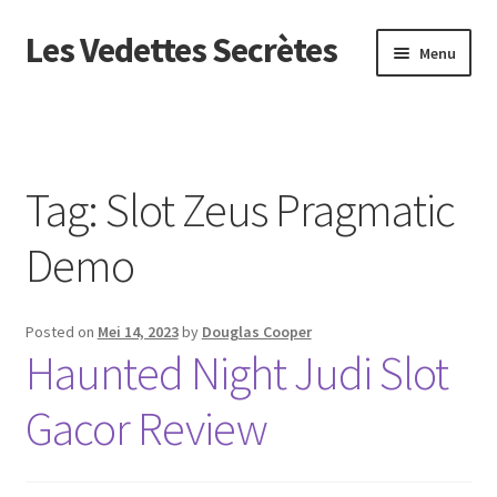
Les Vedettes Secrètes
Skip
Skip
Menu
to
to
navigation
content
Beranda
About us
Tag:
Slot Zeus Pragmatic
Contact us
Demo
Privacy Policy
Posted on
Mei 14, 2023
by
Douglas Cooper
Haunted Night Judi Slot
Gacor Review