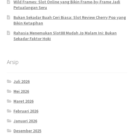
Wild Frames: Slot Online yang Bikin Frame-by-Frame Jadi
Petualangan Seru
Bukan Sekadar Buah Ceri Biasa: Slot Review Cherry Pop yang
Bikin Ketagihan
Rahasia Menemukan Slot88 Mudah Jp Malam Ini: Bukan
Sekadar Faktor Hoki
Arsip
Juli 2026
Mei 2026
Maret 2026
Februari 2026
Januari 2026
Desember 2025