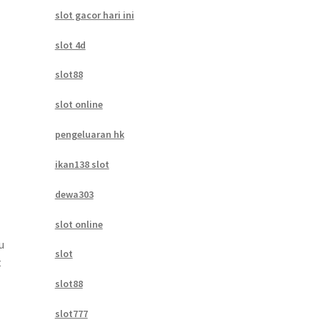
slot gacor hari ini
slot 4d
slot88
slot online
pengeluaran hk
ikan138 slot
dewa303
slot online
u
slot
t
slot88
slot777