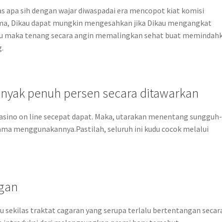
s apa sih dengan wajar diwaspadai era mencopot kiat komisi
ma, Dikau dapat mungkin mengesahkan jika Dikau mengangkat
laju maka tenang secara angin memalingkan sehat buat memindah
.
banyak penuh persen secara ditawarkan
asino on line secepat dapat. Maka, utarakan menentang sungguh
ma menggunakannya.Pastilah, seluruh ini kudu cocok melalui
agan
ekilas traktat cagaran yang serupa terlalu bertentangan secar