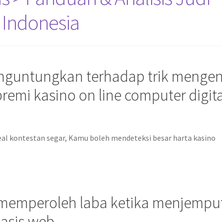
 Indonesia
nguntungkan terhadap trik mengen
emi kasino on line computer digita
al kontestan segar, Kamu boleh mendeteksi besar harta kasino
memperoleh laba ketika menjempu
basis web