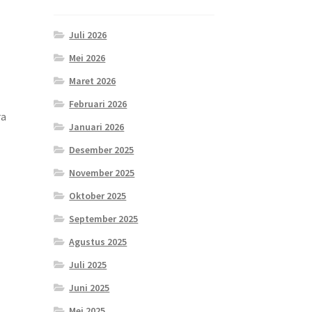
Juli 2026
Mei 2026
Maret 2026
Februari 2026
ra
Januari 2026
Desember 2025
November 2025
Oktober 2025
September 2025
Agustus 2025
Juli 2025
Juni 2025
Mei 2025