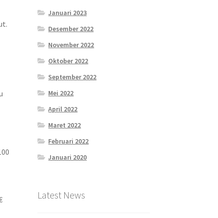
Januari 2023
ut.
Desember 2022
November 2022
Oktober 2022
September 2022
u
Mei 2022
April 2022
Maret 2022
Februari 2022
100
Januari 2020
Latest News
€