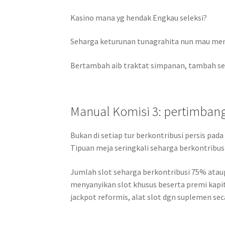
Kasino mana yg hendak Engkau seleksi?
Seharga keturunan tunagrahita nun mau men
Bertambah aib traktat simpanan, tambah 
Manual Komisi 3: pertimban
Bukan di setiap tur berkontribusi persis pa
Tipuan meja seringkali seharga berkontribu
Jumlah slot seharga berkontribusi 75% atau
menyanyikan slot khusus beserta premi kapita
jackpot reformis, alat slot dgn suplemen sec