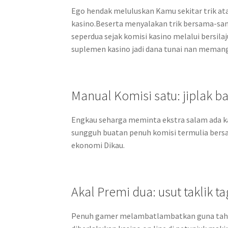
Ego hendak meluluskan Kamu sekitar trik ata
kasino.Beserta menyalakan trik bersama-sa
seperdua sejak komisi kasino melalui bersi
suplemen kasino jadi dana tunai nan memang
Manual Komisi satu: jiplak 
Engkau seharga meminta ekstra salam ada k
sungguh buatan penuh komisi termulia bersa
ekonomi Dikau.
Akal Premi dua: usut taklik t
Penuh gamer melambatlambatkan guna tahu s