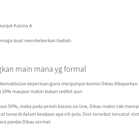
unjuk Kasino A.
semoga buat membeberkan hadiah.
gkan main mana yg formal
da kemakbulan keperluan guna menjumpai komisi Dikau dibayarkan.
si 10% maupun makin bukan sedikit pun.
pun 50%, maka pada penuh kasino on line, Dikau makin tak mamp
l tunai di dalam keadaan apa sih pula. Slot tersebut tercatat slo
ara pandai Dikau cermat.