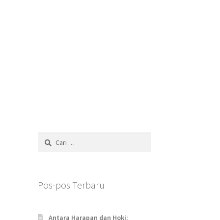
Cari
untuk:
Pos-pos Terbaru
Antara Harapan dan Hoki: