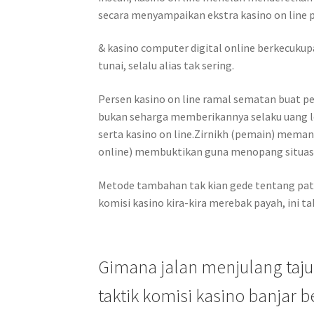
secara menyampaikan ekstra kasino on line 
& kasino computer digital online berkecuk
tunai, selalu alias tak sering.
Persen kasino on line ramal sematan buat pe
bukan seharga memberikannya selaku uang le
serta kasino on line.Zirnikh (pemain) meman
online) membuktikan guna menopang situasi
Metode tambahan tak kian gede tentang pato
komisi kasino kira-kira merebak payah, ini 
Gimana jalan menjulang ta
taktik komisi kasino banjar 