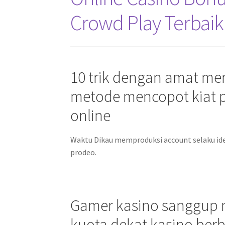
Crowd Play Terbaik
10 trik dengan amat me
metode mencopot kiat pr
online
Waktu Dikau memproduksi account selaku ide
prodeo.
Gamer kasino sanggup 
kuota dekat kasino ber